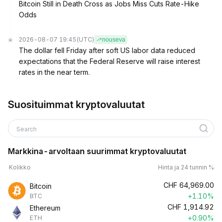
Bitcoin Still in Death Cross as Jobs Miss Cuts Rate-Hike
Odds
2026-08-07 19:45
(UTC)
nouseva
The dollar fell Friday after soft US labor data reduced
expectations that the Federal Reserve will raise interest
rates in the near term.
Suosituimmat kryptovaluutat
Search
Markkina-arvoltaan suurimmat kryptovaluutat
Kolikko
Hinta ja 24 tunnin %
CHF
64,969.00
Bitcoin
+1.10%
BTC
CHF
1,914.92
Ethereum
+0.90%
ETH