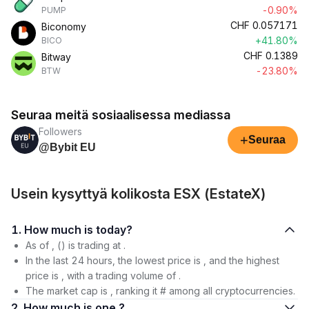
-0.90%
PUMP
CHF
0.057171
Biconomy
+41.80%
BICO
CHF
0.1389
Bitway
-23.80%
BTW
Seuraa meitä sosiaalisessa mediassa
Followers
+
Seuraa
@Bybit EU
Usein kysyttyä kolikosta ESX (EstateX)
1. How much is today?
As of , () is trading at .
In the last 24 hours, the lowest price is , and the highest
price is , with a trading volume of .
The market cap is , ranking it # among all cryptocurrencies.
2. How much is one ?