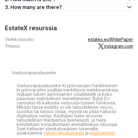
3. How many are there?
EstateX resurssia
Verkkosivusto
estatex.eu
WhitePaper
Yhteisö
instagram.com
Vastuuvapauslauseke
Vastuuvapauslauseke Kryptovarojen hankkiminen
kryptovaroihin sisältää merkittäviä markkinariskejä,
mukaan lukien äärimmäinen volatiliteetti ja koko
pääoman mahdollinen menettäminen. Bybit EU
sanoutuu irti kaikesta vastuusta toimien tuloksista.
Mikään tässä esitetty ei ole taloudellinen neuvo,
suositus tai tarjous ostaa, myydä tai pitää hallussa
digitaalisia varoja. Käyttäjien tulee arvioida
taloudellinen tilanteensa itsenäisesti, ja heitä
kehotetaan konsultoimaan ammattimaisia neuvojia.
Saat kattavan yleiskatsauksen lukemalla
asiakirjamme
riskien ilmoittaminen
ja
käyttöehdot
.