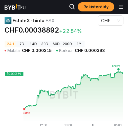
Rekisteröidy
Kryptohinnat
EstateX-hinta ESX
EstateX-hinta
ESX
CHF
CHF0.00038892
+22.84%
24H
7D
14D
30D
60D
200D
1Y
Matala
CHF
0.000315
Korkea
CHF
0.000393