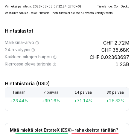
Viimeksi päivitetty: 2026-08-08 07:12:24
(UTC+0)
Tietolähde: CoinGecko
Vastuuvapauslauseke: Historiallinen tuotto ei ole tae tulevasta kehityksestä.
Hintatilastot
Markkina-arvo
2.72M
24 h volyymi
35.68K
Kaikkien aikojen huippu
0.02363697
Kierrossa oleva tarjonta
1.23B
Hintahistoria (USD)
Tänään
7 päivää
14 päivää
30 päivää
+23.44%
+99.16%
+71.14%
+25.83%
Mitä mieltä olet EstateX (ESX)-rahakkeista tänään?