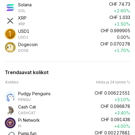
CHF
74.73
Solana
+2.60%
SOL
CHF
1.033
XRP
+1.50%
XRP
CHF
0.999905
USD1
0.00%
USD1
CHF
0.070278
Dogecoin
+1.70%
DOGE
Trendaavat kolikot
Kolikko
Hinta ja 24 tunnin %
CHF
0.00622551
Pudgy Penguins
+3.10%
PENGU
CHF
0.096878
Cash Cat
+3.40%
CASHCAT
CHF
0.091438
Pi Network
+4.00%
PI
CHF
0.00227881
Pump.fun