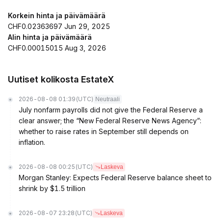
Korkein hinta ja päivämäärä
CHF0.02363697 Jun 29, 2025
Alin hinta ja päivämäärä
CHF0.00015015 Aug 3, 2026
Uutiset kolikosta EstateX
2026-08-08 01:39
(UTC)
Neutraali
July nonfarm payrolls did not give the Federal Reserve a
clear answer; the “New Federal Reserve News Agency”:
whether to raise rates in September still depends on
inflation.
2026-08-08 00:25
(UTC)
Laskeva
Morgan Stanley: Expects Federal Reserve balance sheet to
shrink by $1.5 trillion
2026-08-07 23:28
(UTC)
Laskeva