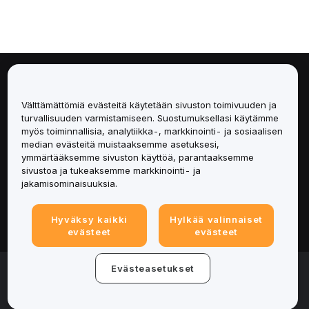
Tietoa
Välttämättömiä evästeitä käytetään sivuston toimivuuden ja
Palvelut
turvallisuuden varmistamiseen. Suostumuksellasi käytämme
myös toiminnallisia, analytiikka-, markkinointi- ja sosiaalisen
median evästeitä muistaaksemme asetuksesi,
Tuki
ymmärtääksemme sivuston käyttöä, parantaaksemme
sivustoa ja tukeaksemme markkinointi- ja
Tuotteet
jakamisominaisuuksia.
Lakiasiat
Hyväksy kaikki
Hylkää valinnaiset
evästeet
evästeet
© 2025-2026 Bybit.eu. All rights reserved.
Evästeasetukset
Palveluehdot
|
Tietosuojaehdot
|
Yritystiedot
(Impressum)
|
Evästeasetukset