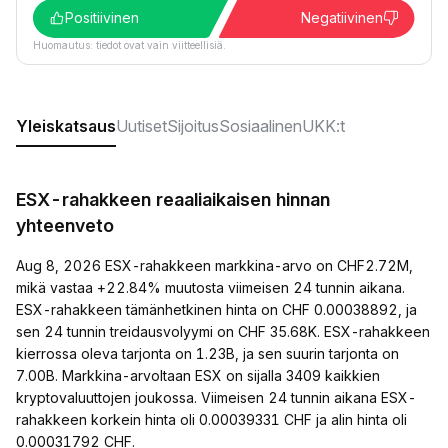
Positiivinen
Negatiivinen
Huomautus: tiedot ovat vain viitteellisiä.
Yleiskatsaus
Uutiset
Sijoitus
Sosiaalinen
UKK:t
ESX-rahakkeen reaaliaikaisen hinnan
yhteenveto
Aug 8, 2026 ESX-rahakkeen markkina-arvo on CHF2.72M,
mikä vastaa +22.84% muutosta viimeisen 24 tunnin aikana.
ESX-rahakkeen tämänhetkinen hinta on CHF 0.00038892, ja
sen 24 tunnin treidausvolyymi on CHF 35.68K. ESX-rahakkeen
kierrossa oleva tarjonta on 1.23B, ja sen suurin tarjonta on
7.00B. Markkina-arvoltaan ESX on sijalla 3409 kaikkien
kryptovaluuttojen joukossa. Viimeisen 24 tunnin aikana ESX-
rahakkeen korkein hinta oli 0.00039331 CHF ja alin hinta oli
0.00031792 CHF.