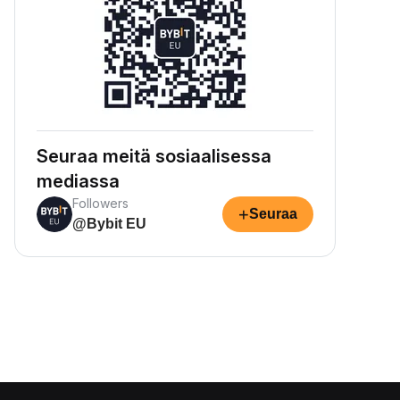
Seuraa meitä sosiaalisessa
mediassa
Followers
+
Seuraa
@Bybit EU