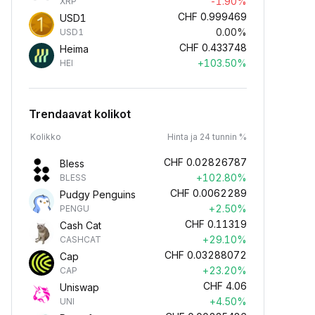
-1.90%
XRP
CHF
0.999469
USD1
0.00%
USD1
CHF
0.433748
Heima
+103.50%
HEI
Trendaavat kolikot
Kolikko
Hinta ja 24 tunnin %
CHF
0.02826787
Bless
+102.80%
BLESS
CHF
0.0062289
Pudgy Penguins
+2.50%
PENGU
CHF
0.11319
Cash Cat
+29.10%
CASHCAT
CHF
0.03288072
Cap
+23.20%
CAP
CHF
4.06
Uniswap
+4.50%
UNI