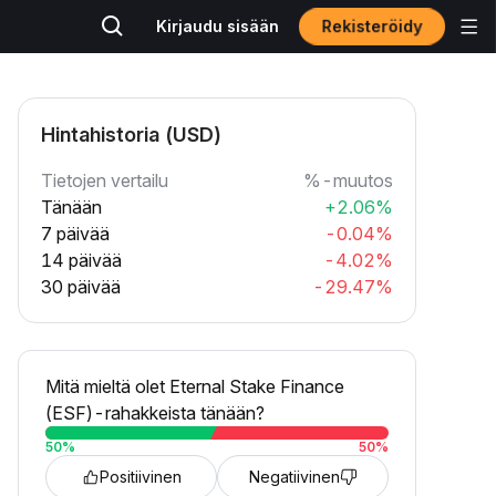
Rekisteröidy
Kirjaudu sisään
Hintahistoria (USD)
Tietojen vertailu
%-muutos
Tänään
+2.06%
7 päivää
-0.04%
14 päivää
-4.02%
30 päivää
-29.47%
Mitä mieltä olet Eternal Stake Finance
(ESF)-rahakkeista tänään?
50
%
50
%
Positiivinen
Negatiivinen