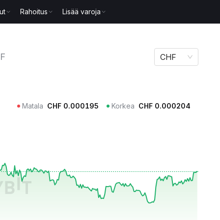
ut
Rahoitus
Lisää varoja
F
CHF
Matala
CHF
0.000195
Korkea
CHF
0.000204