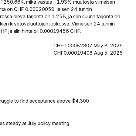
F250.66K, mikä vastaa +1.93% muutosta viimeisen
nta on CHF 0.00020059, ja sen 24 tunnin
ssa oleva tarjonta on 1.25B, ja sen suurin tarjonta on
kien kryptovaluuttojen joukossa. Viimeisen 24 tunnin
HF ja alin hinta oli 0.00019456 CHF.
CHF0.00082307 May 8, 2026
CHF0.00019408 Aug 5, 2026
truggle to find acceptance above $4,300
tes steady at July policy meeting