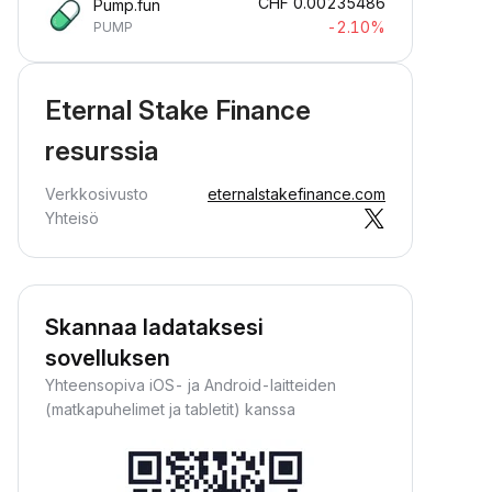
CHF
0.00235486
Pump.fun
-2.10%
PUMP
Eternal Stake Finance
resurssia
Verkkosivusto
eternalstakefinance.com
Yhteisö
Skannaa ladataksesi
sovelluksen
Yhteensopiva iOS- ja Android-laitteiden
(matkapuhelimet ja tabletit) kanssa