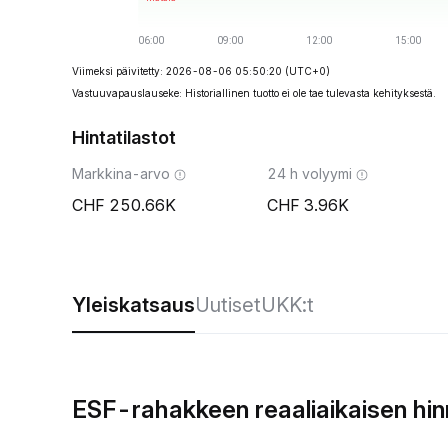
Viimeksi päivitetty: 2026-08-06 05:50:20
(UTC+0)
Vastuuvapauslauseke: Historiallinen tuotto ei ole tae tulevasta kehityksestä.
Hintatilastot
Markkina-arvo
24 h volyymi
250.66K
3.96K
Yleiskatsaus
Uutiset
UKK:t
ESF-rahakkeen reaaliaikaisen hi