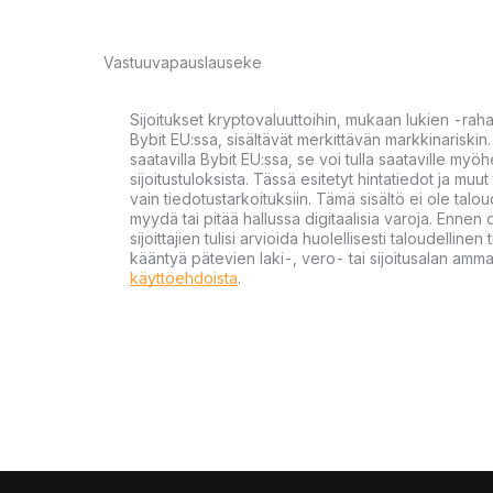
Vastuuvapauslauseke
Sijoitukset kryptovaluuttoihin, mukaan lukien -rah
Bybit EU:ssa, sisältävät merkittävän markkinariskin. 
saatavilla Bybit EU:ssa, se voi tulla saataville my
sijoitustuloksista. Tässä esitetyt hintatiedot ja muut 
vain tiedotustarkoituksiin. Tämä sisältö ei ole talou
myydä tai pitää hallussa digitaalisia varoja. Ennen di
sijoittajien tulisi arvioida huolellisesti taloudellin
kääntyä pätevien laki-, vero- tai sijoitusalan ammat
käyttöehdoista
.