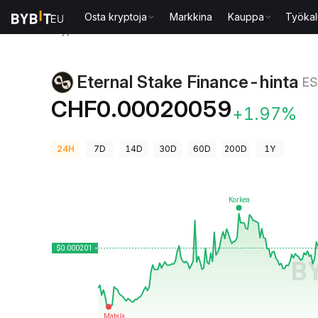
Osta kryptoja
Markkina
Kauppa
Työkal
Kryptohinnat
Eternal Stake Finance-hinta ESF
Eternal Stake Finance-hinta
ES
CHF0.00020059
+1.97%
24H
7D
14D
30D
60D
200D
1Y