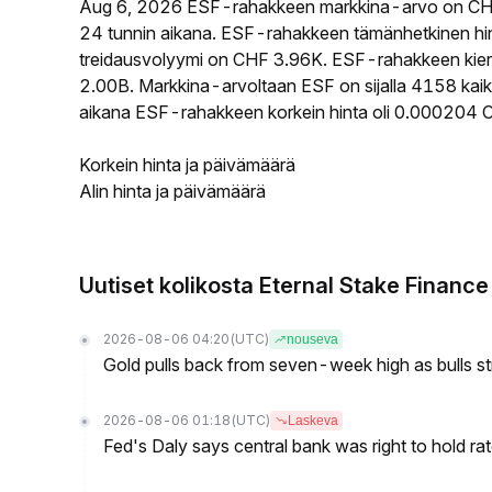
Aug 6, 2026 ESF-rahakkeen markkina-arvo on CH
24 tunnin aikana. ESF-rahakkeen tämänhetkinen hi
treidausvolyymi on CHF 3.96K. ESF-rahakkeen kierro
2.00B. Markkina-arvoltaan ESF on sijalla 4158 kaik
aikana ESF-rahakkeen korkein hinta oli 0.000204 C
Korkein hinta ja päivämäärä
Alin hinta ja päivämäärä
Uutiset kolikosta Eternal Stake Finance
2026-08-06 04:20
(UTC)
nouseva
Gold pulls back from seven-week high as bulls s
2026-08-06 01:18
(UTC)
Laskeva
Fed's Daly says central bank was right to hold ra