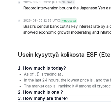
2026-08-05 23:01
(UTC)
Neutraali
Record intervention bought the Japanese Yen a r
2026-08-05 22:25
(UTC)
nouseva
Brazil’s central bank cut its key interest rate by a
showed economic growth moderating and inflati
Usein kysyttyä kolikosta ESF (Ete
1. How much is today?
As of , () is trading at .
In the last 24 hours, the lowest price is , and the 
The market cap is , ranking it # among all cryptoc
2. How much is one ?
3. How many are there?