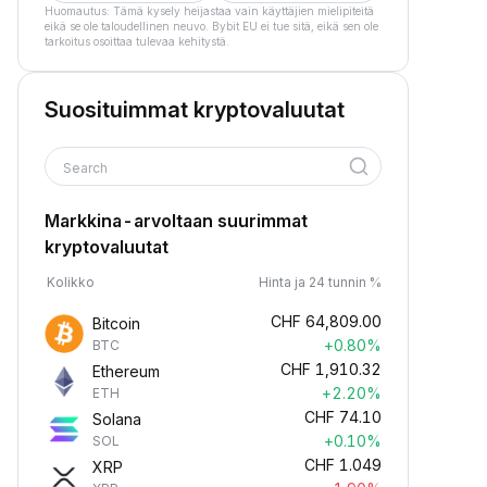
Huomautus: Tämä kysely heijastaa vain käyttäjien mielipiteitä
eikä se ole taloudellinen neuvo. Bybit EU ei tue sitä, eikä sen ole
tarkoitus osoittaa tulevaa kehitystä.
Suosituimmat kryptovaluutat
Search
Markkina-arvoltaan suurimmat
kryptovaluutat
Kolikko
Hinta ja 24 tunnin %
CHF
64,809.00
Bitcoin
+0.80%
BTC
CHF
1,910.32
Ethereum
+2.20%
ETH
CHF
74.10
Solana
+0.10%
SOL
CHF
1.049
XRP