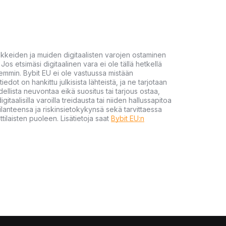
akkeiden ja muiden digitaalisten varojen ostaminen
Jos etsimäsi digitaalinen vara ei ole tällä hetkellä
öhemmin. Bybit EU ei ole vastuussa mistään
tiedot on hankittu julkisista lähteistä, ja ne tarjotaan
dellista neuvontaa eikä suositus tai tarjous ostaa,
gitaalisilla varoilla treidausta tai niiden hallussapitoa
en tilanteensa ja riskinsietokykynsä sekä tarvittaessa
tilaisten puoleen. Lisätietoja saat
Bybit EU:n