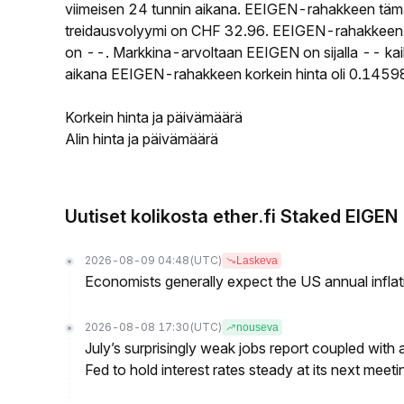
viimeisen 24 tunnin aikana. EEIGEN-rahakkeen täm
treidausvolyymi on CHF 32.96. EEIGEN-rahakkeen kie
on --. Markkina-arvoltaan EEIGEN on sijalla -- kai
aikana EEIGEN-rahakkeen korkein hinta oli 0.14598
Korkein hinta ja päivämäärä
Alin hinta ja päivämäärä
Uutiset kolikosta ether.fi Staked EIGEN
2026-08-09 04:48
(UTC)
Laskeva
Economists generally expect the US annual inflatio
2026-08-08 17:30
(UTC)
nouseva
July’s surprisingly weak jobs report coupled with 
Fed to hold interest rates steady at its next m