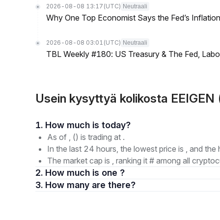
2026-08-08 13:17
(UTC)
Neutraali
Why One Top Economist Says the Fed’s Inflation
2026-08-08 03:01
(UTC)
Neutraali
TBL Weekly #180: US Treasury & The Fed, Labor 
Usein kysyttyä kolikosta EEIGEN 
1. How much is today?
As of , () is trading at .
In the last 24 hours, the lowest price is , and the 
The market cap is , ranking it # among all cryptoc
2. How much is one ?
3. How many are there?