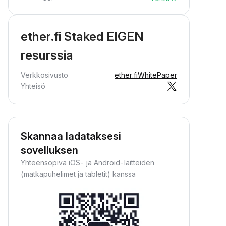
ether.fi Staked EIGEN
resurssia
Verkkosivusto
ether.fi
WhitePaper
Yhteisö
Skannaa ladataksesi
sovelluksen
Yhteensopiva iOS- ja Android-laitteiden
(matkapuhelimet ja tabletit) kanssa