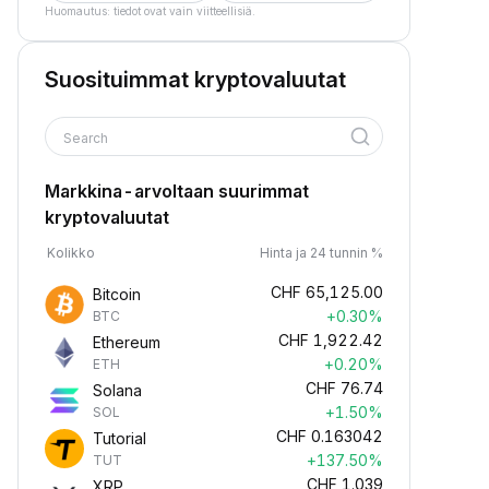
Huomautus: tiedot ovat vain viitteellisiä.
Suosituimmat kryptovaluutat
Search
Markkina-arvoltaan suurimmat
kryptovaluutat
Kolikko
Hinta ja 24 tunnin %
CHF
65,125.00
Bitcoin
+0.30%
BTC
CHF
1,922.42
Ethereum
+0.20%
ETH
CHF
76.74
Solana
+1.50%
SOL
CHF
0.163042
Tutorial
+137.50%
TUT
CHF
1.039
XRP