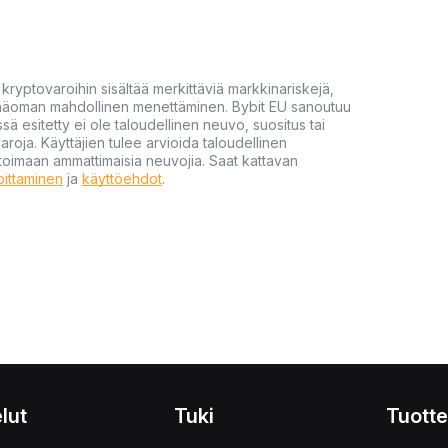
yptovaroihin sisältää merkittäviä markkinariskejä,
 pääoman mahdollinen menettäminen. Bybit EU sanoutuu
ssä esitetty ei ole taloudellinen neuvo, suositus tai
varoja. Käyttäjien tulee arvioida taloudellinen
ultoimaan ammattimaisia neuvojia. Saat kattavan
moittaminen
ja
käyttöehdot
.
lut
Tuki
Tuotte