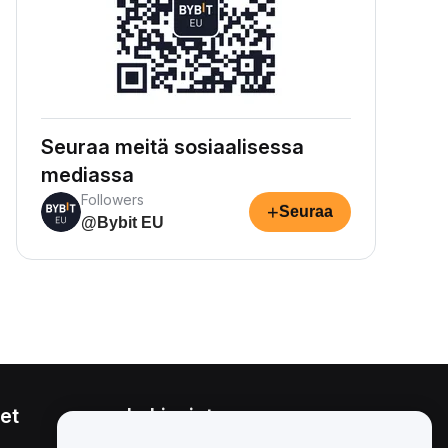
Seuraa meitä sosiaalisessa
mediassa
Followers
+
Seuraa
@Bybit EU
et
Lakiasiat