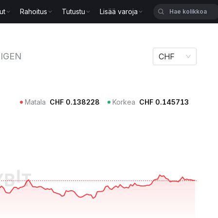
ut
Rahoitus
Tutustu
Lisää varoja
EIGEN
CHF
Matala
CHF
0.138228
Korkea
CHF
0.145713