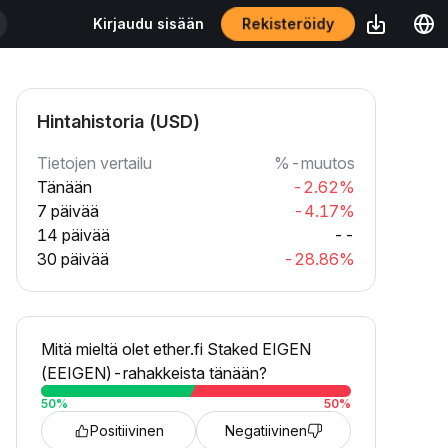
Rekisteröidy
Kirjaudu sisään
Hintahistoria (USD)
Tietojen vertailu
%-muutos
Tänään
-2.62%
7 päivää
-4.17%
14 päivää
--
30 päivää
-28.86%
Mitä mieltä olet ether.fi Staked EIGEN
(EEIGEN)-rahakkeista tänään?
50
%
50
%
Positiivinen
Negatiivinen