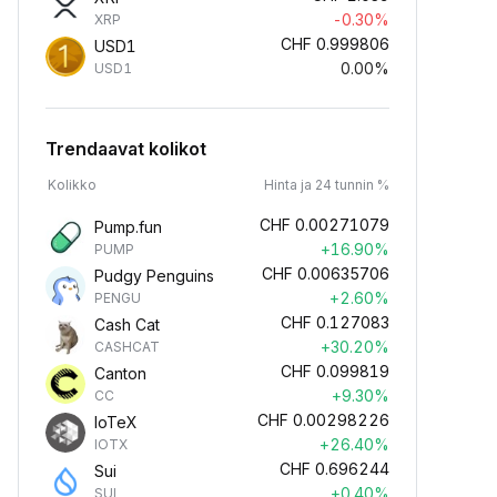
-0.30%
XRP
CHF
0.999806
USD1
0.00%
USD1
Trendaavat kolikot
Kolikko
Hinta ja 24 tunnin %
CHF
0.00271079
Pump.fun
+16.90%
PUMP
CHF
0.00635706
Pudgy Penguins
+2.60%
PENGU
CHF
0.127083
Cash Cat
+30.20%
CASHCAT
CHF
0.099819
Canton
+9.30%
CC
CHF
0.00298226
IoTeX
+26.40%
IOTX
CHF
0.696244
Sui
+0.40%
SUI