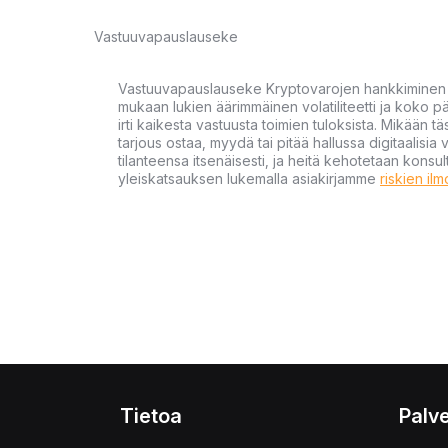
Vastuuvapauslauseke
Vastuuvapauslauseke Kryptovarojen hankkiminen kr
mukaan lukien äärimmäinen volatiliteetti ja koko
irti kaikesta vastuusta toimien tuloksista. Mikään tä
tarjous ostaa, myydä tai pitää hallussa digitaalisia 
tilanteensa itsenäisesti, ja heitä kehotetaan kons
yleiskatsauksen lukemalla asiakirjamme
riskien il
Tietoa
Palve