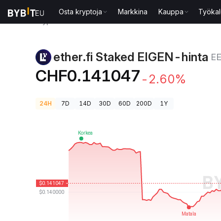
Osta kryptoja
Markkina
Kauppa
Työkal
Kryptohinnat
ether.fi Staked EIGEN-hinta EEIGEN
ether.fi Staked EIGEN-hinta
E
CHF0.141047
-2.60%
24H
7D
14D
30D
60D
200D
1Y