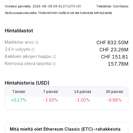
Viimeksi päivitetty: 2026-08-08 09:41:27
(UTC+0)
Tietolähde: CoinGecko
Vastuuvapauslauseke: Historiallinen tuotto ei ole tae tulevasta kehityksestä.
Hintatilastot
Markkina-arvo
832.50M
24 h volyymi
23.26M
Kaikkien aikojen huippu
151.81
Kierrossa oleva tarjonta
157.78M
Hintahistoria (USD)
Tänään
7 päivää
14 päivää
30 päivää
+0.17%
-1.93%
-1.00%
-6.68%
Mitä mieltä olet Ethereum Classic (ETC)-rahakkeista