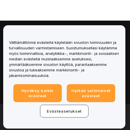
Tietoa
Välttämättömiä evästeitä käytetään sivuston toimivuuden ja
Palvelut
turvallisuuden varmistamiseen. Suostumuksellasi käytämme
myös toiminnallisia, analytiikka-, markkinointi- ja sosiaalisen
median evästeitä muistaaksemme asetuksesi,
Tuki
ymmärtääksemme sivuston käyttöä, parantaaksemme
sivustoa ja tukeaksemme markkinointi- ja
Tuotteet
jakamisominaisuuksia.
Lakiasiat
Hyväksy kaikki
Hylkää valinnaiset
evästeet
evästeet
© 2025-2026 Bybit.eu. Kaikki oikeudet pidätetään.
Evästeasetukset
Palveluehdot
|
Tietosuojaehdot
|
Yritystiedot
(Impressum)
|
Evästeasetukset