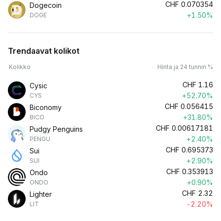
CHF
0.070354
Dogecoin
+1.50%
DOGE
Trendaavat kolikot
Kolikko
Hinta ja 24 tunnin %
CHF
1.16
Cysic
+52.70%
CYS
CHF
0.056415
Biconomy
+31.80%
BICO
CHF
0.00617181
Pudgy Penguins
+2.40%
PENGU
CHF
0.695373
Sui
+2.90%
SUI
CHF
0.353913
Ondo
+0.90%
ONDO
CHF
2.32
Lighter
-2.20%
LIT