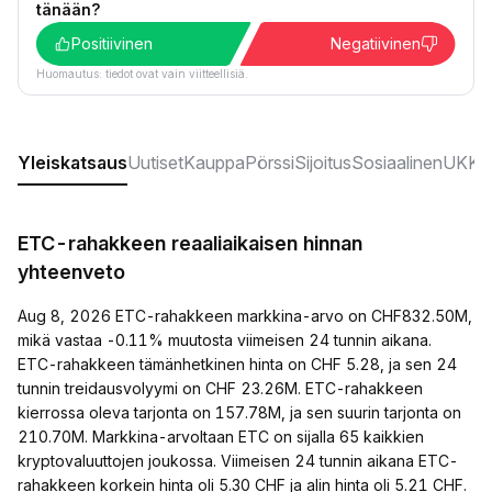
tänään?
Positiivinen
Negatiivinen
Huomautus: tiedot ovat vain viitteellisiä.
Yleiskatsaus
Uutiset
Kauppa
Pörssi
Sijoitus
Sosiaalinen
UKK:t
ETC-rahakkeen reaaliaikaisen hinnan
yhteenveto
Aug 8, 2026 ETC-rahakkeen markkina-arvo on CHF832.50M,
mikä vastaa -0.11% muutosta viimeisen 24 tunnin aikana.
ETC-rahakkeen tämänhetkinen hinta on CHF 5.28, ja sen 24
tunnin treidausvolyymi on CHF 23.26M. ETC-rahakkeen
kierrossa oleva tarjonta on 157.78M, ja sen suurin tarjonta on
210.70M. Markkina-arvoltaan ETC on sijalla 65 kaikkien
kryptovaluuttojen joukossa. Viimeisen 24 tunnin aikana ETC-
rahakkeen korkein hinta oli 5.30 CHF ja alin hinta oli 5.21 CHF.