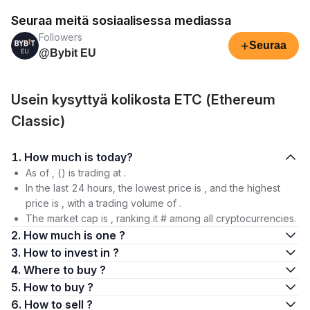
Seuraa meitä sosiaalisessa mediassa
Followers
+
Seuraa
@Bybit EU
Usein kysyttyä kolikosta ETC (Ethereum
Classic)
1. How much is today?
As of , () is trading at .
In the last 24 hours, the lowest price is , and the highest
price is , with a trading volume of .
The market cap is , ranking it # among all cryptocurrencies.
2. How much is one ?
3. How to invest in ?
4. Where to buy ?
5. How to buy ?
6. How to sell ?