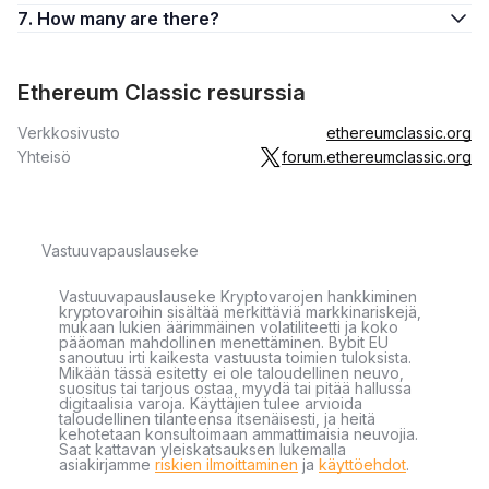
7. How many are there?
Ethereum Classic resurssia
Verkkosivusto
ethereumclassic.org
Yhteisö
forum.ethereumclassic.org
Vastuuvapauslauseke
Vastuuvapauslauseke Kryptovarojen hankkiminen
kryptovaroihin sisältää merkittäviä markkinariskejä,
mukaan lukien äärimmäinen volatiliteetti ja koko
pääoman mahdollinen menettäminen. Bybit EU
sanoutuu irti kaikesta vastuusta toimien tuloksista.
Mikään tässä esitetty ei ole taloudellinen neuvo,
suositus tai tarjous ostaa, myydä tai pitää hallussa
digitaalisia varoja. Käyttäjien tulee arvioida
taloudellinen tilanteensa itsenäisesti, ja heitä
kehotetaan konsultoimaan ammattimaisia neuvojia.
Saat kattavan yleiskatsauksen lukemalla
asiakirjamme
riskien ilmoittaminen
ja
käyttöehdot
.