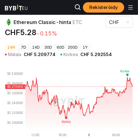
Rekisteröidy
Kryptohinnat
Ethereum Classic-hinta ETC
Ethereum Classic-hinta
ETC
CHF
CHF5.28
-0.15%
24H
7D
14D
30D
60D
200D
1Y
Matala
CHF
5.209774
Korkea
CHF
5.292554