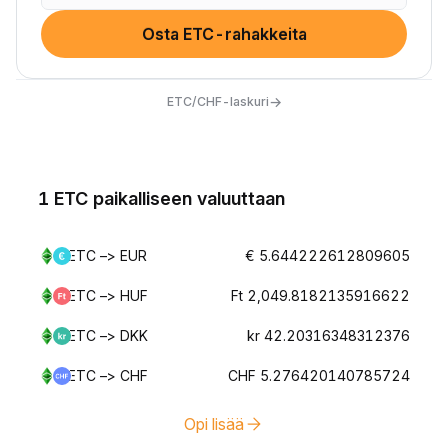
Osta ETC-rahakkeita
→
ETC/CHF-laskuri
1 ETC paikalliseen valuuttaan
ETC –> EUR
€ 5.644222612809605
ETC –> HUF
Ft 2,049.8182135916622
ETC –> DKK
kr 42.20316348312376
ETC –> CHF
CHF 5.276420140785724
Opi lisää