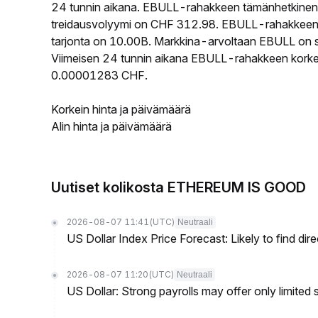
24 tunnin aikana. EBULL-rahakkeen tämänhetkinen
treidausvolyymi on CHF 312.98. EBULL-rahakkeen ki
tarjonta on 10.00B. Markkina-arvoltaan EBULL on si
Viimeisen 24 tunnin aikana EBULL-rahakkeen korkein
0.00001283 CHF.
Korkein hinta ja päivämäärä
Alin hinta ja päivämäärä
Uutiset kolikosta ETHEREUM IS GOOD
2026-08-07 11:41
(UTC)
Neutraali
US Dollar Index Price Forecast: Likely to find dir
2026-08-07 11:20
(UTC)
Neutraali
US Dollar: Strong payrolls may offer only limited