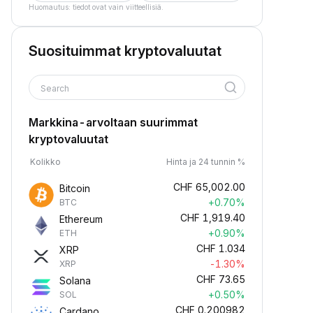
Huomautus: tiedot ovat vain viitteellisiä.
Suosituimmat kryptovaluutat
Search
Markkina-arvoltaan suurimmat
kryptovaluutat
Kolikko
Hinta ja 24 tunnin %
CHF
65,002.00
Bitcoin
+0.70%
BTC
CHF
1,919.40
Ethereum
+0.90%
ETH
CHF
1.034
XRP
-1.30%
XRP
CHF
73.65
Solana
+0.50%
SOL
CHF
0.200982
Cardano