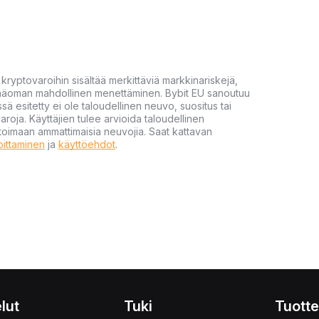
yptovaroihin sisältää merkittäviä markkinariskejä,
 pääoman mahdollinen menettäminen. Bybit EU sanoutuu
ssä esitetty ei ole taloudellinen neuvo, suositus tai
varoja. Käyttäjien tulee arvioida taloudellinen
ultoimaan ammattimaisia neuvojia. Saat kattavan
moittaminen
ja
käyttöehdot
.
lut
Tuki
Tuotte