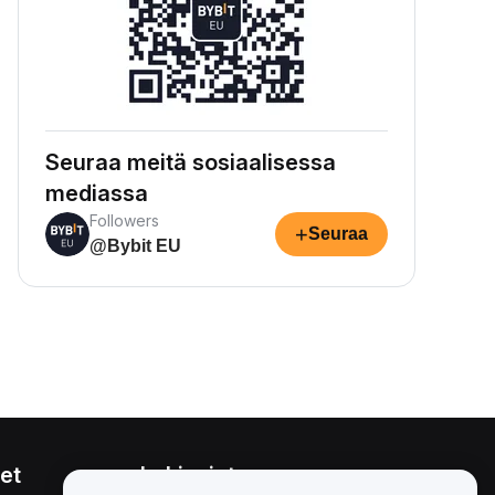
Seuraa meitä sosiaalisessa
mediassa
Followers
+
Seuraa
@Bybit EU
et
Lakiasiat