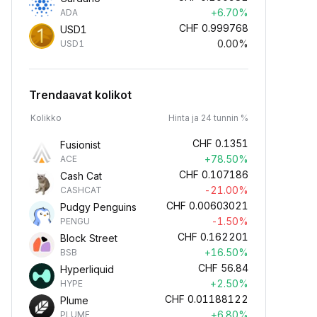
+6.70%
ADA
CHF
0.999768
USD1
0.00%
USD1
Trendaavat kolikot
Kolikko
Hinta ja 24 tunnin %
CHF
0.1351
Fusionist
+78.50%
ACE
CHF
0.107186
Cash Cat
-21.00%
CASHCAT
CHF
0.00603021
Pudgy Penguins
-1.50%
PENGU
CHF
0.162201
Block Street
+16.50%
BSB
CHF
56.84
Hyperliquid
+2.50%
HYPE
CHF
0.01188122
Plume
+6.80%
PLUME