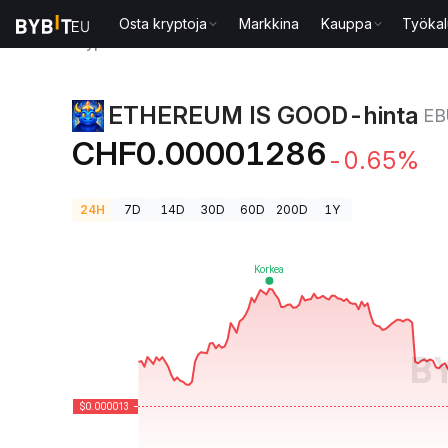
Osta kryptoja
Markkina
Kauppa
Työkal
Kryptohinnat
ETHEREUM IS GOOD-hinta EBULL
ETHEREUM IS GOOD-hinta
EB
CHF0.00001286
-0.65%
24H
7D
14D
30D
60D
200D
1Y