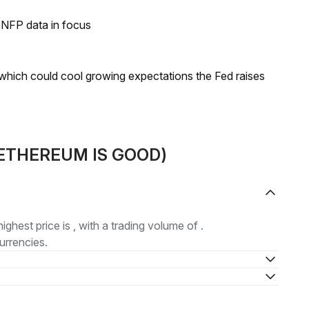
h NFP data in focus
 which could cool growing expectations the Fed raises
L (ETHEREUM IS GOOD)
highest price is , with a trading volume of .
urrencies.