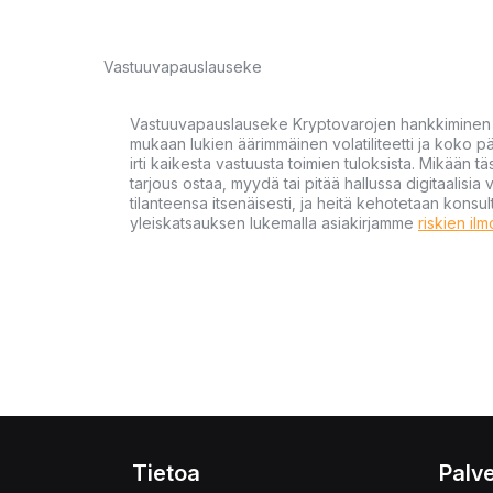
Vastuuvapauslauseke
Vastuuvapauslauseke Kryptovarojen hankkiminen kr
mukaan lukien äärimmäinen volatiliteetti ja koko
irti kaikesta vastuusta toimien tuloksista. Mikään tä
tarjous ostaa, myydä tai pitää hallussa digitaalisia 
tilanteensa itsenäisesti, ja heitä kehotetaan kons
yleiskatsauksen lukemalla asiakirjamme
riskien il
Tietoa
Palve