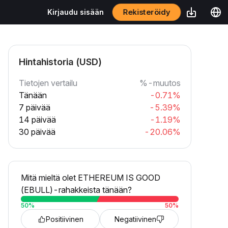
Rekisteröidy
Kirjaudu sisään
Hintahistoria (USD)
Tietojen vertailu
%-muutos
Tänään
-0.71%
7 päivää
-5.39%
14 päivää
-1.19%
30 päivää
-20.06%
Mitä mieltä olet ETHEREUM IS GOOD
(EBULL)-rahakkeista tänään?
50
%
50
%
Positiivinen
Negatiivinen