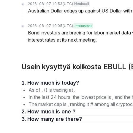
2026-08-07 10:53
(UTC)
Neutraali
Australian Dollar edges up against US Dollar wit
2026-08-07 10:05
(UTC)
nouseva
Bond investors are bracing for labor market data
interest rates at its next meeting.
Usein kysyttyä kolikosta EBUL
1. How much is today?
As of , () is trading at .
In the last 24 hours, the lowest price is , and the 
The market cap is , ranking it # among all cryptoc
2. How much is one ?
3. How many are there?