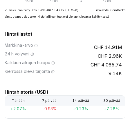
Viimeksi päivitetty: 2026-08-06 13:47:22
(UTC+0)
Tietolähde: CoinGecko
Vastuuvapauslauseke: Historiallinen tuotto ei ole tae tulevasta kehityksestä.
Hintatilastot
Markkina-arvo
14.91M
24 h volyymi
2.96K
Kaikkien aikojen huippu
4,065.74
Kierrossa oleva tarjonta
9.14K
Hintahistoria (USD)
Tänään
7 päivää
14 päivää
30 päivää
+2.07%
-0.93%
+0.23%
+7.28%