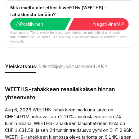
Mitä mieltä olet ether.fi weETHs (WEETHS)-
rahakkeista tänään?
Positiivinen
Negatiivinen
Huomautus: Tämä kysely heijastaa vain käyttäjien mielipiteitä eikä se ole
taloudellinen neuvo. Bybit EU ei tue sitä, eikä sen ole tarkoitus osoittaa tulevaa
kehitystä.
Yleiskatsaus
Uutiset
Sijoitus
Sosiaalinen
UKK:t
WEETHS-rahakkeen reaaliaikaisen hinnan
yhteenveto
Aug 6, 2026 WEETHS-rahakkeen markkina-arvo on
CHF14.91M, mikä vastaa +2.20% muutosta viimeisen 24
tunnin aikana. WEETHS-rahakkeen tämänhetkinen hinta on
CHF 1,631.58, ja sen 24 tunnin treidausvolyymi on CHF 2.96K.
WEETHS-rahakkeen kierrossa oleva tarjonta on 9.14K, ja sen