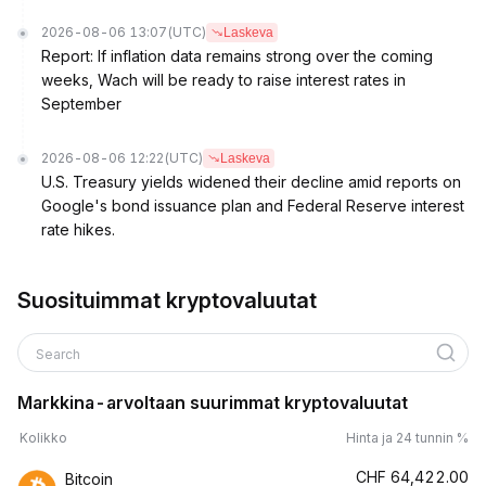
2026-08-06 13:07
(UTC)
Laskeva
Report: If inflation data remains strong over the coming
weeks, Wach will be ready to raise interest rates in
September
2026-08-06 12:22
(UTC)
Laskeva
U.S. Treasury yields widened their decline amid reports on
Google's bond issuance plan and Federal Reserve interest
rate hikes.
Suosituimmat kryptovaluutat
Search
Markkina-arvoltaan suurimmat kryptovaluutat
Kolikko
Hinta ja 24 tunnin %
CHF
64,422.00
Bitcoin