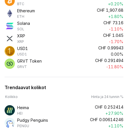
+0.20%
BTC
CHF
1,907.68
Ethereum
+1.80%
ETH
CHF
73.16
Solana
-1.10%
SOL
CHF
1.045
XRP
-1.70%
XRP
CHF
0.99943
USD1
0.00%
USD1
CHF
0.291494
GRVT Token
-11.80%
GRVT
Trendaavat kolikot
Kolikko
Hinta ja 24 tunnin %
CHF
0.252414
Heima
+27.90%
HEI
CHF
0.00614246
Pudgy Penguins
+1.10%
PENGU