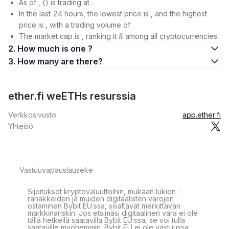
As of , () is trading at .
In the last 24 hours, the lowest price is , and the highest
price is , with a trading volume of .
The market cap is , ranking it # among all cryptocurrencies.
2. How much is one ?
3. How many are there?
ether.fi weETHs resurssia
Verkkosivusto
app.ether.fi
Yhteisö
Vastuuvapauslauseke
Sijoitukset kryptovaluuttoihin, mukaan lukien -
rahakkeiden ja muiden digitaalisten varojen
ostaminen Bybit EU:ssa, sisältävät merkittävän
markkinariskin. Jos etsimäsi digitaalinen vara ei ole
tällä hetkellä saatavilla Bybit EU:ssa, se voi tulla
saataville myöhemmin. Bybit EU ei ole vastuussa