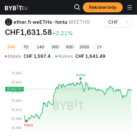
Rekisteröidy
Kryptohinnat
ether.fi weETHs-hinta WEETHS
ether.fi weETHs-hinta
WEETHS
CHF
CHF1,631.58
+2.21%
24H
7D
14D
30D
60D
200D
1Y
Matala
CHF
1,597.4
Korkea
CHF
1,641.49