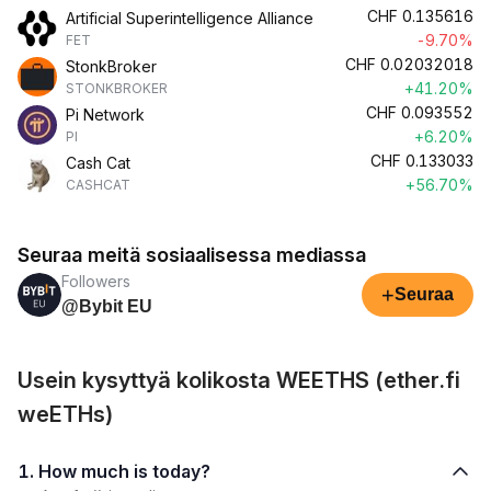
CHF
0.135616
Artificial Superintelligence Alliance
-9.70%
FET
CHF
0.02032018
StonkBroker
+41.20%
STONKBROKER
CHF
0.093552
Pi Network
+6.20%
PI
CHF
0.133033
Cash Cat
+56.70%
CASHCAT
Seuraa meitä sosiaalisessa mediassa
Followers
+
Seuraa
@Bybit EU
Usein kysyttyä kolikosta WEETHS (ether.fi
weETHs)
1. How much is today?