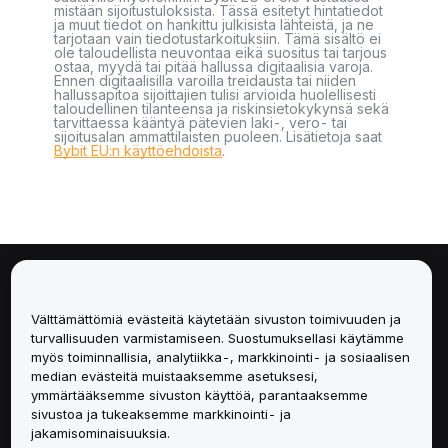
mistään sijoitustuloksista. Tässä esitetyt hintatiedot
ja muut tiedot on hankittu julkisista lähteistä, ja ne
tarjotaan vain tiedotustarkoituksiin. Tämä sisältö ei
ole taloudellista neuvontaa eikä suositus tai tarjous
ostaa, myydä tai pitää hallussa digitaalisia varoja.
Ennen digitaalisilla varoilla treidausta tai niiden
hallussapitoa sijoittajien tulisi arvioida huolellisesti
taloudellinen tilanteensa ja riskinsietokykynsä sekä
tarvittaessa kääntyä pätevien laki-, vero- tai
sijoitusalan ammattilaisten puoleen. Lisätietoja saat
Bybit EU:n käyttöehdoista
.
Tietoa
Välttämättömiä evästeitä käytetään sivuston toimivuuden ja
Palvelut
turvallisuuden varmistamiseen. Suostumuksellasi käytämme
myös toiminnallisia, analytiikka-, markkinointi- ja sosiaalisen
median evästeitä muistaaksemme asetuksesi,
Tuki
ymmärtääksemme sivuston käyttöä, parantaaksemme
sivustoa ja tukeaksemme markkinointi- ja
Tuotteet
jakamisominaisuuksia.