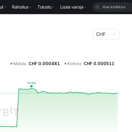
ut
Rahoitus
Tutustu
Lisää varoja
CHF
Matala
CHF
0.000481
Korkea
CHF
0.000511