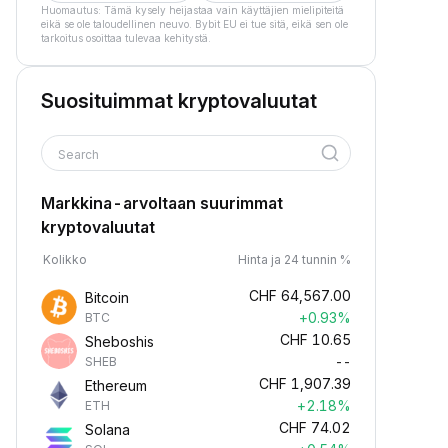
Huomautus: Tämä kysely heijastaa vain käyttäjien mielipiteitä
eikä se ole taloudellinen neuvo. Bybit EU ei tue sitä, eikä sen ole
tarkoitus osoittaa tulevaa kehitystä.
Suosituimmat kryptovaluutat
Search
Markkina-arvoltaan suurimmat
kryptovaluutat
Kolikko
Hinta ja 24 tunnin %
CHF
64,567.00
Bitcoin
+0.93%
BTC
CHF
10.65
Sheboshis
--
SHEB
CHF
1,907.39
Ethereum
+2.18%
ETH
CHF
74.02
Solana