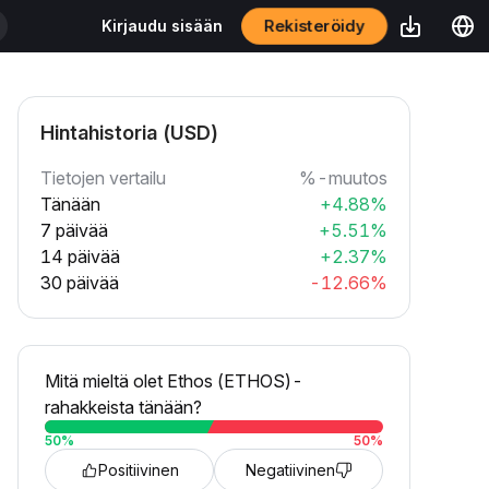
Rekisteröidy
Kirjaudu sisään
Hintahistoria (USD)
Tietojen vertailu
%-muutos
Tänään
+4.88%
7 päivää
+5.51%
14 päivää
+2.37%
30 päivää
-12.66%
Mitä mieltä olet Ethos (ETHOS)-
rahakkeista tänään?
50
%
50
%
Positiivinen
Negatiivinen