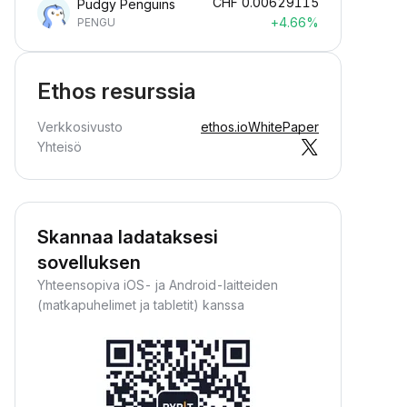
CHF
0.00629115
Pudgy Penguins
+4.66%
PENGU
Ethos resurssia
Verkkosivusto
ethos.io
WhitePaper
Yhteisö
Skannaa ladataksesi
sovelluksen
Yhteensopiva iOS- ja Android-laitteiden
(matkapuhelimet ja tabletit) kanssa