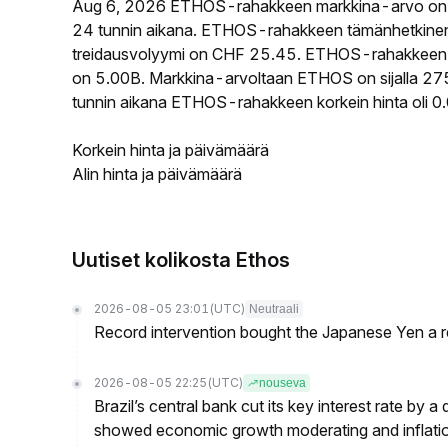
Aug 6, 2026 ETHOS-rahakkeen markkina-arvo on 
24 tunnin aikana. ETHOS-rahakkeen tämänhetkinen
treidausvolyymi on CHF 25.45. ETHOS-rahakkeen kie
on 5.00B. Markkina-arvoltaan ETHOS on sijalla 275
tunnin aikana ETHOS-rahakkeen korkein hinta oli 0
Korkein hinta ja päivämäärä
Alin hinta ja päivämäärä
Uutiset kolikosta Ethos
2026-08-05 23:01
(UTC)
Neutraali
Record intervention bought the Japanese Yen a r
2026-08-05 22:25
(UTC)
nouseva
Brazil’s central bank cut its key interest rate by a
showed economic growth moderating and inflati