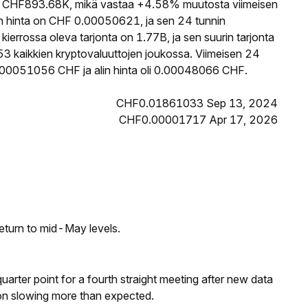
CHF893.68K, mikä vastaa +4.58% muutosta viimeisen
 hinta on CHF 0.00050621, ja sen 24 tunnin
rrossa oleva tarjonta on 1.77B, ja sen suurin tarjonta
3 kaikkien kryptovaluuttojen joukossa. Viimeisen 24
.00051056 CHF ja alin hinta oli 0.00048066 CHF.
CHF0.01861033 Sep 13, 2024
CHF0.00001717 Apr 17, 2026
eturn to mid-May levels.
 quarter point for a fourth straight meeting after new data
on slowing more than expected.