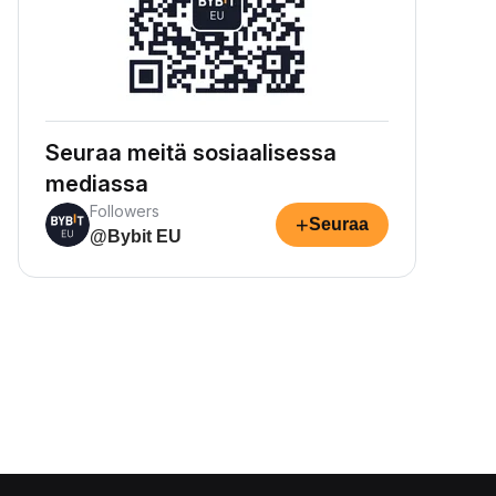
Seuraa meitä sosiaalisessa
mediassa
Followers
+
Seuraa
@Bybit EU