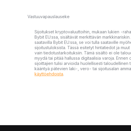
Vastuuvapauslauseke
Sijoitukset kryptovaluuttoihin, mukaan lukien -rah
Bybit EU:ssa, sisältävät merkittävän markkinariskin. 
saatavilla Bybit EU:ssa, se voi tulla saataville my
sijoitustuloksista. Tässä esitetyt hintatiedot ja muut 
vain tiedotustarkoituksiin. Tämä sisältö ei ole talou
myydä tai pitää hallussa digitaalisia varoja. Ennen di
sijoittajien tulisi arvioida huolellisesti taloudellin
kääntyä pätevien laki-, vero- tai sijoitusalan ammat
käyttöehdoista
.