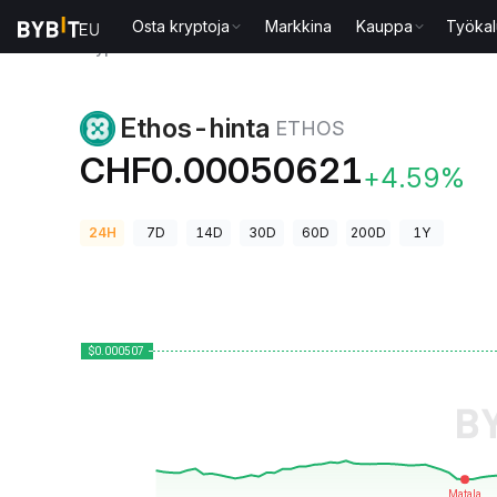
Osta kryptoja
Markkina
Kauppa
Työkal
Kryptohinnat
Ethos-hinta ETHOS
Ethos-hinta
ETHOS
CHF0.00050621
+4.59%
24H
7D
14D
30D
60D
200D
1Y