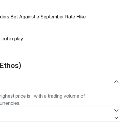
raders Bet Against a September Rate Hike
 cut in play
(Ethos)
highest price is , with a trading volume of .
urrencies.