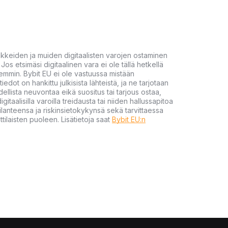
akkeiden ja muiden digitaalisten varojen ostaminen
Jos etsimäsi digitaalinen vara ei ole tällä hetkellä
öhemmin. Bybit EU ei ole vastuussa mistään
tiedot on hankittu julkisista lähteistä, ja ne tarjotaan
dellista neuvontaa eikä suositus tai tarjous ostaa,
gitaalisilla varoilla treidausta tai niiden hallussapitoa
en tilanteensa ja riskinsietokykynsä sekä tarvittaessa
tilaisten puoleen. Lisätietoja saat
Bybit EU:n