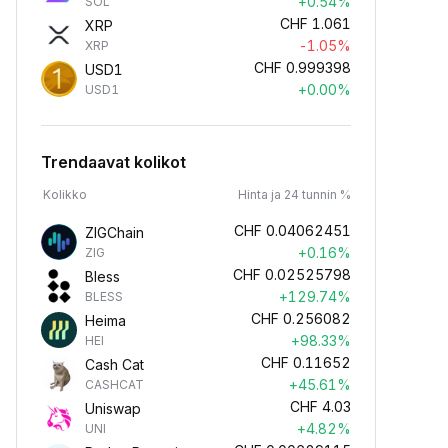
+0.54%
SOL
CHF
1.061
XRP
-1.05%
XRP
CHF
0.999398
USD1
+0.00%
USD1
Trendaavat kolikot
Kolikko
Hinta ja 24 tunnin %
CHF
0.04062451
ZIGChain
+0.16%
ZIG
CHF
0.02525798
Bless
+129.74%
BLESS
CHF
0.256082
Heima
+98.33%
HEI
CHF
0.11652
Cash Cat
+45.61%
CASHCAT
CHF
4.03
Uniswap
+4.82%
UNI