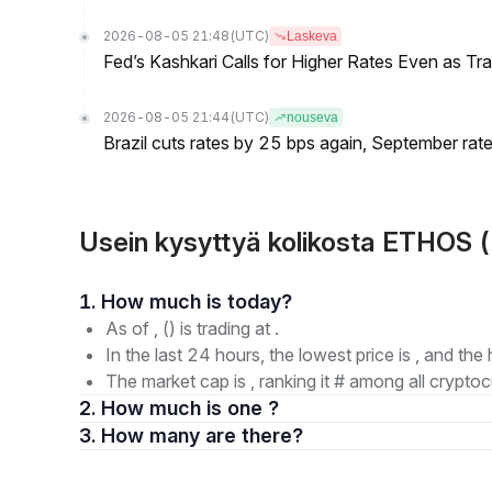
2026-08-05 21:48
(UTC)
Laskeva
Fed’s Kashkari Calls for Higher Rates Even as T
2026-08-05 21:44
(UTC)
nouseva
Brazil cuts rates by 25 bps again, September rate
Usein kysyttyä kolikosta ETHOS 
1. How much is today?
As of , () is trading at .
In the last 24 hours, the lowest price is , and the 
The market cap is , ranking it # among all cryptoc
2. How much is one ?
3. How many are there?