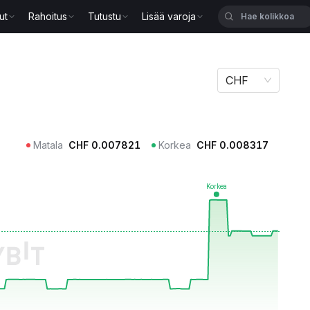
ut
Rahoitus
Tutustu
Lisää varoja
CHF
Matala
CHF
0.007821
Korkea
CHF
0.008317