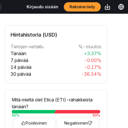
Rekisteröidy
Kirjaudu sisään
Hintahistoria (USD)
Tietojen vertailu
%-muutos
Tänään
+3.37%
7 päivää
-0.00%
14 päivää
-0.17%
30 päivää
-36.34%
Mitä mieltä olet Etica (ETI)-rahakkeista
tänään?
50
%
50
%
Positiivinen
Negatiivinen