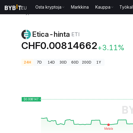
Osta kryptoja
Markkina
Kauppa
Työkal
Kryptohinnat
Etica-hinta ETI
Etica-hinta
ETI
CHF0.00814662
+3.11%
24H
7D
14D
30D
60D
200D
1Y