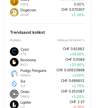
0.00%
USD1
CHF
0.070307
Dogecoin
+1.20%
DOGE
Trendaavat kolikot
Kolikko
Hinta ja 24 tunnin %
CHF
0.81882
Cysic
+34.00%
CYS
CHF
0.0584
Biconomy
+25.90%
BICO
CHF
0.00620868
Pudgy Penguins
+3.00%
PENGU
CHF
0.688651
Sui
+2.70%
SUI
CHF
0.352087
Ondo
+1.20%
ONDO
CHF
2.37
Lighter
-0.70%
LIT