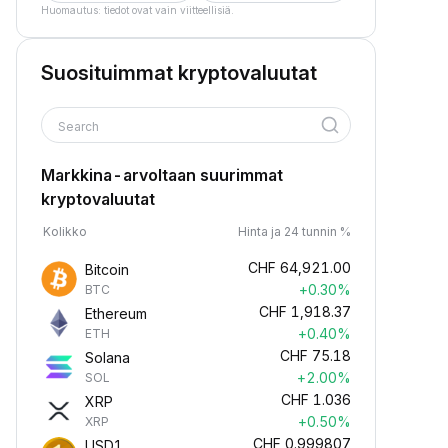
Huomautus: tiedot ovat vain viitteellisiä.
Suosituimmat kryptovaluutat
Search
Markkina-arvoltaan suurimmat
kryptovaluutat
Kolikko
Hinta ja 24 tunnin %
CHF
64,921.00
Bitcoin
+0.30%
BTC
CHF
1,918.37
Ethereum
+0.40%
ETH
CHF
75.18
Solana
+2.00%
SOL
CHF
1.036
XRP
+0.50%
XRP
CHF
0.999807
USD1