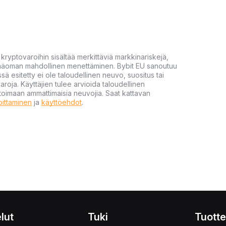
yptovaroihin sisältää merkittäviä markkinariskejä,
 pääoman mahdollinen menettäminen. Bybit EU sanoutuu
ssä esitetty ei ole taloudellinen neuvo, suositus tai
varoja. Käyttäjien tulee arvioida taloudellinen
ultoimaan ammattimaisia neuvojia. Saat kattavan
moittaminen
ja
käyttöehdot
.
lut
Tuki
Tuotte