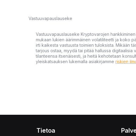
Vastuuvapauslauseke
Vastuuvapauslauseke Kryptovarojen hankkiminen kr
mukaan lukien äärimmäinen volatiliteetti ja koko
irti kaikesta vastuusta toimien tuloksista. Mikään tä
tarjous ostaa, myydä tai pitää hallussa digitaalisia 
tilanteensa itsenäisesti, ja heitä kehotetaan kons
yleiskatsauksen lukemalla asiakirjamme
riskien il
Tietoa
Palve