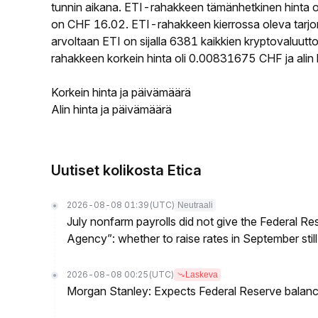
tunnin aikana. ETI-rahakkeen tämänhetkinen hinta 
on CHF 16.02. ETI-rahakkeen kierrossa oleva tarjon
arvoltaan ETI on sijalla 6381 kaikkien kryptovaluut
rahakkeen korkein hinta oli 0.00831675 CHF ja alin
Korkein hinta ja päivämäärä
Alin hinta ja päivämäärä
Uutiset kolikosta Etica
2026-08-08 01:39
(UTC)
Neutraali
July nonfarm payrolls did not give the Federal 
Agency”: whether to raise rates in September still
2026-08-08 00:25
(UTC)
Laskeva
Morgan Stanley: Expects Federal Reserve balance 