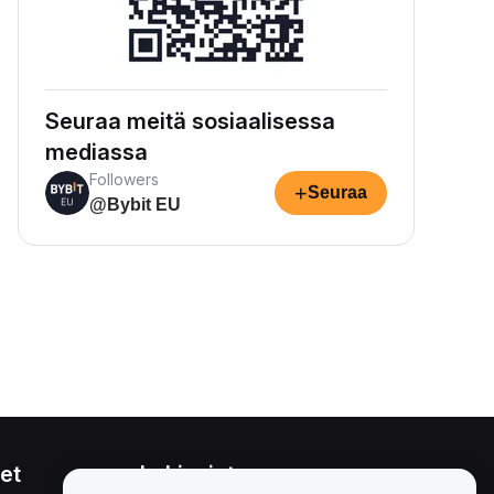
Seuraa meitä sosiaalisessa
mediassa
Followers
+
Seuraa
@Bybit EU
et
Lakiasiat