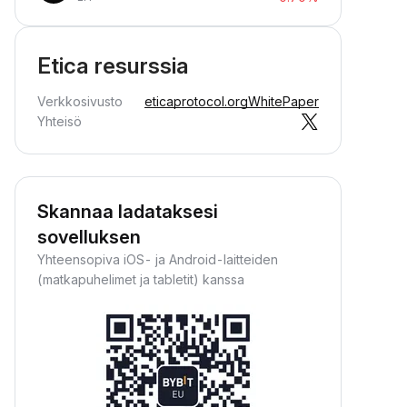
Etica resurssia
Verkkosivusto
eticaprotocol.org
WhitePaper
Yhteisö
Skannaa ladataksesi
sovelluksen
Yhteensopiva iOS- ja Android-laitteiden
(matkapuhelimet ja tabletit) kanssa