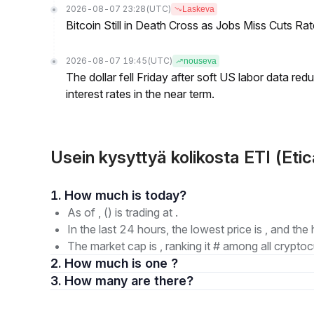
2026-08-07 23:28
(UTC)
Laskeva
Bitcoin Still in Death Cross as Jobs Miss Cuts R
2026-08-07 19:45
(UTC)
nouseva
The dollar fell Friday after soft US labor data re
interest rates in the near term.
Usein kysyttyä kolikosta ETI (Etic
1. How much is today?
As of , () is trading at .
In the last 24 hours, the lowest price is , and the 
The market cap is , ranking it # among all cryptoc
2. How much is one ?
3. How many are there?