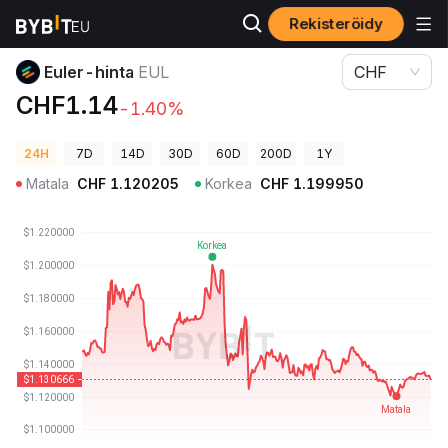
Rekisteröidy
Kryptohinnat
Euler-hinta EUL
Euler-hinta
EUL
CHF
CHF1.14
-1.40%
24H
7D
14D
30D
60D
200D
1Y
Matala
CHF
1.120205
Korkea
CHF
1.199950