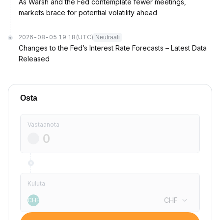
As Warsh and the Fed contemplate fewer meetings,
markets brace for potential volatility ahead
2026-08-05 19:18
(UTC)
Neutraali
Changes to the Fed’s Interest Rate Forecasts – Latest Data
Released
Osta
Vastaanota
Kuluta
CHF
CHF