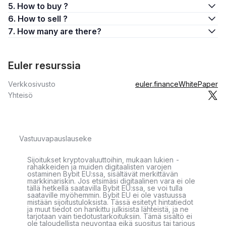
5. How to buy ?
6. How to sell ?
7. How many are there?
Euler resurssia
Verkkosivusto
euler.finance
WhitePaper
Yhteisö
Vastuuvapauslauseke
Sijoitukset kryptovaluuttoihin, mukaan lukien -
rahakkeiden ja muiden digitaalisten varojen
ostaminen Bybit EU:ssa, sisältävät merkittävän
markkinariskin. Jos etsimäsi digitaalinen vara ei ole
tällä hetkellä saatavilla Bybit EU:ssa, se voi tulla
saataville myöhemmin. Bybit EU ei ole vastuussa
mistään sijoitustuloksista. Tässä esitetyt hintatiedot
ja muut tiedot on hankittu julkisista lähteistä, ja ne
tarjotaan vain tiedotustarkoituksiin. Tämä sisältö ei
ole taloudellista neuvontaa eikä suositus tai tarjous