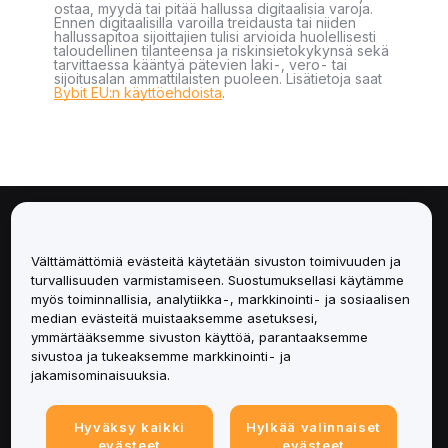
ostaa, myydä tai pitää hallussa digitaalisia varoja.
Ennen digitaalisilla varoilla treidausta tai niiden
hallussapitoa sijoittajien tulisi arvioida huolellisesti
taloudellinen tilanteensa ja riskinsietokykynsä sekä
tarvittaessa kääntyä pätevien laki-, vero- tai
sijoitusalan ammattilaisten puoleen. Lisätietoja saat
Bybit EU:n käyttöehdoista
.
Tietoa
Välttämättömiä evästeitä käytetään sivuston toimivuuden ja
Palvelut
turvallisuuden varmistamiseen. Suostumuksellasi käytämme
myös toiminnallisia, analytiikka-, markkinointi- ja sosiaalisen
median evästeitä muistaaksemme asetuksesi,
Tuki
ymmärtääksemme sivuston käyttöä, parantaaksemme
sivustoa ja tukeaksemme markkinointi- ja
Tuotteet
jakamisominaisuuksia.
Lakiasiat
Hyväksy kaikki
Hylkää valinnaiset
evästeet
evästeet