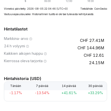
Viimeksi päivitetty: 2026-08-05 22:04:46
(UTC+0)
Tietolähde: CoinGecko
Vastuuvapauslauseke: Historiallinen tuotto ei ole tae tulevasta kehityksestä.
Hintatilastot
Markkina-arvo
27.41M
24 h volyymi
144.96M
Kaikkien aikojen huippu
12.61
Kierrossa oleva tarjonta
24.15M
Hintahistoria (USD)
Tänään
7 päivää
14 päivää
30 päivää
-1.17%
-13.54%
+41.61%
+33.29%