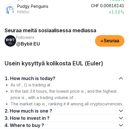
CHF
0.00616141
Pudgy Penguins
+1.12%
PENGU
Seuraa meitä sosiaalisessa mediassa
Followers
+
Seuraa
@Bybit EU
Usein kysyttyä kolikosta EUL (Euler)
1. How much is today?
As of , () is trading at .
In the last 24 hours, the lowest price is , and the highest
price is , with a trading volume of .
The market cap is , ranking it # among all cryptocurrencies.
2. How much is one ?
3. How to invest in ?
4. Where to buy ?