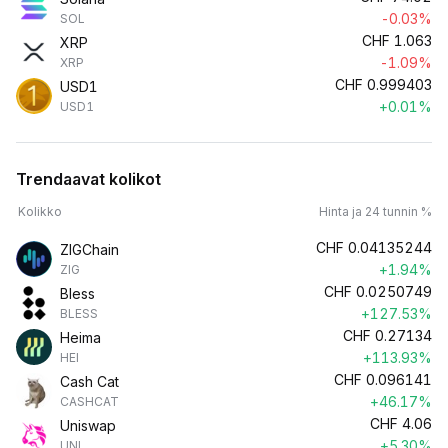
-0.03%
SOL
CHF
1.063
XRP
-1.09%
XRP
CHF
0.999403
USD1
+0.01%
USD1
Trendaavat kolikot
Kolikko
Hinta ja 24 tunnin %
CHF
0.04135244
ZIGChain
+1.94%
ZIG
CHF
0.0250749
Bless
+127.53%
BLESS
CHF
0.27134
Heima
+113.93%
HEI
CHF
0.096141
Cash Cat
+46.17%
CASHCAT
CHF
4.06
Uniswap
+5.30%
UNI