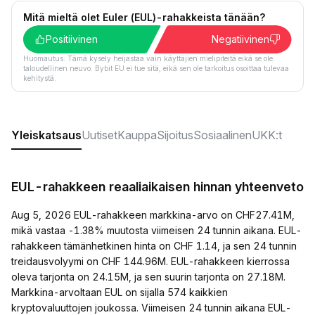
Mitä mieltä olet Euler (EUL)-rahakkeista tänään?
Positiivinen
Negatiivinen
Huomautus: Tämä kysely heijastaa vain käyttäjien mielipiteitä eikä se ole
taloudellinen neuvo. Bybit EU ei tue sitä, eikä sen ole tarkoitus osoittaa tulevaa
kehitystä.
Yleiskatsaus
Uutiset
Kauppa
Sijoitus
Sosiaalinen
UKK:t
EUL-rahakkeen reaaliaikaisen hinnan yhteenveto
Aug 5, 2026 EUL-rahakkeen markkina-arvo on CHF27.41M,
mikä vastaa -1.38% muutosta viimeisen 24 tunnin aikana. EUL-
rahakkeen tämänhetkinen hinta on CHF 1.14, ja sen 24 tunnin
treidausvolyymi on CHF 144.96M. EUL-rahakkeen kierrossa
oleva tarjonta on 24.15M, ja sen suurin tarjonta on 27.18M.
Markkina-arvoltaan EUL on sijalla 574 kaikkien
kryptovaluuttojen joukossa. Viimeisen 24 tunnin aikana EUL-