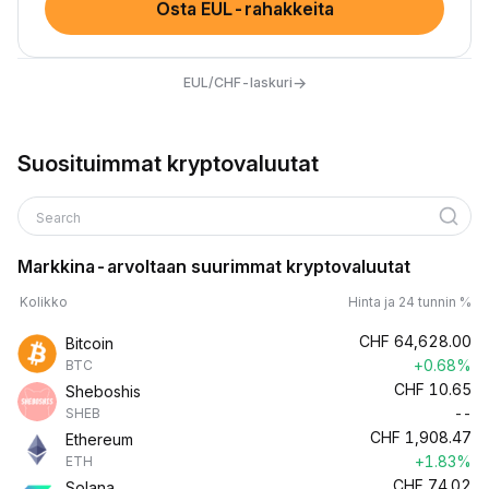
Osta EUL-rahakkeita
→
EUL/CHF-laskuri
Suosituimmat kryptovaluutat
Search
Markkina-arvoltaan suurimmat kryptovaluutat
Kolikko
Hinta ja 24 tunnin %
CHF
64,628.00
Bitcoin
+0.68%
BTC
CHF
10.65
Sheboshis
--
SHEB
CHF
1,908.47
Ethereum
+1.83%
ETH
CHF
74.02
Solana