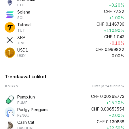
+0.20%
ETH
CHF
77.32
Solana
+1.00%
SOL
CHF
0.148736
Tutorial
+110.90%
TUT
CHF
1.043
XRP
-0.10%
XRP
CHF
0.999822
USD1
0.00%
USD1
Trendaavat kolikot
Kolikko
Hinta ja 24 tunnin %
CHF
0.00268773
Pump.fun
+15.20%
PUMP
CHF
0.00653554
Pudgy Penguins
+2.00%
PENGU
CHF
0.130838
Cash Cat
+32.50%
CASHCAT