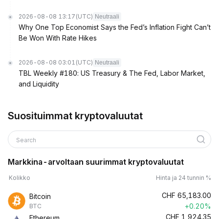
2026-08-08 13:17
(UTC)
Neutraali
Why One Top Economist Says the Fed’s Inflation Fight Can’t
Be Won With Rate Hikes
2026-08-08 03:01
(UTC)
Neutraali
TBL Weekly #180: US Treasury & The Fed, Labor Market,
and Liquidity
Suosituimmat kryptovaluutat
Search
Markkina-arvoltaan suurimmat kryptovaluutat
Kolikko
Hinta ja 24 tunnin %
CHF
65,183.00
Bitcoin
+0.20%
BTC
CHF
1,924.35
Ethereum