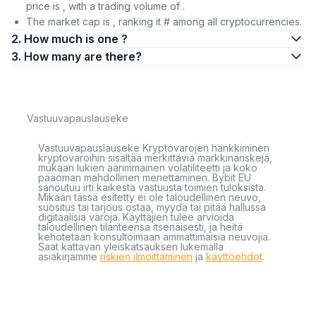
price is , with a trading volume of .
The market cap is , ranking it # among all cryptocurrencies.
2. How much is one ?
3. How many are there?
Vastuuvapauslauseke
Vastuuvapauslauseke Kryptovarojen hankkiminen
kryptovaroihin sisältää merkittäviä markkinariskejä,
mukaan lukien äärimmäinen volatiliteetti ja koko
pääoman mahdollinen menettäminen. Bybit EU
sanoutuu irti kaikesta vastuusta toimien tuloksista.
Mikään tässä esitetty ei ole taloudellinen neuvo,
suositus tai tarjous ostaa, myydä tai pitää hallussa
digitaalisia varoja. Käyttäjien tulee arvioida
taloudellinen tilanteensa itsenäisesti, ja heitä
kehotetaan konsultoimaan ammattimaisia neuvojia.
Saat kattavan yleiskatsauksen lukemalla
asiakirjamme
riskien ilmoittaminen
ja
käyttöehdot
.