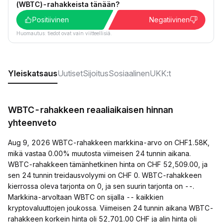
(WBTC)-rahakkeista tänään?
Positiivinen
Negatiivinen
Huomautus: tiedot ovat vain viitteellisiä.
Yleiskatsaus
Uutiset
Sijoitus
Sosiaalinen
UKK:t
WBTC-rahakkeen reaaliaikaisen hinnan
yhteenveto
Aug 9, 2026 WBTC-rahakkeen markkina-arvo on CHF1.58K,
mikä vastaa 0.00% muutosta viimeisen 24 tunnin aikana.
WBTC-rahakkeen tämänhetkinen hinta on CHF 52,509.00, ja
sen 24 tunnin treidausvolyymi on CHF 0. WBTC-rahakkeen
kierrossa oleva tarjonta on 0, ja sen suurin tarjonta on --.
Markkina-arvoltaan WBTC on sijalla -- kaikkien
kryptovaluuttojen joukossa. Viimeisen 24 tunnin aikana WBTC-
rahakkeen korkein hinta oli 52,701.00 CHF ja alin hinta oli