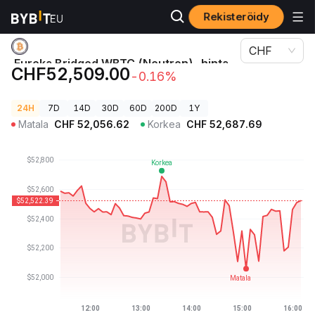
Rekisteröidy
Kryptohinnat
Eureka Bridged WBTC (Neutron)-hinta WBTC
CHF
Eureka Bridged WBTC (Neutron)-hinta
CHF52,509.00
-0.16%
WBTC
24H
7D
14D
30D
60D
200D
1Y
Matala
CHF
52,056.62
Korkea
CHF
52,687.69