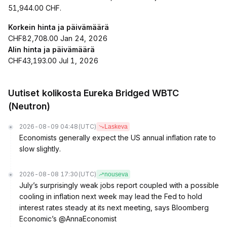
51,944.00 CHF.
Korkein hinta ja päivämäärä
CHF82,708.00 Jan 24, 2026
Alin hinta ja päivämäärä
CHF43,193.00 Jul 1, 2026
Uutiset kolikosta Eureka Bridged WBTC
(Neutron)
2026-08-09 04:48
(UTC)
Laskeva
Economists generally expect the US annual inflation rate to
slow slightly.
2026-08-08 17:30
(UTC)
nouseva
July’s surprisingly weak jobs report coupled with a possible
cooling in inflation next week may lead the Fed to hold
interest rates steady at its next meeting, says Bloomberg
Economic’s @AnnaEconomist