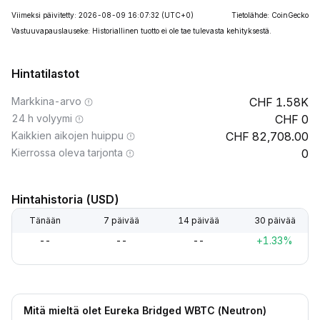
Viimeksi päivitetty: 2026-08-09 16:07:32
(UTC+0)
Tietolähde: CoinGecko
Vastuuvapauslauseke: Historiallinen tuotto ei ole tae tulevasta kehityksestä.
Hintatilastot
Markkina-arvo
1.58K
24 h volyymi
0
Kaikkien aikojen huippu
82,708.00
Kierrossa oleva tarjonta
0
Hintahistoria (USD)
Tänään
7 päivää
14 päivää
30 päivää
--
--
--
+1.33%
Mitä mieltä olet Eureka Bridged WBTC (Neutron)