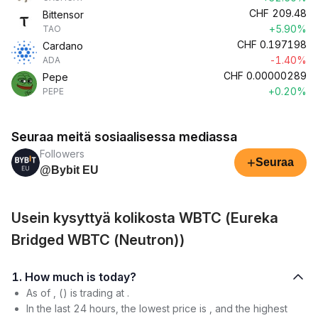
CHF
209.48
Bittensor
+5.90%
TAO
CHF
0.197198
Cardano
-1.40%
ADA
CHF
0.00000289
Pepe
+0.20%
PEPE
Seuraa meitä sosiaalisessa mediassa
Followers
+
Seuraa
@Bybit EU
Usein kysyttyä kolikosta WBTC (Eureka
Bridged WBTC (Neutron))
1. How much is today?
As of , () is trading at .
In the last 24 hours, the lowest price is , and the highest