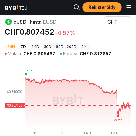
Rekisteröidy
Kryptohinnat
eUSD-hinta EUSD
eUSD-hinta
EUSD
CHF
CHF0.807452
-0.57%
24H
7D
14D
30D
60D
200D
1Y
Matala
CHF
0.805467
Korkea
CHF
0.812857