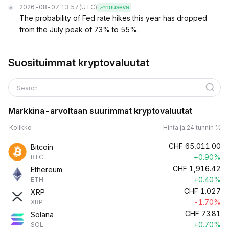
2026-08-07 13:57
(UTC)
nouseva
The probability of Fed rate hikes this year has dropped
from the July peak of 73% to 55%.
Suosituimmat kryptovaluutat
Search
Markkina-arvoltaan suurimmat kryptovaluutat
Kolikko
Hinta ja 24 tunnin %
CHF
65,011.00
Bitcoin
+0.90%
BTC
CHF
1,916.42
Ethereum
+0.40%
ETH
CHF
1.027
XRP
-1.70%
XRP
CHF
73.81
Solana
+0.70%
SOL