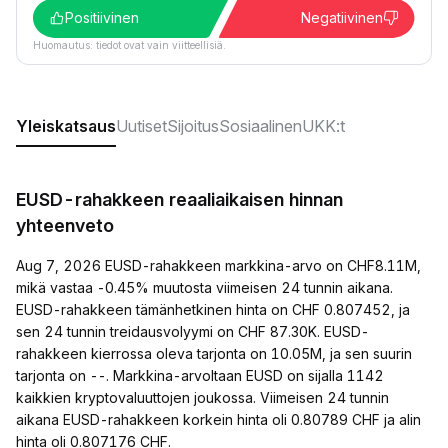
Positiivinen
Negatiivinen
Huomautus: tiedot ovat vain viitteellisiä.
Yleiskatsaus
Uutiset
Sijoitus
Sosiaalinen
UKK:t
EUSD-rahakkeen reaaliaikaisen hinnan
yhteenveto
Aug 7, 2026 EUSD-rahakkeen markkina-arvo on CHF8.11M,
mikä vastaa -0.45% muutosta viimeisen 24 tunnin aikana.
EUSD-rahakkeen tämänhetkinen hinta on CHF 0.807452, ja
sen 24 tunnin treidausvolyymi on CHF 87.30K. EUSD-
rahakkeen kierrossa oleva tarjonta on 10.05M, ja sen suurin
tarjonta on --. Markkina-arvoltaan EUSD on sijalla 1142
kaikkien kryptovaluuttojen joukossa. Viimeisen 24 tunnin
aikana EUSD-rahakkeen korkein hinta oli 0.80789 CHF ja alin
hinta oli 0.807176 CHF.