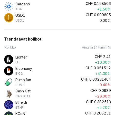
CHF
0.198506
Cardano
+1.50%
ADA
CHF
0.999695
USD1
0.00%
USD1
Trendaavat kolikot
Kolikko
Hinta ja 24 tunnin %
CHF
2.41
Lighter
+10.00%
LIT
CHF
0.051512
Biconomy
+41.30%
BICO
CHF
0.00231464
Pump.fun
-0.40%
PUMP
CHF
0.0989
Cash Cat
-26.00%
CASHCAT
CHF
0.382513
Ether.fi
+5.20%
ETHFI
CHF
0.208251
KGeN