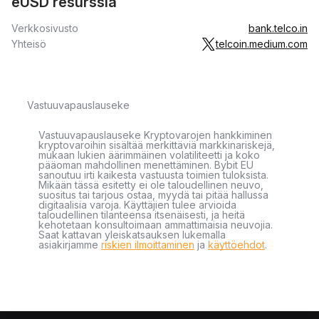
eUSD resurssia
Verkkosivusto
bank.telco.in
Yhteisö
telcoin.medium.com
Vastuuvapauslauseke
Vastuuvapauslauseke Kryptovarojen hankkiminen
kryptovaroihin sisältää merkittäviä markkinariskejä,
mukaan lukien äärimmäinen volatiliteetti ja koko
pääoman mahdollinen menettäminen. Bybit EU
sanoutuu irti kaikesta vastuusta toimien tuloksista.
Mikään tässä esitetty ei ole taloudellinen neuvo,
suositus tai tarjous ostaa, myydä tai pitää hallussa
digitaalisia varoja. Käyttäjien tulee arvioida
taloudellinen tilanteensa itsenäisesti, ja heitä
kehotetaan konsultoimaan ammattimaisia neuvojia.
Saat kattavan yleiskatsauksen lukemalla
asiakirjamme
riskien ilmoittaminen
ja
käyttöehdot
.