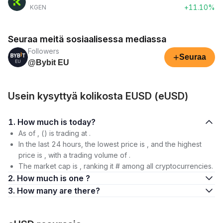
+11.10%
KGEN
Seuraa meitä sosiaalisessa mediassa
Followers
+
Seuraa
@Bybit EU
Usein kysyttyä kolikosta EUSD (eUSD)
1. How much is today?
As of , () is trading at .
In the last 24 hours, the lowest price is , and the highest
price is , with a trading volume of .
The market cap is , ranking it # among all cryptocurrencies.
2. How much is one ?
3. How many are there?