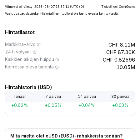
Viimeksi päivitetty: 2026-08-07 15:37:11
(UTC+0)
Tietolähde: CoinGecko
Vastuuvapauslauseke: Historiallinen tuotto ei ole tae tulevasta kehityksestä.
Hintatilastot
Markkina-arvo
8.11M
24 h volyymi
87.30K
Kaikkien aikojen huippu
0.82596
Kierrossa oleva tarjonta
10.05M
Hintahistoria (USD)
Tänään
7 päivää
14 päivää
30 päivää
+0.02%
+0.05%
+0.04%
+0.03%
Mitä mieltä olet eUSD (EUSD)-rahakkeista tänään?