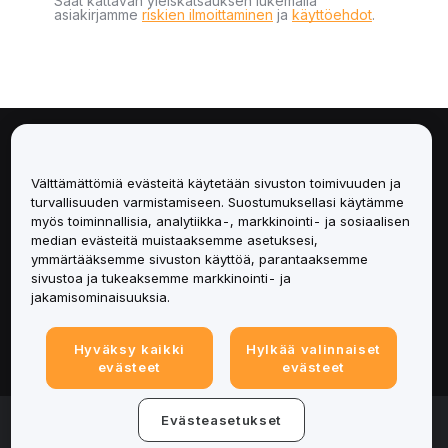
Saat kattavan yleiskatsauksen lukemalla
asiakirjamme
riskien ilmoittaminen
ja
käyttöehdot
.
Tietoa
Välttämättömiä evästeitä käytetään sivuston toimivuuden ja
Palvelut
turvallisuuden varmistamiseen. Suostumuksellasi käytämme
myös toiminnallisia, analytiikka-, markkinointi- ja sosiaalisen
median evästeitä muistaaksemme asetuksesi,
Tuki
ymmärtääksemme sivuston käyttöä, parantaaksemme
sivustoa ja tukeaksemme markkinointi- ja
Tuotteet
jakamisominaisuuksia.
Lakiasiat
Hyväksy kaikki
Hylkää valinnaiset
evästeet
evästeet
© 2025-2026 Bybit.eu. Kaikki oikeudet pidätetään.
Evästeasetukset