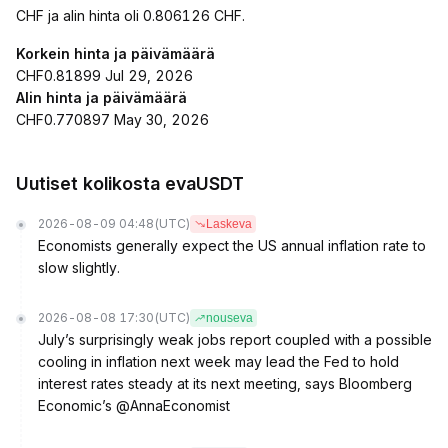
CHF ja alin hinta oli 0.806126 CHF.
Korkein hinta ja päivämäärä
CHF0.81899 Jul 29, 2026
Alin hinta ja päivämäärä
CHF0.770897 May 30, 2026
Uutiset kolikosta evaUSDT
2026-08-09 04:48
(UTC)
Laskeva
Economists generally expect the US annual inflation rate to
slow slightly.
2026-08-08 17:30
(UTC)
nouseva
July’s surprisingly weak jobs report coupled with a possible
cooling in inflation next week may lead the Fed to hold
interest rates steady at its next meeting, says Bloomberg
Economic’s @AnnaEconomist