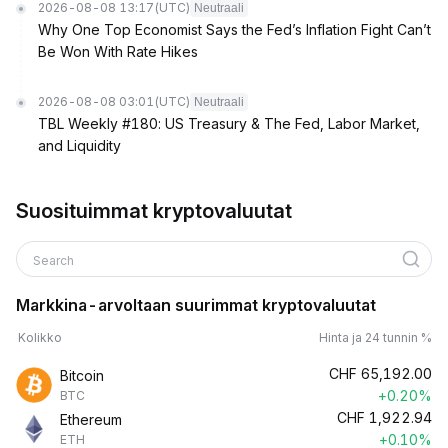
2026-08-08 13:17
(UTC)
Neutraali
Why One Top Economist Says the Fed’s Inflation Fight Can’t
Be Won With Rate Hikes
2026-08-08 03:01
(UTC)
Neutraali
TBL Weekly #180: US Treasury & The Fed, Labor Market,
and Liquidity
Suosituimmat kryptovaluutat
Search
Markkina-arvoltaan suurimmat kryptovaluutat
Kolikko
Hinta ja 24 tunnin %
CHF
65,192.00
Bitcoin
+0.20%
BTC
CHF
1,922.94
Ethereum
+0.10%
ETH