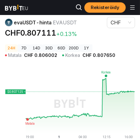
Rekisteröidy
Kryptohinnat
evaUSDT-hinta EVAUSDT
evaUSDT-hinta
EVAUSDT
CHF
CHF0.807111
+0.13%
24H
7D
14D
30D
60D
200D
1Y
Matala
CHF
0.806002
Korkea
CHF
0.807650