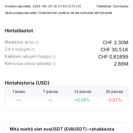
Viimeksi päivitetty: 2026-08-09 16:57:40
(UTC+0)
Tietolähde: CoinGecko
Vastuuvapauslauseke: Historiallinen tuotto ei ole tae tulevasta kehityksestä.
Hintatilastot
Markkina-arvo
2.30M
24 h volyymi
30.51K
Kaikkien aikojen huippu
0.81899
Kierrossa oleva tarjonta
2.86M
Hintahistoria (USD)
Tänään
7 päivää
14 päivää
30 päivää
--
--
+0.06%
-0.01%
Mitä mieltä olet evaUSDT (EVAUSDT)-rahakkeista