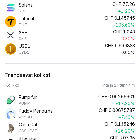
CHF
77.26
Solana
+1.20%
SOL
CHF
0.145745
Tutorial
+106.60%
TUT
CHF
1.043
XRP
-0.30%
XRP
CHF
0.999833
USD1
0.00%
USD1
Trendaavat kolikot
Kolikko
Hinta ja 24 tunnin %
CHF
0.00266601
Pump.fun
+12.90%
PUMP
CHF
0.00675787
Pudgy Penguins
+7.40%
PENGU
CHF
0.135246
Cash Cat
+26.20%
CASHCAT
CHF
207.35
Bittensor