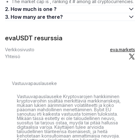
The market cap is , ranking it # among all cryptocurrencies.
2. How much is one ?
3. How many are there?
evaUSDT resurssia
Verkkosivusto
eva.markets
Yhteisö
Vastuuvapauslauseke
Vastuuvapauslauseke Kryptovarojen hankkiminen
kryptovaroihin sisältää merkittäviä markkinariskejä,
mukaan lukien äärimmäinen volatiliteetti ja koko
pääoman mahdollinen menettäminen. Bybit EU
sanoutuu irti kaikesta vastuusta toimien tuloksista.
Mikään tässä esitetty ei ole taloudellinen neuvo,
suositus tai tarjous ostaa, myydä tai pitää hallussa
digitaalisia varoja. Käyttäjien tulee arvioida
taloudellinen tilanteensa itsenäisesti, ja heitä
kehotetaan konsultoimaan ammattimaisia neuvojia.