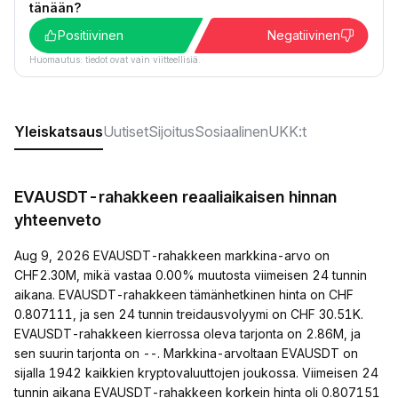
tänään?
Positiivinen
Negatiivinen
Huomautus: tiedot ovat vain viitteellisiä.
Yleiskatsaus
Uutiset
Sijoitus
Sosiaalinen
UKK:t
EVAUSDT-rahakkeen reaaliaikaisen hinnan
yhteenveto
Aug 9, 2026 EVAUSDT-rahakkeen markkina-arvo on
CHF2.30M, mikä vastaa 0.00% muutosta viimeisen 24 tunnin
aikana. EVAUSDT-rahakkeen tämänhetkinen hinta on CHF
0.807111, ja sen 24 tunnin treidausvolyymi on CHF 30.51K.
EVAUSDT-rahakkeen kierrossa oleva tarjonta on 2.86M, ja
sen suurin tarjonta on --. Markkina-arvoltaan EVAUSDT on
sijalla 1942 kaikkien kryptovaluuttojen joukossa. Viimeisen 24
tunnin aikana EVAUSDT-rahakkeen korkein hinta oli 0.807151