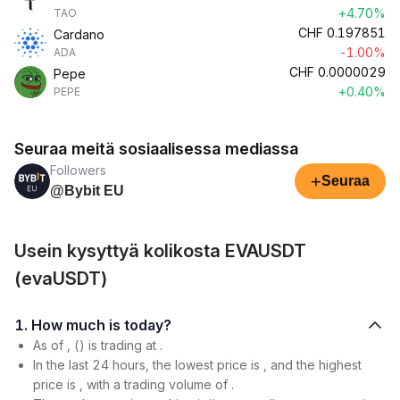
+4.70%
TAO
CHF
0.197851
Cardano
-1.00%
ADA
CHF
0.0000029
Pepe
+0.40%
PEPE
Seuraa meitä sosiaalisessa mediassa
Followers
+
Seuraa
@Bybit EU
Usein kysyttyä kolikosta EVAUSDT
(evaUSDT)
1. How much is today?
As of , () is trading at .
In the last 24 hours, the lowest price is , and the highest
price is , with a trading volume of .