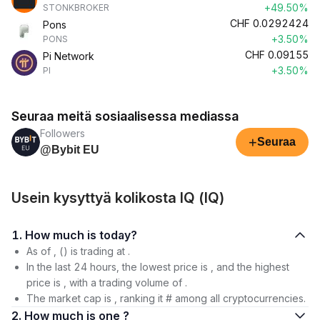
+49.50%
STONKBROKER
CHF
0.0292424
Pons
+3.50%
PONS
CHF
0.09155
Pi Network
+3.50%
PI
Seuraa meitä sosiaalisessa mediassa
Followers
+
Seuraa
@Bybit EU
Usein kysyttyä kolikosta IQ (IQ)
1. How much is today?
As of , () is trading at .
In the last 24 hours, the lowest price is , and the highest
price is , with a trading volume of .
The market cap is , ranking it # among all cryptocurrencies.
2. How much is one ?