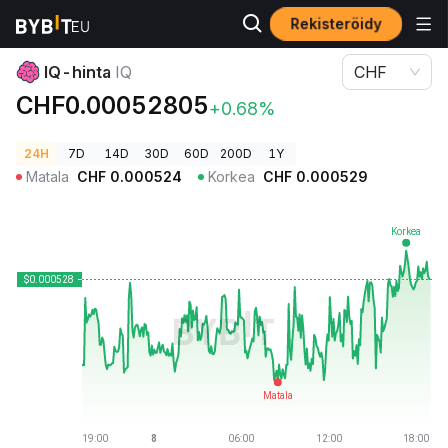
Rekisteröidy
Kryptohinnat
IQ-hinta IQ
IQ-hinta
IQ
CHF
CHF0.00052805
+0.68%
24H
7D
14D
30D
60D
200D
1Y
Matala
CHF
0.000524
Korkea
CHF
0.000529