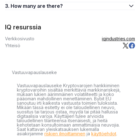
3. How many are there?
IQ resurssia
Verkkosivusto
iqindustries.com
Yhteisö
Vastuuvapauslauseke
Vastuuvapauslauseke Kryptovarojen hankkiminen
kryptovaroihin sisältää merkittäviä markkinariskejä,
mukaan lukien äärimmäinen volatiliteetti ja koko
pääoman mahdollinen menettäminen. Bybit EU
sanoutuu irti kaikesta vastuusta toimien tuloksista.
Mikään tässä esitetty ei ole taloudellinen neuvo,
suositus tai tarjous ostaa, myydä tai pitää hallussa
digitaalisia varoja. Käyttäjien tulee arvioida
taloudellinen tilanteensa itsenäisesti, ja heitä
kehotetaan konsultoimaan ammattimaisia neuvojia.
Saat kattavan yleiskatsauksen lukemalla
asiakirjamme
riskien ilmoittaminen
ja
käyttöehdot
.