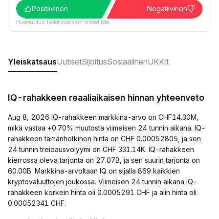
Positiivinen
Negatiivinen
Huomautus: tiedot ovat vain viitteellisiä.
Yleiskatsaus
Uutiset
Sijoitus
Sosiaalinen
UKK:t
IQ-rahakkeen reaaliaikaisen hinnan yhteenveto
Aug 8, 2026 IQ-rahakkeen markkina-arvo on CHF14.30M,
mikä vastaa +0.70% muutosta viimeisen 24 tunnin aikana. IQ-
rahakkeen tämänhetkinen hinta on CHF 0.00052805, ja sen
24 tunnin treidausvolyymi on CHF 331.14K. IQ-rahakkeen
kierrossa oleva tarjonta on 27.07B, ja sen suurin tarjonta on
60.00B. Markkina-arvoltaan IQ on sijalla 869 kaikkien
kryptovaluuttojen joukossa. Viimeisen 24 tunnin aikana IQ-
rahakkeen korkein hinta oli 0.0005291 CHF ja alin hinta oli
0.00052341 CHF.