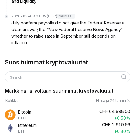
and Liquidity
2026-08-08 01:39
(UTC)
Neutraali
July nonfarm payrolls did not give the Federal Reserve a
clear answer; the “New Federal Reserve News Agency”:
whether to raise rates in September still depends on
inflation.
Suosituimmat kryptovaluutat
Search
Markkina-arvoltaan suurimmat kryptovaluutat
Kolikko
Hinta ja 24 tunnin %
CHF
64,998.00
Bitcoin
+0.50%
BTC
CHF
1,919.56
Ethereum
+0.80%
ETH