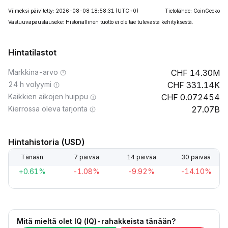
Viimeksi päivitetty: 2026-08-08 18:58:31
(UTC+0)
Tietolähde: CoinGecko
Vastuuvapauslauseke: Historiallinen tuotto ei ole tae tulevasta kehityksestä.
Hintatilastot
Markkina-arvo
14.30M
24 h volyymi
331.14K
Kaikkien aikojen huippu
0.072454
Kierrossa oleva tarjonta
27.07B
Hintahistoria (USD)
Tänään
7 päivää
14 päivää
30 päivää
+0.61%
-1.08%
-9.92%
-14.10%
Mitä mieltä olet IQ (IQ)-rahakkeista tänään?