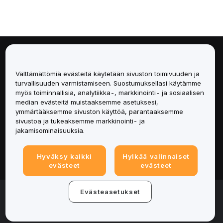
Tietoa
Välttämättömiä evästeitä käytetään sivuston toimivuuden ja
Palvelut
turvallisuuden varmistamiseen. Suostumuksellasi käytämme
myös toiminnallisia, analytiikka-, markkinointi- ja sosiaalisen
median evästeitä muistaaksemme asetuksesi,
Tuki
ymmärtääksemme sivuston käyttöä, parantaaksemme
sivustoa ja tukeaksemme markkinointi- ja
Tuotteet
jakamisominaisuuksia.
Lakiasiat
Hyväksy kaikki
Hylkää valinnaiset
evästeet
evästeet
© 2025-2026 Bybit.eu. All rights reserved.
Evästeasetukset
Palveluehdot
|
Tietosuojaehdot
|
Yritystiedot
(Impressum)
|
Evästeasetukset