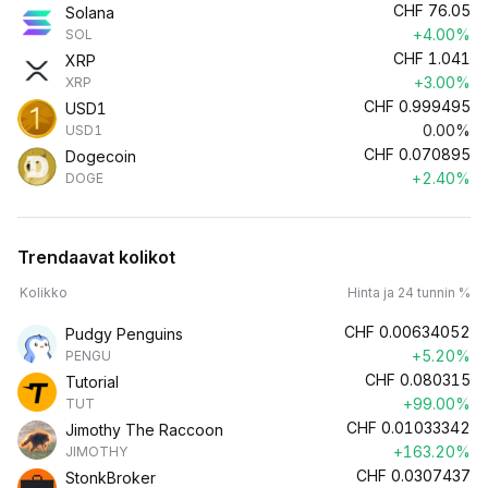
CHF
76.05
Solana
+4.00%
SOL
CHF
1.041
XRP
+3.00%
XRP
CHF
0.999495
USD1
0.00%
USD1
CHF
0.070895
Dogecoin
+2.40%
DOGE
Trendaavat kolikot
Kolikko
Hinta ja 24 tunnin %
CHF
0.00634052
Pudgy Penguins
+5.20%
PENGU
CHF
0.080315
Tutorial
+99.00%
TUT
CHF
0.01033342
Jimothy The Raccoon
+163.20%
JIMOTHY
CHF
0.0307437
StonkBroker