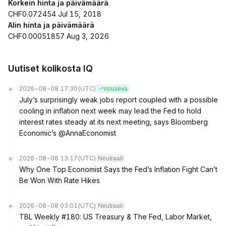
Korkein hinta ja päivämäärä
CHF0.072454 Jul 15, 2018
Alin hinta ja päivämäärä
CHF0.00051857 Aug 3, 2026
Uutiset kolikosta IQ
2026-08-08 17:30
(UTC)
nouseva
July’s surprisingly weak jobs report coupled with a possible
cooling in inflation next week may lead the Fed to hold
interest rates steady at its next meeting, says Bloomberg
Economic’s @AnnaEconomist
2026-08-08 13:17
(UTC)
Neutraali
Why One Top Economist Says the Fed’s Inflation Fight Can’t
Be Won With Rate Hikes
2026-08-08 03:01
(UTC)
Neutraali
TBL Weekly #180: US Treasury & The Fed, Labor Market,