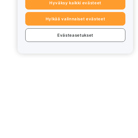
Hyväksy kaikki evästeet
Hylkää valinnaiset evästeet
Evästeasetukset
eet
Lakiasiat
Eturistiriitapolitiikka
Yhteenveto säilytys- ja
hallinnointikäytännöstä
rd
ESG-tiedot