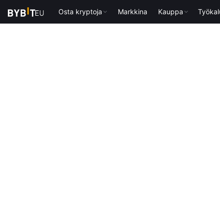
Osta kryptoja
Markkina
Kauppa
Työkal