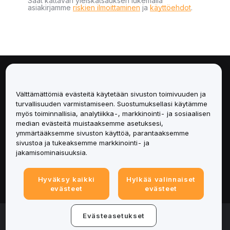
Saat kattavan yleiskatsauksen lukemalla
asiakirjamme
riskien ilmoittaminen
ja
käyttöehdot
.
Tietoa
Välttämättömiä evästeitä käytetään sivuston toimivuuden ja
Palvelut
turvallisuuden varmistamiseen. Suostumuksellasi käytämme
myös toiminnallisia, analytiikka-, markkinointi- ja sosiaalisen
median evästeitä muistaaksemme asetuksesi,
Tuki
ymmärtääksemme sivuston käyttöä, parantaaksemme
sivustoa ja tukeaksemme markkinointi- ja
Tuotteet
jakamisominaisuuksia.
Lakiasiat
Hyväksy kaikki
Hylkää valinnaiset
evästeet
evästeet
© 2025-2026 Bybit.eu. All rights reserved.
Evästeasetukset