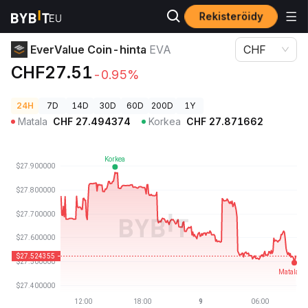
Rekisteröidy
Kryptohinnat
EverValue Coin-hinta EVA
EverValue Coin-hinta
EVA
CHF
CHF27.51
-0.95%
24H
7D
14D
30D
60D
200D
1Y
Matala
CHF
27.494374
Korkea
CHF
27.871662