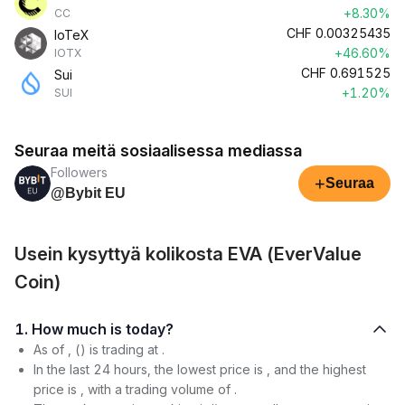
+8.30%
CC
CHF
0.00325435
IoTeX
+46.60%
IOTX
CHF
0.691525
Sui
+1.20%
SUI
Seuraa meitä sosiaalisessa mediassa
Followers
+
Seuraa
@Bybit EU
Usein kysyttyä kolikosta EVA (EverValue
Coin)
1. How much is today?
As of , () is trading at .
In the last 24 hours, the lowest price is , and the highest
price is , with a trading volume of .