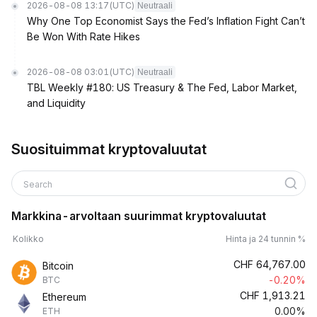
2026-08-08 13:17
(UTC)
Neutraali
Why One Top Economist Says the Fed’s Inflation Fight Can’t
Be Won With Rate Hikes
2026-08-08 03:01
(UTC)
Neutraali
TBL Weekly #180: US Treasury & The Fed, Labor Market,
and Liquidity
Suosituimmat kryptovaluutat
Search
Markkina-arvoltaan suurimmat kryptovaluutat
Kolikko
Hinta ja 24 tunnin %
CHF
64,767.00
Bitcoin
-0.20%
BTC
CHF
1,913.21
Ethereum
0.00%
ETH