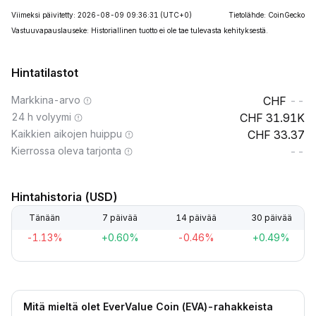
Viimeksi päivitetty: 2026-08-09 09:36:31
(UTC+0)
Tietolähde: CoinGecko
Vastuuvapauslauseke: Historiallinen tuotto ei ole tae tulevasta kehityksestä.
Hintatilastot
Markkina-arvo
--
24 h volyymi
31.91K
Kaikkien aikojen huippu
33.37
Kierrossa oleva tarjonta
--
Hintahistoria (USD)
Tänään
7 päivää
14 päivää
30 päivää
-1.13%
+0.60%
-0.46%
+0.49%
Mitä mieltä olet EverValue Coin (EVA)-rahakkeista