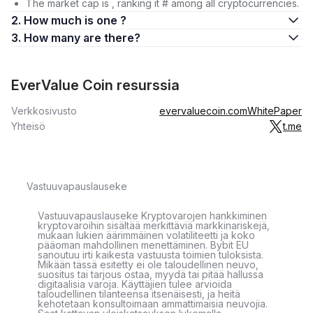
The market cap is , ranking it # among all cryptocurrencies.
2. How much is one ?
3. How many are there?
EverValue Coin resurssia
Verkkosivusto
evervaluecoin.com
WhitePaper
Yhteisö
t.me
Vastuuvapauslauseke
Vastuuvapauslauseke Kryptovarojen hankkiminen
kryptovaroihin sisältää merkittäviä markkinariskejä,
mukaan lukien äärimmäinen volatiliteetti ja koko
pääoman mahdollinen menettäminen. Bybit EU
sanoutuu irti kaikesta vastuusta toimien tuloksista.
Mikään tässä esitetty ei ole taloudellinen neuvo,
suositus tai tarjous ostaa, myydä tai pitää hallussa
digitaalisia varoja. Käyttäjien tulee arvioida
taloudellinen tilanteensa itsenäisesti, ja heitä
kehotetaan konsultoimaan ammattimaisia neuvojia.