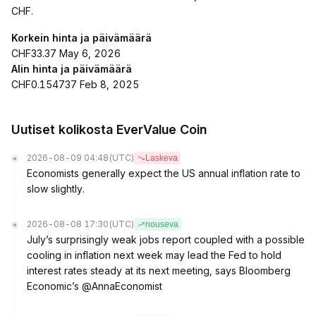
CHF.
Korkein hinta ja päivämäärä
CHF33.37 May 6, 2026
Alin hinta ja päivämäärä
CHF0.154737 Feb 8, 2025
Uutiset kolikosta EverValue Coin
2026-08-09 04:48
(UTC)
Laskeva
Economists generally expect the US annual inflation rate to
slow slightly.
2026-08-08 17:30
(UTC)
nouseva
July’s surprisingly weak jobs report coupled with a possible
cooling in inflation next week may lead the Fed to hold
interest rates steady at its next meeting, says Bloomberg
Economic’s @AnnaEconomist