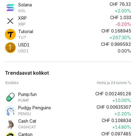
CHF
76.32
Solana
+2.00%
SOL
CHF
1.033
XRP
-0.20%
XRP
CHF
0.168945
Tutorial
+267.30%
TUT
CHF
0.999592
USD1
0.00%
USD1
Trendaavat kolikot
Kolikko
Hinta ja 24 tunnin %
CHF
0.00249128
Pump.fun
+10.00%
PUMP
CHF
0.00635307
Pudgy Penguins
+2.20%
PENGU
CHF
0.108834
Cash Cat
+14.80%
CASHCAT
CHF
0.097485
Canton