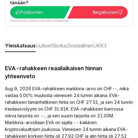
tänään?
Positiivinen
Negatiivinen
Huomautus: tiedot ovat vain viitteellisiä.
Yleiskatsaus
Uutiset
Sijoitus
Sosiaalinen
UKK:t
EVA-rahakkeen reaaliaikaisen hinnan
yhteenveto
Aug 9, 2026 EVA-rahakkeen markkina-arvo on CHF--, mikä
vastaa 0.00% muutosta viimeisen 24 tunnin aikana. EVA-
rahakkeen tämänhetkinen hinta on CHF 27.51, ja sen 24 tunnin
treidausvolyymi on CHF 31.91K. EVA-rahakkeen kierrossa
oleva tarjonta on --, ja sen suurin tarjonta on 21.00M.
Markkina-arvoltaan EVA on sijalla -- kaikkien
kryptovaluuttojen joukossa. Viimeisen 24 tunnin aikana EVA-
rahakkeen korkein hinta oli 27.92 CHF ja alin hinta oli 27.52