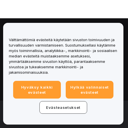
Tietoa
Välttämättömiä evästeitä käytetään sivuston toimivuuden ja
Palvelut
turvallisuuden varmistamiseen. Suostumuksellasi käytämme
myös toiminnallisia, analytiikka-, markkinointi- ja sosiaalisen
median evästeitä muistaaksemme asetuksesi,
Tuki
ymmärtääksemme sivuston käyttöä, parantaaksemme
sivustoa ja tukeaksemme markkinointi- ja
Tuotteet
jakamisominaisuuksia.
Lakiasiat
Hyväksy kaikki
Hylkää valinnaiset
evästeet
evästeet
© 2025-2026 Bybit.eu. All rights reserved.
Evästeasetukset
Palveluehdot
|
Tietosuojaehdot
|
Yritystiedot
(Impressum)
|
Evästeasetukset