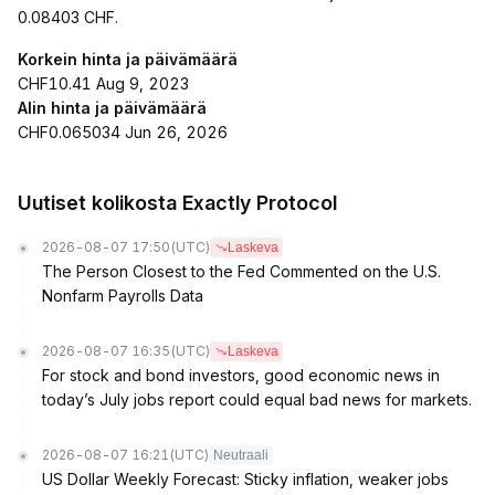
0.08403 CHF.
Korkein hinta ja päivämäärä
CHF10.41 Aug 9, 2023
Alin hinta ja päivämäärä
CHF0.065034 Jun 26, 2026
Uutiset kolikosta Exactly Protocol
2026-08-07 17:50
(UTC)
Laskeva
The Person Closest to the Fed Commented on the U.S.
Nonfarm Payrolls Data
2026-08-07 16:35
(UTC)
Laskeva
For stock and bond investors, good economic news in
today’s July jobs report could equal bad news for markets.
2026-08-07 16:21
(UTC)
Neutraali
US Dollar Weekly Forecast: Sticky inflation, weaker jobs