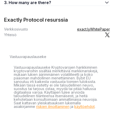
3. How many are there?
Exactly Protocol resurssia
Verkkosivusto
exact.ly
WhitePaper
Yhteisö
Vastuuvapauslauseke
Vastuuvapauslauseke Kryptovarojen hankkiminen
kryptovaroihin sisältää merkittäviä markkinariskejä,
mukaan lukien äärimmäinen volatiliteetti ja koko
pääoman mahdollinen menettäminen. Bybit EU
sanoutuu irti kaikesta vastuusta toimien tuloksista.
Mikään tässä esitetty ei ole taloudellinen neuvo,
suositus tai tarjous ostaa, myydä tai pitää hallussa
digitaalisia varoja. Käyttäjien tulee arvioida
taloudellinen tilanteensa itsenäisesti, ja heitä
kehotetaan konsultoimaan ammattimaisia neuvojia.
Saat kattavan yleiskatsauksen lukemalla
asiakirjamme
riskien ilmoittaminen
ja
käyttöehdot
.