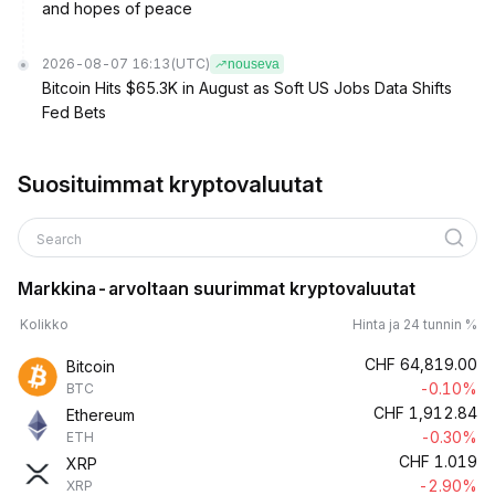
and hopes of peace
2026-08-07 16:13
(UTC)
nouseva
Bitcoin Hits $65.3K in August as Soft US Jobs Data Shifts
Fed Bets
Suosituimmat kryptovaluutat
Search
Markkina-arvoltaan suurimmat kryptovaluutat
Kolikko
Hinta ja 24 tunnin %
CHF
64,819.00
Bitcoin
-0.10%
BTC
CHF
1,912.84
Ethereum
-0.30%
ETH
CHF
1.019
XRP
-2.90%
XRP