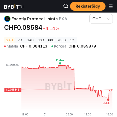
Rekisteröidy
Kryptohinnat
Exactly Protocol-hinta EXA
Exactly Protocol-hinta
EXA
CHF
CHF0.08584
-4.14%
24H
7D
14D
30D
60D
200D
1Y
Matala
CHF
0.084113
Korkea
CHF
0.089879