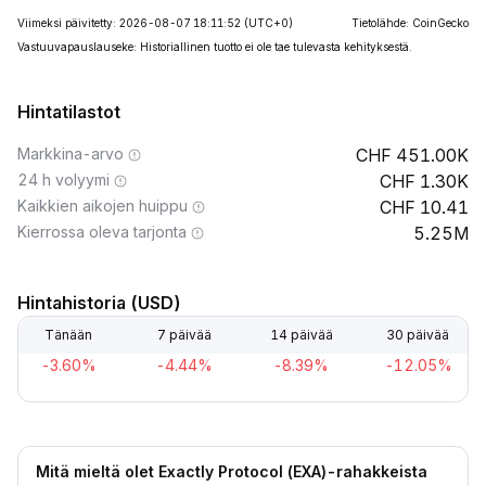
Viimeksi päivitetty: 2026-08-07 18:11:52
(UTC+0)
Tietolähde: CoinGecko
Vastuuvapauslauseke: Historiallinen tuotto ei ole tae tulevasta kehityksestä.
Hintatilastot
Markkina-arvo
451.00K
24 h volyymi
1.30K
Kaikkien aikojen huippu
10.41
Kierrossa oleva tarjonta
5.25M
Hintahistoria (USD)
Tänään
7 päivää
14 päivää
30 päivää
-3.60%
-4.44%
-8.39%
-12.05%
Mitä mieltä olet Exactly Protocol (EXA)-rahakkeista