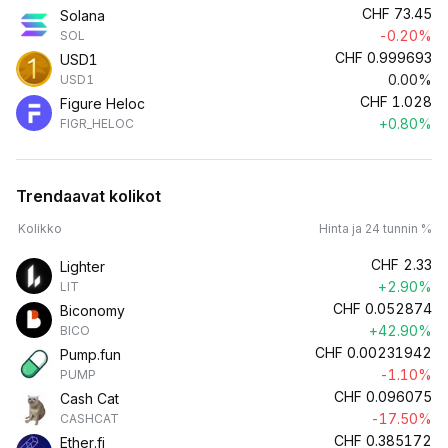
CHF
73.45
Solana
-0.20%
SOL
CHF
0.999693
USD1
0.00%
USD1
CHF
1.028
Figure Heloc
+0.80%
FIGR_HELOC
Trendaavat kolikot
Kolikko
Hinta ja 24 tunnin %
CHF
2.33
Lighter
+2.90%
LIT
CHF
0.052874
Biconomy
+42.90%
BICO
CHF
0.00231942
Pump.fun
-1.10%
PUMP
CHF
0.096075
Cash Cat
-17.50%
CASHCAT
CHF
0.385172
Ether.fi