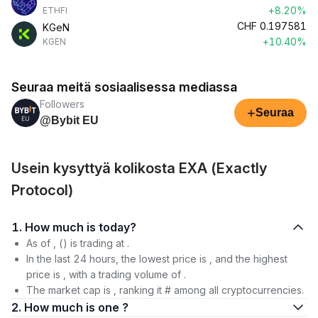
+8.20%
ETHFI
CHF
0.197581
KGeN
+10.40%
KGEN
Seuraa meitä sosiaalisessa mediassa
Followers
+
Seuraa
@Bybit EU
Usein kysyttyä kolikosta EXA (Exactly
Protocol)
1. How much is today?
As of , () is trading at .
In the last 24 hours, the lowest price is , and the highest
price is , with a trading volume of .
The market cap is , ranking it # among all cryptocurrencies.
2. How much is one ?