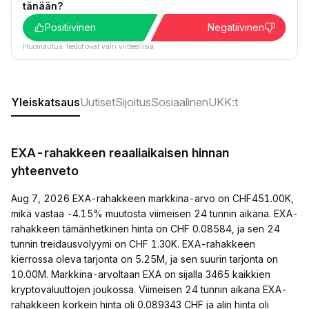
tänään?
Positiivinen
Negatiivinen
Huomautus: tiedot ovat vain viitteellisiä.
Yleiskatsaus
Uutiset
Sijoitus
Sosiaalinen
UKK:t
EXA-rahakkeen reaaliaikaisen hinnan
yhteenveto
Aug 7, 2026 EXA-rahakkeen markkina-arvo on CHF451.00K,
mikä vastaa -4.15% muutosta viimeisen 24 tunnin aikana. EXA-
rahakkeen tämänhetkinen hinta on CHF 0.08584, ja sen 24
tunnin treidausvolyymi on CHF 1.30K. EXA-rahakkeen
kierrossa oleva tarjonta on 5.25M, ja sen suurin tarjonta on
10.00M. Markkina-arvoltaan EXA on sijalla 3465 kaikkien
kryptovaluuttojen joukossa. Viimeisen 24 tunnin aikana EXA-
rahakkeen korkein hinta oli 0.089343 CHF ja alin hinta oli