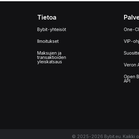
Tietoa
Palve
Bybit-yhteisöt
One-Cl
Ilmoitukset
VIP-oh
Maksujen ja
Suositt
transaktioiden
yleiskatsaus
Veron 
Open B
API
© 2025-2026 Bybit.eu. Kaikki o