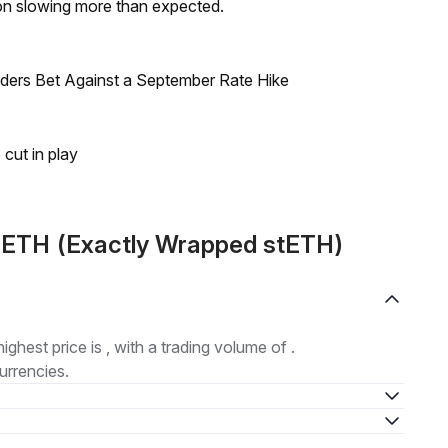
on slowing more than expected.
raders Bet Against a September Rate Hike
 cut in play
TETH (Exactly Wrapped stETH)
highest price is , with a trading volume of .
urrencies.