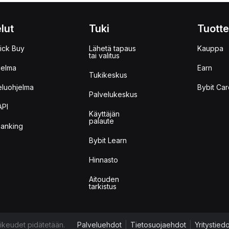
lut
Tuki
Tuotte
ick Buy
Lähetä tapaus
Kauppa
tai valitus
jelma
Earn
Tukikeskus
eluohjelma
Bybit Car
Palvelukeskus
API
Käyttäjän
palaute
anking
Bybit Learn
Hinnasto
Aitouden
tarkistus
ikeudet pidätetään.
Palveluehdot
|
Tietosuojaehdot
|
Yritystied