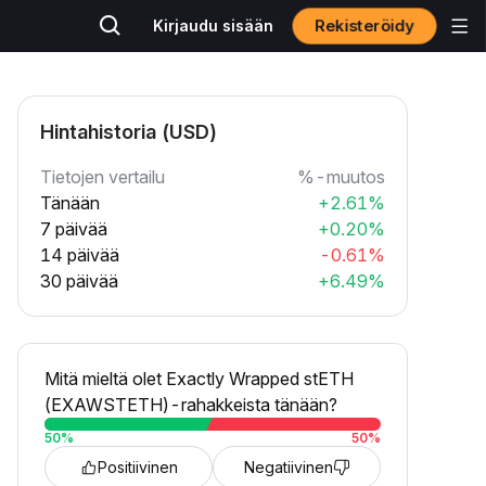
Rekisteröidy
Kirjaudu sisään
Hintahistoria (USD)
Tietojen vertailu
%-muutos
Tänään
+2.61%
7 päivää
+0.20%
14 päivää
-0.61%
30 päivää
+6.49%
Mitä mieltä olet Exactly Wrapped stETH
(EXAWSTETH)-rahakkeista tänään?
50
%
50
%
Positiivinen
Negatiivinen