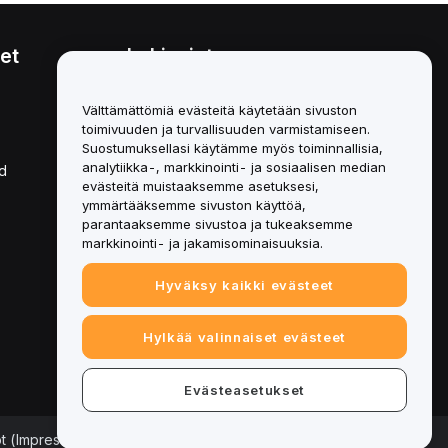
et
Lakiasiat
Eturistiriitapolitiikka
Välttämättömiä evästeitä käytetään sivuston
toimivuuden ja turvallisuuden varmistamiseen.
Yhteenveto säilytys- ja
hallinnointikäytännöstä
Suostumuksellasi käytämme myös toiminnallisia,
analytiikka-, markkinointi- ja sosiaalisen median
d
ESG-tiedot
evästeitä muistaaksemme asetuksesi,
ymmärtääksemme sivuston käyttöä,
Crypto-Asset White Papers
parantaaksemme sivustoa ja tukeaksemme
markkinointi- ja jakamisominaisuuksia.
Hyväksy kaikki evästeet
Hylkää valinnaiset evästeet
Evästeasetukset
ot (Impressum)
|
Evästeasetukset