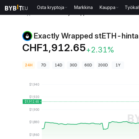
Osta kryptoja
Markkina
Kauppa
Työkal
Kryptohinnat
Exactly Wrapped stETH-hinta EXAWS
Exactly Wrapped stETH-hinta
CHF1,912.65
+2.31%
24H
7D
14D
30D
60D
200D
1Y