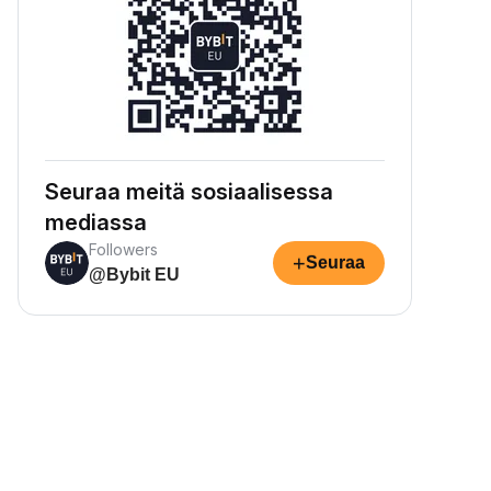
Seuraa meitä sosiaalisessa
mediassa
Followers
+
Seuraa
@Bybit EU