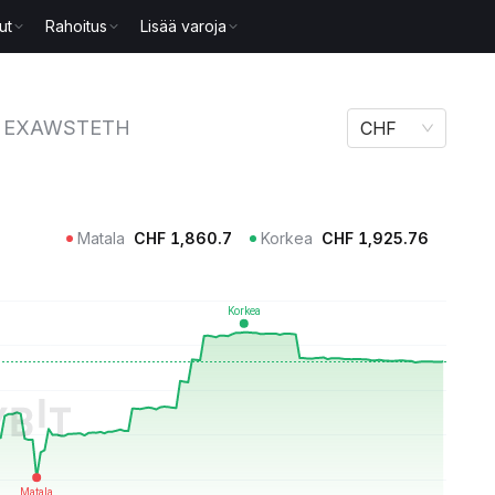
ut
Rahoitus
Lisää varoja
TETH
EXAWSTETH
CHF
Matala
CHF
1,860.7
Korkea
CHF
1,925.76