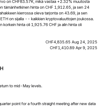
vo on CHF83.57K, mikä vastaa +2.32% muutosta
 tämänhetkinen hinta on CHF 1,912.65, ja sen 24
kkeen kierrossa oleva tarjonta on 43.69, ja sen
H on sijalla -- kaikkien kryptovaluuttojen joukossa.
rkein hinta oli 1,925.76 CHF ja alin hinta oli
CHF4,835.65 Aug 24, 2025
CHF1,410.89 Apr 9, 2025
TH
eturn to mid-May levels.
 quarter point for a fourth straight meeting after new data