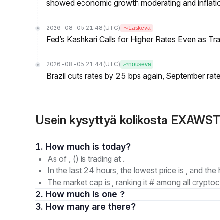
showed economic growth moderating and inflati
2026-08-05 21:48
(UTC)
Laskeva
Fed’s Kashkari Calls for Higher Rates Even as T
2026-08-05 21:44
(UTC)
nouseva
Brazil cuts rates by 25 bps again, September rate
Usein kysyttyä kolikosta EXAWS
1. How much is today?
As of , () is trading at .
In the last 24 hours, the lowest price is , and the 
The market cap is , ranking it # among all cryptoc
2. How much is one ?
3. How many are there?