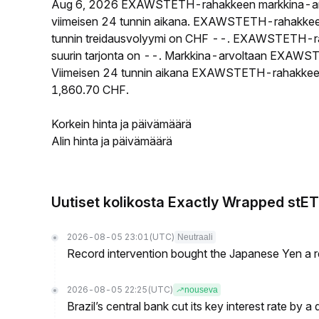
Aug 6, 2026 EXAWSTETH-rahakkeen markkina-ar
viimeisen 24 tunnin aikana. EXAWSTETH-rahakkeen
tunnin treidausvolyymi on CHF --. EXAWSTETH-raha
suurin tarjonta on --. Markkina-arvoltaan EXAWSTET
Viimeisen 24 tunnin aikana EXAWSTETH-rahakkeen ko
1,860.70 CHF.
Korkein hinta ja päivämäärä
Alin hinta ja päivämäärä
Uutiset kolikosta Exactly Wrapped stE
2026-08-05 23:01
(UTC)
Neutraali
Record intervention bought the Japanese Yen a r
2026-08-05 22:25
(UTC)
nouseva
Brazil’s central bank cut its key interest rate by a