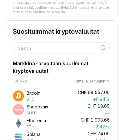
Huomautus: Tämä kysely heijastaa vain käyttäjien mielipiteitä
eikä se ole taloudellinen neuvo. Bybit EU ei tue sitä, eikä sen ole
tarkoitus osoittaa tulevaa kehitystä.
Suosituimmat kryptovaluutat
Search
Markkina-arvoltaan suurimmat
kryptovaluutat
Kolikko
Hinta ja 24 tunnin %
CHF
64,557.00
Bitcoin
+0.94%
BTC
CHF
10.65
Sheboshis
--
SHEB
CHF
1,908.66
Ethereum
+2.42%
ETH
CHF
74.00
Solana