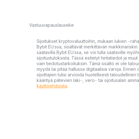
Vastuuvapauslauseke
Sijoitukset kryptovaluuttoihin, mukaan lukien -rah
Bybit EU:ssa, sisältävät merkittävän markkinariskin. 
saatavilla Bybit EU:ssa, se voi tulla saataville my
sijoitustuloksista. Tässä esitetyt hintatiedot ja muut 
vain tiedotustarkoituksiin. Tämä sisältö ei ole talou
myydä tai pitää hallussa digitaalisia varoja. Ennen di
sijoittajien tulisi arvioida huolellisesti taloudellin
kääntyä pätevien laki-, vero- tai sijoitusalan ammat
käyttöehdoista
.