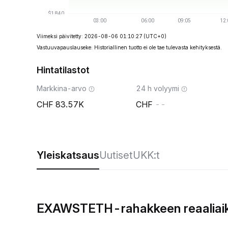
Viimeksi päivitetty: 2026-08-06 01:10:27
(UTC+0)
Vastuuvapauslauseke: Historiallinen tuotto ei ole tae tulevasta kehityksestä.
Hintatilastot
Markkina-arvo
24 h volyymi
83.57K
--
Yleiskatsaus
Uutiset
UKK:t
EXAWSTETH-rahakkeen reaaliaik