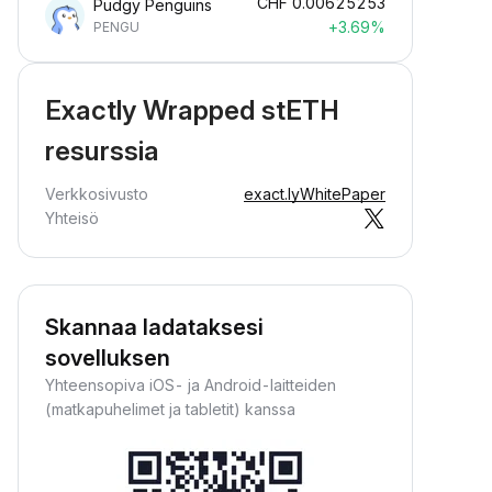
CHF
0.00625253
Pudgy Penguins
+3.69%
PENGU
Exactly Wrapped stETH
resurssia
Verkkosivusto
exact.ly
WhitePaper
Yhteisö
Skannaa ladataksesi
sovelluksen
Yhteensopiva iOS- ja Android-laitteiden
(matkapuhelimet ja tabletit) kanssa