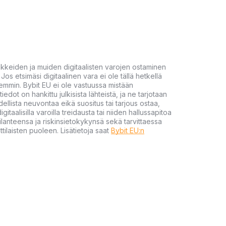
akkeiden ja muiden digitaalisten varojen ostaminen
Jos etsimäsi digitaalinen vara ei ole tällä hetkellä
öhemmin. Bybit EU ei ole vastuussa mistään
tiedot on hankittu julkisista lähteistä, ja ne tarjotaan
dellista neuvontaa eikä suositus tai tarjous ostaa,
gitaalisilla varoilla treidausta tai niiden hallussapitoa
en tilanteensa ja riskinsietokykynsä sekä tarvittaessa
tilaisten puoleen. Lisätietoja saat
Bybit EU:n