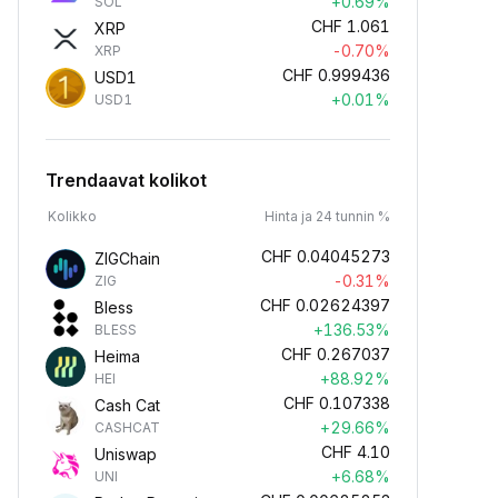
+0.69%
SOL
CHF
1.061
XRP
-0.70%
XRP
CHF
0.999436
USD1
+0.01%
USD1
Trendaavat kolikot
Kolikko
Hinta ja 24 tunnin %
CHF
0.04045273
ZIGChain
-0.31%
ZIG
CHF
0.02624397
Bless
+136.53%
BLESS
CHF
0.267037
Heima
+88.92%
HEI
CHF
0.107338
Cash Cat
+29.66%
CASHCAT
CHF
4.10
Uniswap
+6.68%
UNI