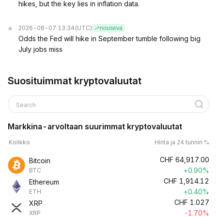
hikes, but the key lies in inflation data.
2026-08-07 13:34
(UTC)
nouseva
Odds the Fed will hike in September tumble following big
July jobs miss
Suosituimmat kryptovaluutat
Search
Markkina-arvoltaan suurimmat kryptovaluutat
Kolikko
Hinta ja 24 tunnin %
CHF
64,917.00
Bitcoin
+0.90%
BTC
CHF
1,914.12
Ethereum
+0.40%
ETH
CHF
1.027
XRP
-1.70%
XRP