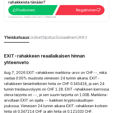
rahakkeista tänään?
Positiivinen
Negatiivinen
Huomautus: tiedot ovat vain viitteellisiä.
Yleiskatsaus
Uutiset
Sijoitus
Sosiaalinen
UKK:t
EXIT-rahakkeen reaaliaikaisen hinnan
yhteenveto
Aug 7, 2026 EXIT-rahakkeen markkina-arvo on CHF--, mikä
vastaa 0.00% muutosta viimeisen 24 tunnin aikana. EXIT-
rahakkeen tämänhetkinen hinta on CHF 0.345418, ja sen 24
tunnin treidausvolyymi on CHF 1.28. EXIT-rahakkeen kierrossa
oleva tarjonta on --, ja sen suurin tarjonta on 1.00B. Markkina-
arvoltaan EXIT on sijalla -- kaikkien kryptovaluuttojen
joukossa. Viimeisen 24 tunnin aikana EXIT-rahakkeen korkein
hinta oli 0.347214 CHF ja alin hinta oli 0.121033 CHF.