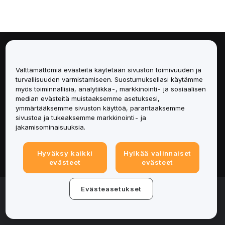
Tietoa
Välttämättömiä evästeitä käytetään sivuston toimivuuden ja
Palvelut
turvallisuuden varmistamiseen. Suostumuksellasi käytämme
myös toiminnallisia, analytiikka-, markkinointi- ja sosiaalisen
median evästeitä muistaaksemme asetuksesi,
Tuki
ymmärtääksemme sivuston käyttöä, parantaaksemme
sivustoa ja tukeaksemme markkinointi- ja
Tuotteet
jakamisominaisuuksia.
Lakiasiat
Hyväksy kaikki
Hylkää valinnaiset
evästeet
evästeet
© 2025-2026 Bybit.eu. All rights reserved.
Evästeasetukset
Palveluehdot
|
Tietosuojaehdot
|
Yritystiedot
(Impressum)
|
Evästeasetukset