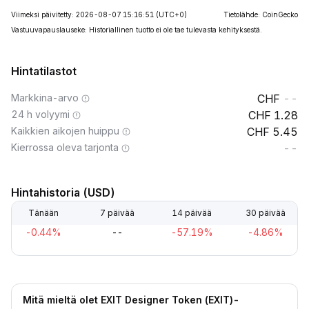
Viimeksi päivitetty: 2026-08-07 15:16:51
(UTC+0)
Tietolähde: CoinGecko
Vastuuvapauslauseke: Historiallinen tuotto ei ole tae tulevasta kehityksestä.
Hintatilastot
Markkina-arvo
--
24 h volyymi
1.28
Kaikkien aikojen huippu
5.45
Kierrossa oleva tarjonta
--
Hintahistoria (USD)
Tänään
7 päivää
14 päivää
30 päivää
-0.44%
--
-57.19%
-4.86%
Mitä mieltä olet EXIT Designer Token (EXIT)-