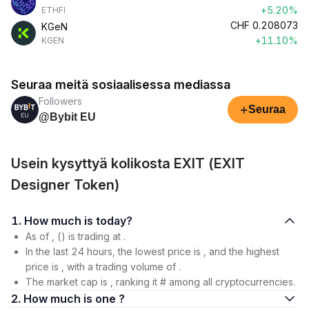
+5.20%
ETHFI
CHF
0.208073
KGeN
+11.10%
KGEN
Seuraa meitä sosiaalisessa mediassa
Followers
+
Seuraa
@Bybit EU
Usein kysyttyä kolikosta EXIT (EXIT
Designer Token)
1. How much is today?
As of , () is trading at .
In the last 24 hours, the lowest price is , and the highest
price is , with a trading volume of .
The market cap is , ranking it # among all cryptocurrencies.
2. How much is one ?