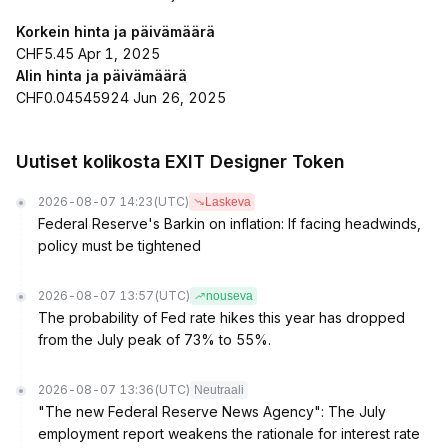
Korkein hinta ja päivämäärä
CHF5.45 Apr 1, 2025
Alin hinta ja päivämäärä
CHF0.04545924 Jun 26, 2025
Uutiset kolikosta EXIT Designer Token
2026-08-07 14:23
(UTC)
Laskeva
Federal Reserve's Barkin on inflation: If facing headwinds,
policy must be tightened
2026-08-07 13:57
(UTC)
nouseva
The probability of Fed rate hikes this year has dropped
from the July peak of 73% to 55%.
2026-08-07 13:36
(UTC)
Neutraali
"The new Federal Reserve News Agency": The July
employment report weakens the rationale for interest rate