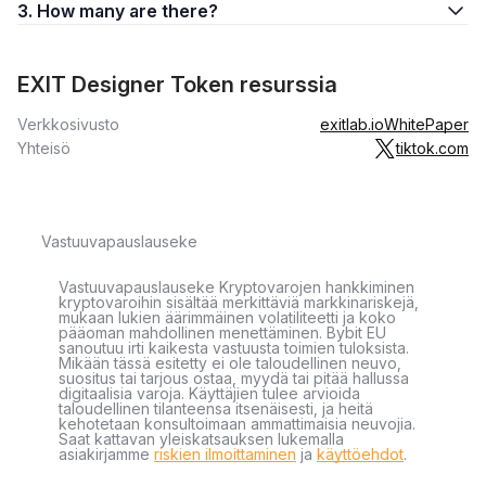
3. How many are there?
EXIT Designer Token resurssia
Verkkosivusto
exitlab.io
WhitePaper
Yhteisö
tiktok.com
Vastuuvapauslauseke
Vastuuvapauslauseke Kryptovarojen hankkiminen
kryptovaroihin sisältää merkittäviä markkinariskejä,
mukaan lukien äärimmäinen volatiliteetti ja koko
pääoman mahdollinen menettäminen. Bybit EU
sanoutuu irti kaikesta vastuusta toimien tuloksista.
Mikään tässä esitetty ei ole taloudellinen neuvo,
suositus tai tarjous ostaa, myydä tai pitää hallussa
digitaalisia varoja. Käyttäjien tulee arvioida
taloudellinen tilanteensa itsenäisesti, ja heitä
kehotetaan konsultoimaan ammattimaisia neuvojia.
Saat kattavan yleiskatsauksen lukemalla
asiakirjamme
riskien ilmoittaminen
ja
käyttöehdot
.