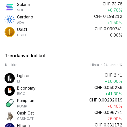
CHF
73.76
Solana
+0.70%
SOL
CHF
0.198212
Cardano
+1.50%
ADA
CHF
0.999741
USD1
0.00%
USD1
Trendaavat kolikot
Kolikko
Hinta ja 24 tunnin %
CHF
2.41
Lighter
+10.00%
LIT
CHF
0.050289
Biconomy
+41.30%
BICO
CHF
0.00232019
Pump.fun
-0.40%
PUMP
CHF
0.096721
Cash Cat
-26.00%
CASHCAT
CHF
0.381172
Ether.fi