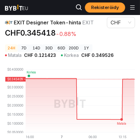
Rekisteröidy
Kryptohinnat
EXIT Designer Token-hinta EXIT
EXIT Designer Token-hinta
EXIT
CHF
CHF0.345418
-0.88%
24H
7D
14D
30D
60D
200D
1Y
Matala
CHF
0.121423
Korkea
CHF
0.349526