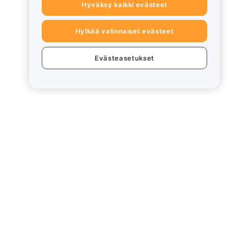
Hyväksy kaikki evästeet
Hylkää valinnaiset evästeet
Evästeasetukset
eet
Lakiasiat
Eturistiriitapolitiikka
Yhteenveto säilytys- ja
hallinnointikäytännöstä
rd
ESG-tiedot