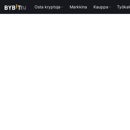
Osta kryptoja
Markkina
Kauppa
Työkal