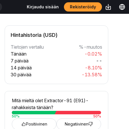
Rekisteröidy
Kirjaudu sisään
Hintahistoria (USD)
Tietojen vertailu
%-muutos
Tänään
-0.02%
7 päivää
--
14 päivää
-8.10%
30 päivää
-13.58%
Mitä mieltä olet Extractor-91 (E91)-
rahakkeista tänään?
50
%
50
%
Positiivinen
Negatiivinen