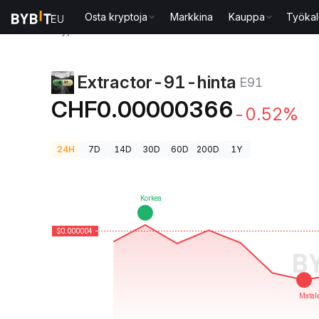
Osta kryptoja
Markkina
Kauppa
Työkal
Kryptohinnat
Extractor-91-hinta E91
Extractor-91-hinta
E91
CHF0.00000366
-0.52%
24H
7D
14D
30D
60D
200D
1Y