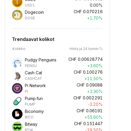
0.00%
USD1
CHF
0.070216
Dogecoin
+1.70%
DOGE
Trendaavat kolikot
Kolikko
Hinta ja 24 tunnin %
CHF
0.00628774
Pudgy Penguins
+3.60%
PENGU
CHF
0.100276
Cash Cat
+11.50%
CASHCAT
CHF
0.09088
Pi Network
+2.30%
PI
CHF
0.002291
Pump.fun
-3.20%
PUMP
CHF
0.06191
Biconomy
+55.60%
BICO
CHF
0.151447
Bitway
-19.50%
BTW