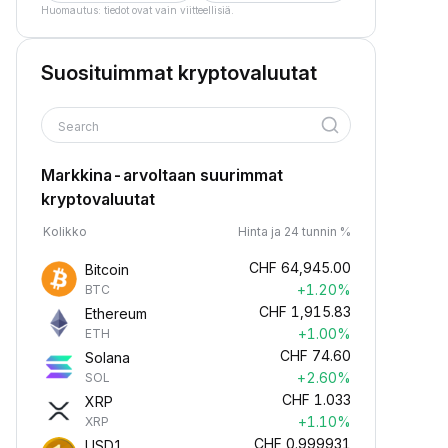
Huomautus: tiedot ovat vain viitteellisiä.
Suosituimmat kryptovaluutat
Search
Markkina-arvoltaan suurimmat
kryptovaluutat
Kolikko
Hinta ja 24 tunnin %
CHF
64,945.00
Bitcoin
+1.20%
BTC
CHF
1,915.83
Ethereum
+1.00%
ETH
CHF
74.60
Solana
+2.60%
SOL
CHF
1.033
XRP
+1.10%
XRP
CHF
0.999931
USD1