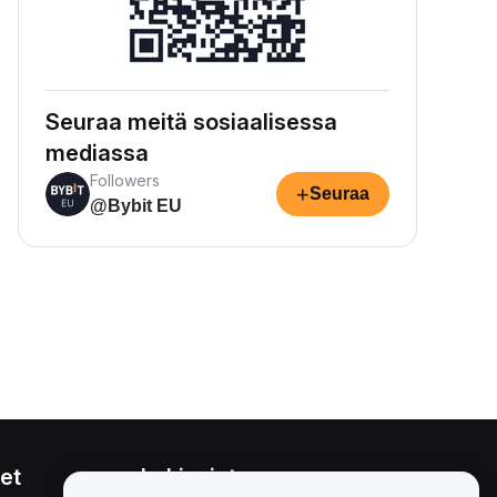
Seuraa meitä sosiaalisessa
mediassa
Followers
+
Seuraa
@Bybit EU
et
Lakiasiat