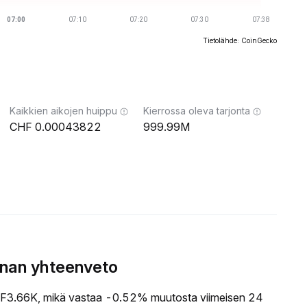
Tietolähde: CoinGecko
Kaikkien aikojen huippu
Kierrossa oleva tarjonta
0.00043822
999.99M
nnan yhteenveto
3.66K, mikä vastaa -0.52% muutosta viimeisen 24