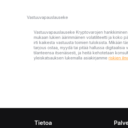
Vastuuvapauslauseke
Vastuuvapauslauseke Kryptovarojen hankkiminen kr
mukaan lukien äärimmäinen volatiliteetti ja koko
irti kaikesta vastuusta toimien tuloksista. Mikään tä
tarjous ostaa, myydä tai pitää hallussa digitaalisia 
tilanteensa itsenäisesti, ja heitä kehotetaan kons
yleiskatsauksen lukemalla asiakirjamme
riskien il
Tietoa
Palve