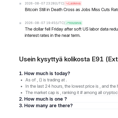
2026-08-07 23:28
(UTC)
Laskeva
Bitcoin Still in Death Cross as Jobs Miss Cuts R
2026-08-07 19:45
(UTC)
nouseva
The dollar fell Friday after soft US labor data re
interest rates in the near term.
Usein kysyttyä kolikosta E91 (Ex
1. How much is today?
As of , () is trading at .
In the last 24 hours, the lowest price is , and the 
The market cap is , ranking it # among all cryptoc
2. How much is one ?
3. How many are there?