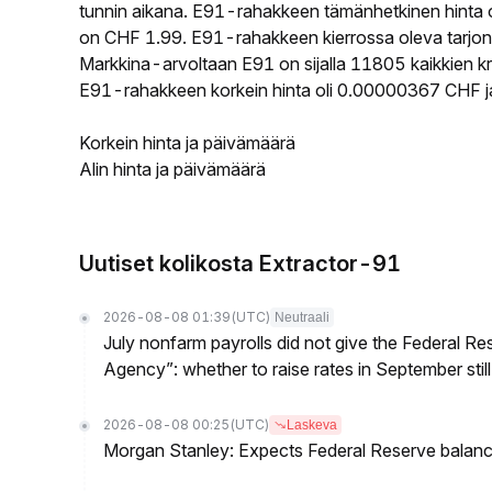
tunnin aikana. E91-rahakkeen tämänhetkinen hinta 
on CHF 1.99. E91-rahakkeen kierrossa oleva tarjont
Markkina-arvoltaan E91 on sijalla 11805 kaikkien kr
E91-rahakkeen korkein hinta oli 0.00000367 CHF ja
Korkein hinta ja päivämäärä
Alin hinta ja päivämäärä
Uutiset kolikosta Extractor-91
2026-08-08 01:39
(UTC)
Neutraali
July nonfarm payrolls did not give the Federal 
Agency”: whether to raise rates in September still
2026-08-08 00:25
(UTC)
Laskeva
Morgan Stanley: Expects Federal Reserve balance 