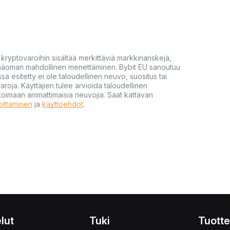
yptovaroihin sisältää merkittäviä markkinariskejä,
 pääoman mahdollinen menettäminen. Bybit EU sanoutuu
ssä esitetty ei ole taloudellinen neuvo, suositus tai
varoja. Käyttäjien tulee arvioida taloudellinen
ultoimaan ammattimaisia neuvojia. Saat kattavan
moittaminen
ja
käyttöehdot
.
lut
Tuki
Tuotte