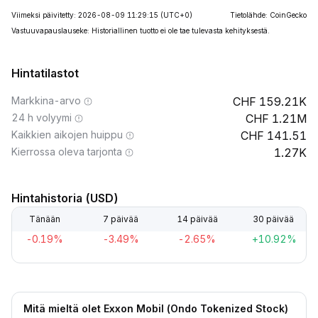
Viimeksi päivitetty: 2026-08-09 11:29:15
(UTC+0)
Tietolähde: CoinGecko
Vastuuvapauslauseke: Historiallinen tuotto ei ole tae tulevasta kehityksestä.
Hintatilastot
Markkina-arvo
159.21K
24 h volyymi
1.21M
Kaikkien aikojen huippu
141.51
Kierrossa oleva tarjonta
1.27K
Hintahistoria (USD)
Tänään
7 päivää
14 päivää
30 päivää
-0.19%
-3.49%
-2.65%
+10.92%
Mitä mieltä olet Exxon Mobil (Ondo Tokenized Stock)