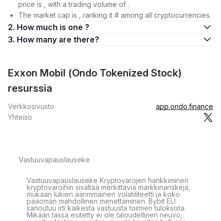
price is , with a trading volume of .
The market cap is , ranking it # among all cryptocurrencies.
2. How much is one ?
3. How many are there?
Exxon Mobil (Ondo Tokenized Stock)
resurssia
Verkkosivusto
app.ondo.finance
Yhteisö
Vastuuvapauslauseke
Vastuuvapauslauseke Kryptovarojen hankkiminen
kryptovaroihin sisältää merkittäviä markkinariskejä,
mukaan lukien äärimmäinen volatiliteetti ja koko
pääoman mahdollinen menettäminen. Bybit EU
sanoutuu irti kaikesta vastuusta toimien tuloksista.
Mikään tässä esitetty ei ole taloudellinen neuvo,