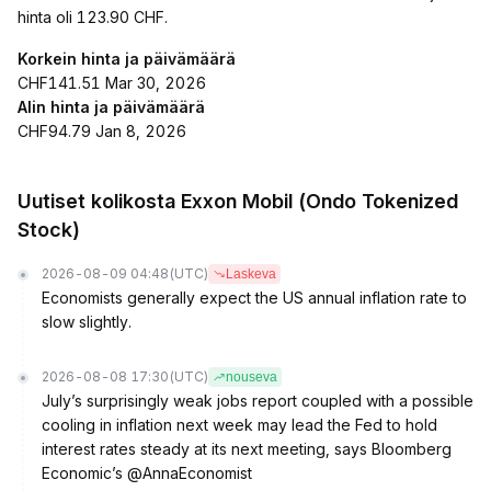
hinta oli 123.90 CHF.
Korkein hinta ja päivämäärä
CHF141.51 Mar 30, 2026
Alin hinta ja päivämäärä
CHF94.79 Jan 8, 2026
Uutiset kolikosta Exxon Mobil (Ondo Tokenized
Stock)
2026-08-09 04:48
(UTC)
Laskeva
Economists generally expect the US annual inflation rate to
slow slightly.
2026-08-08 17:30
(UTC)
nouseva
July’s surprisingly weak jobs report coupled with a possible
cooling in inflation next week may lead the Fed to hold
interest rates steady at its next meeting, says Bloomberg
Economic’s @AnnaEconomist