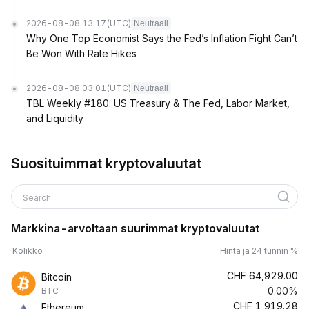
2026-08-08 13:17
(UTC)
Neutraali
Why One Top Economist Says the Fed’s Inflation Fight Can’t
Be Won With Rate Hikes
2026-08-08 03:01
(UTC)
Neutraali
TBL Weekly #180: US Treasury & The Fed, Labor Market,
and Liquidity
Suosituimmat kryptovaluutat
Search
Markkina-arvoltaan suurimmat kryptovaluutat
Kolikko
Hinta ja 24 tunnin %
CHF
64,929.00
Bitcoin
0.00%
BTC
CHF
1,919.28
Ethereum