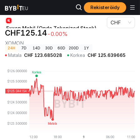
Rekisteröidy
Kryptohinnat
Exxon Mobil (Ondo Tokenized Stock)-hinta XOMON
CHF
Exxon Mobil (Ondo Tokenized Stock)-
CHF125.14
-0.00%
hinta
XOMON
24H
7D
14D
30D
60D
200D
1Y
Matala
CHF
123.685028
Korkea
CHF
125.639665