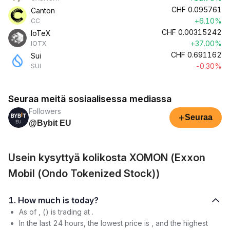
CHF
0.095761
Canton
+6.10%
CC
CHF
0.00315242
IoTeX
+37.00%
IOTX
CHF
0.691162
Sui
-0.30%
SUI
Seuraa meitä sosiaalisessa mediassa
Followers
+
Seuraa
@Bybit EU
Usein kysyttyä kolikosta XOMON (Exxon
Mobil (Ondo Tokenized Stock))
1. How much is today?
As of , () is trading at .
In the last 24 hours, the lowest price is , and the highest