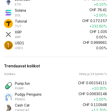
+0.10%
ETH
CHF
76.41
Solana
+2.00%
SOL
CHF
0.172257
Tutorial
+231.60%
TUT
CHF
1.035
XRP
0.00%
XRP
CHF
0.999661
USD1
0.00%
USD1
Trendaavat kolikot
Kolikko
Hinta ja 24 tunnin %
CHF
0.00254111
Pump.fun
+10.30%
PUMP
CHF
0.00630148
Pudgy Penguins
+2.00%
PENGU
CHF
0.110948
Cash Cat
+12.70%
CASHCAT