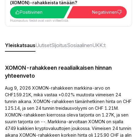
(XOMON)-rahakkeista tänään?
Positiivinen
Negatiivinen
Huomautus: tiedot ovat vain viitteellisiä.
Yleiskatsaus
Uutiset
Sijoitus
Sosiaalinen
UKK:t
XOMON-rahakkeen reaaliaikaisen hinnan
yhteenveto
Aug 9, 2026 XOMON-rahakkeen markkina-arvo on
CHF159.21K, mikä vastaa +0.02% muutosta viimeisen 24
tunnin aikana. XOMON-rahakkeen tämänhetkinen hinta on CHF
125.14, ja sen 24 tunnin treidausvolyymi on CHF 1.21M.
XOMON-rahakkeen kierrossa oleva tarjonta on 1.27K, ja sen
suurin tarjonta on --. Markkina-arvoltaan XOMON on sijalla
4749 kaikkien kryptovaluuttojen joukossa. Viimeisen 24 tunnin
aikana XOMON-rahakkeen korkein hinta oli 125.90 CHF ja alin