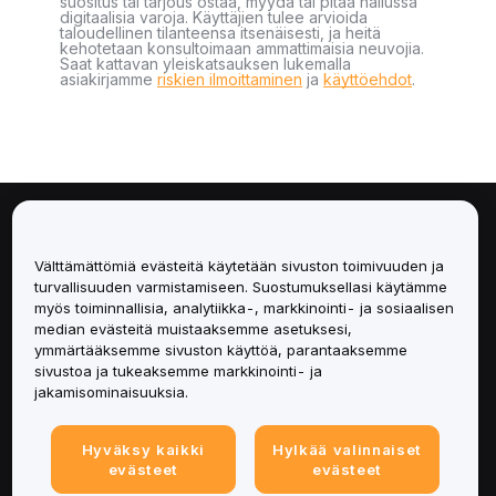
suositus tai tarjous ostaa, myydä tai pitää hallussa
digitaalisia varoja. Käyttäjien tulee arvioida
taloudellinen tilanteensa itsenäisesti, ja heitä
kehotetaan konsultoimaan ammattimaisia neuvojia.
Saat kattavan yleiskatsauksen lukemalla
asiakirjamme
riskien ilmoittaminen
ja
käyttöehdot
.
Tietoa
Välttämättömiä evästeitä käytetään sivuston toimivuuden ja
Palvelut
turvallisuuden varmistamiseen. Suostumuksellasi käytämme
myös toiminnallisia, analytiikka-, markkinointi- ja sosiaalisen
median evästeitä muistaaksemme asetuksesi,
Tuki
ymmärtääksemme sivuston käyttöä, parantaaksemme
sivustoa ja tukeaksemme markkinointi- ja
Tuotteet
jakamisominaisuuksia.
Lakiasiat
Hyväksy kaikki
Hylkää valinnaiset
evästeet
evästeet