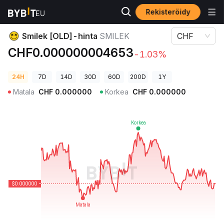
Rekisteröidy
Kryptohinnat
Smilek [OLD]-hinta SMILEK
Smilek [OLD]-hinta
SMILEK
CHF
CHF0.000000004653
-1.03%
24H
7D
14D
30D
60D
200D
1Y
Matala
CHF
0.000000
Korkea
CHF
0.000000