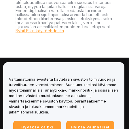
ole taloudellista neuvontaa eikä suositus tai tarjous
ostaa, myydä tai pitää hallussa digitaalisia varoja.
Ennen digitaalisilla varoilla treidausta tai niiden
hallussapitoa sijoittajien tulisi arvioida huolellisesti
taloudellinen tilanteensa ja riskinsietokykynsä sekä
tarvittaessa kääntyä pätevien laki-, vero- tai
sijoitusalan ammattilaisten puoleen. Lisätietoja saat
Bybit EU:n käyttöehdoista
.
Tietoa
Välttämättömiä evästeitä käytetään sivuston toimivuuden ja
Palvelut
turvallisuuden varmistamiseen. Suostumuksellasi käytämme
myös toiminnallisia, analytiikka-, markkinointi- ja sosiaalisen
median evästeitä muistaaksemme asetuksesi,
Tuki
ymmärtääksemme sivuston käyttöä, parantaaksemme
sivustoa ja tukeaksemme markkinointi- ja
Tuotteet
jakamisominaisuuksia.
Lakiasiat
Hyväksy kaikki
Hylkää valinnaiset