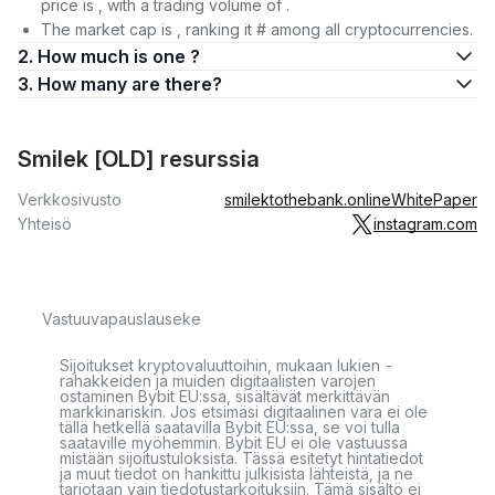
price is , with a trading volume of .
The market cap is , ranking it # among all cryptocurrencies.
2. How much is one ?
3. How many are there?
Smilek [OLD] resurssia
Verkkosivusto
smilektothebank.online
WhitePaper
Yhteisö
instagram.com
Vastuuvapauslauseke
Sijoitukset kryptovaluuttoihin, mukaan lukien -
rahakkeiden ja muiden digitaalisten varojen
ostaminen Bybit EU:ssa, sisältävät merkittävän
markkinariskin. Jos etsimäsi digitaalinen vara ei ole
tällä hetkellä saatavilla Bybit EU:ssa, se voi tulla
saataville myöhemmin. Bybit EU ei ole vastuussa
mistään sijoitustuloksista. Tässä esitetyt hintatiedot
ja muut tiedot on hankittu julkisista lähteistä, ja ne
tarjotaan vain tiedotustarkoituksiin. Tämä sisältö ei