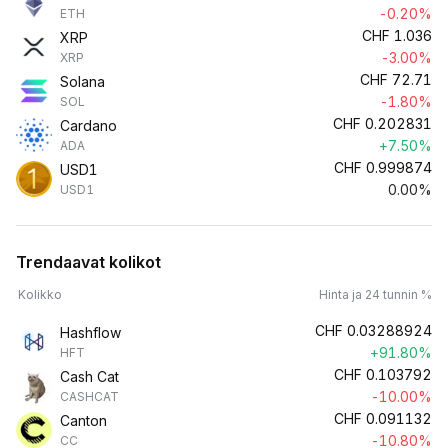
-0.20%
ETH
CHF
1.036
XRP
-3.00%
XRP
CHF
72.71
Solana
-1.80%
SOL
CHF
0.202831
Cardano
+7.50%
ADA
CHF
0.999874
USD1
0.00%
USD1
Trendaavat kolikot
Kolikko
Hinta ja 24 tunnin %
CHF
0.03288924
Hashflow
+91.80%
HFT
CHF
0.103792
Cash Cat
-10.00%
CASHCAT
CHF
0.091132
Canton
-10.80%
CC