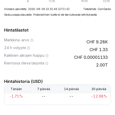
Viimeksi päivitetty: 2026-08-06 22:32:46
(UTC+0)
Tietolähde: CoinGecko
Vastuuvapauslauseke: Historiallinen tuotto ei ole tae tulevasta kehityksestä.
Hintatilastot
Markkina-arvo
9.28K
24 h volyymi
1.33
Kaikkien aikojen huippu
0.00001133
Kierrossa oleva tarjonta
2.00T
Hintahistoria (USD)
Tänään
7 päivää
14 päivää
30 päivää
-1.71%
--
--
-12.68%