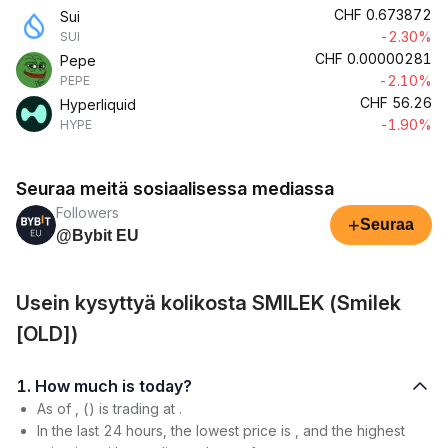
CHF
0.673872
Sui
-2.30%
SUI
CHF
0.00000281
Pepe
-2.10%
PEPE
CHF
56.26
Hyperliquid
-1.90%
HYPE
Seuraa meitä sosiaalisessa mediassa
Followers
+
Seuraa
@Bybit EU
Usein kysyttyä kolikosta SMILEK (Smilek
[OLD])
1. How much is today?
As of , () is trading at .
In the last 24 hours, the lowest price is , and the highest