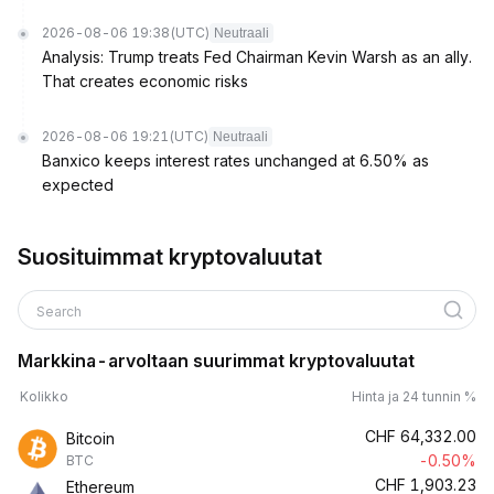
2026-08-06 19:38
(UTC)
Neutraali
Analysis: Trump treats Fed Chairman Kevin Warsh as an ally.
That creates economic risks
2026-08-06 19:21
(UTC)
Neutraali
Banxico keeps interest rates unchanged at 6.50% as
expected
Suosituimmat kryptovaluutat
Search
Markkina-arvoltaan suurimmat kryptovaluutat
Kolikko
Hinta ja 24 tunnin %
CHF
64,332.00
Bitcoin
-0.50%
BTC
CHF
1,903.23
Ethereum