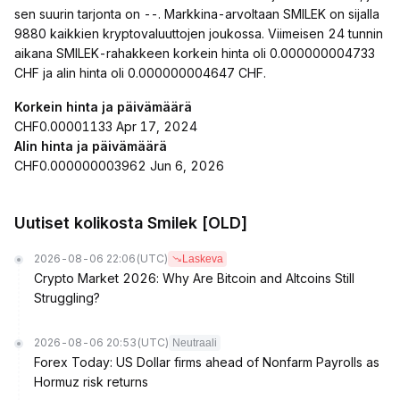
sen suurin tarjonta on --. Markkina-arvoltaan SMILEK on sijalla
9880 kaikkien kryptovaluuttojen joukossa. Viimeisen 24 tunnin
aikana SMILEK-rahakkeen korkein hinta oli 0.000000004733
CHF ja alin hinta oli 0.000000004647 CHF.
Korkein hinta ja päivämäärä
CHF0.00001133 Apr 17, 2024
Alin hinta ja päivämäärä
CHF0.000000003962 Jun 6, 2026
Uutiset kolikosta Smilek [OLD]
2026-08-06 22:06
(UTC)
Laskeva
Crypto Market 2026: Why Are Bitcoin and Altcoins Still
Struggling?
2026-08-06 20:53
(UTC)
Neutraali
Forex Today: US Dollar firms ahead of Nonfarm Payrolls as
Hormuz risk returns