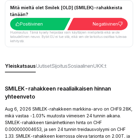
Mitä mieltä olet Smilek [OLD] (SMILEK)-rahakkeista
tänään?
Positiivinen
Negatiivinen
Huomautus: Tämä kysely heijastaa vain käyttäjien mielipiteitä eikä se ole
taloudellinen neuvo. Bybit EU ei tue sitä, eikä sen ole tarkoitus osoittaa tulevaa
kehitystä.
Yleiskatsaus
Uutiset
Sijoitus
Sosiaalinen
UKK:t
SMILEK-rahakkeen reaaliaikaisen hinnan
yhteenveto
Aug 6, 2026 SMILEK-rahakkeen markkina-arvo on CHF9.28K,
mikä vastaa -1.03% muutosta viimeisen 24 tunnin aikana.
SMILEK-rahakkeen tämänhetkinen hinta on CHF
0.000000004653, ja sen 24 tunnin treidausvolyymi on CHF
1.33. SMILEK-rahakkeen kierrossa oleva tarjonta on 2.00T, ja