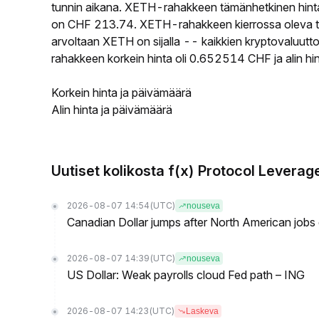
tunnin aikana. XETH-rahakkeen tämänhetkinen hint
on CHF 213.74. XETH-rahakkeen kierrossa oleva tar
arvoltaan XETH on sijalla -- kaikkien kryptovaluut
rahakkeen korkein hinta oli 0.652514 CHF ja alin h
Korkein hinta ja päivämäärä
Alin hinta ja päivämäärä
Uutiset kolikosta f(x) Protocol Levera
2026-08-07 14:54
(UTC)
nouseva
Canadian Dollar jumps after North American jobs 
2026-08-07 14:39
(UTC)
nouseva
US Dollar: Weak payrolls cloud Fed path – ING
2026-08-07 14:23
(UTC)
Laskeva