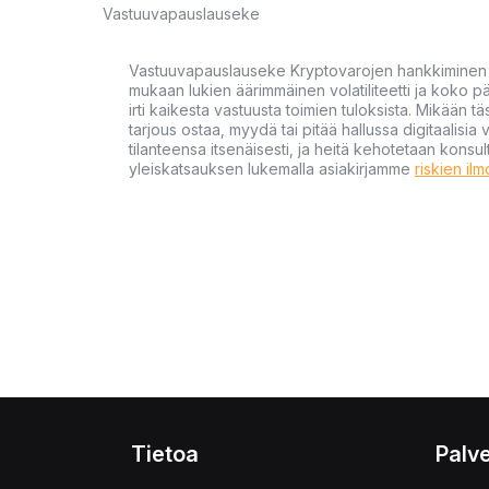
Vastuuvapauslauseke
Vastuuvapauslauseke Kryptovarojen hankkiminen kr
mukaan lukien äärimmäinen volatiliteetti ja koko
irti kaikesta vastuusta toimien tuloksista. Mikään tä
tarjous ostaa, myydä tai pitää hallussa digitaalisia 
tilanteensa itsenäisesti, ja heitä kehotetaan kons
yleiskatsauksen lukemalla asiakirjamme
riskien il
Tietoa
Palve