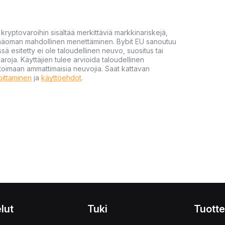
yptovaroihin sisältää merkittäviä markkinariskejä,
 pääoman mahdollinen menettäminen. Bybit EU sanoutuu
ssä esitetty ei ole taloudellinen neuvo, suositus tai
varoja. Käyttäjien tulee arvioida taloudellinen
ultoimaan ammattimaisia neuvojia. Saat kattavan
moittaminen
ja
käyttöehdot
.
lut
Tuki
Tuotte