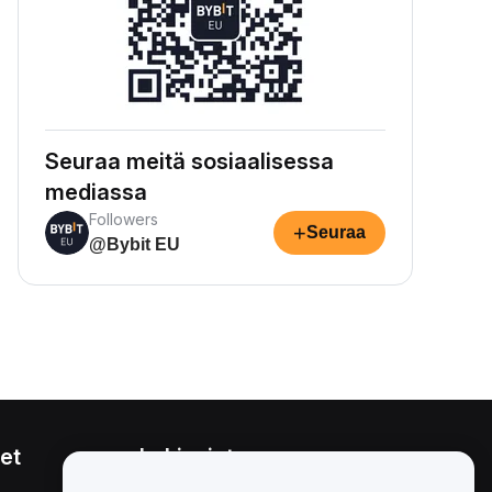
Seuraa meitä sosiaalisessa
mediassa
Followers
+
Seuraa
@Bybit EU
et
Lakiasiat