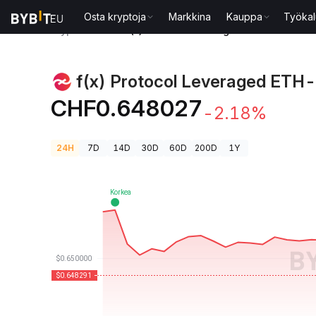
Osta kryptoja
Markkina
Kauppa
Työkal
Kryptohinnat
f(x) Protocol Leveraged ETH-hinta XE
f(x) Protocol Leveraged ETH-
CHF0.648027
-2.18%
24H
7D
14D
30D
60D
200D
1Y