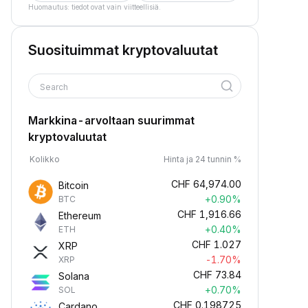
Huomautus: tiedot ovat vain viitteellisiä.
Suosituimmat kryptovaluutat
Search
Markkina-arvoltaan suurimmat
kryptovaluutat
Kolikko
Hinta ja 24 tunnin %
CHF
64,974.00
Bitcoin
+0.90%
BTC
CHF
1,916.66
Ethereum
+0.40%
ETH
CHF
1.027
XRP
-1.70%
XRP
CHF
73.84
Solana
+0.70%
SOL
CHF
0.198725
Cardano