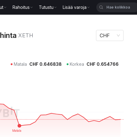
ut
Rahoitus
Tutustu
Lisää varoja
TH
hinta
XETH
CHF
Matala
CHF
0.646838
Korkea
CHF
0.654766