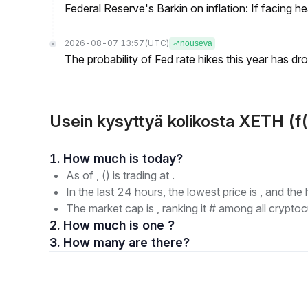
Federal Reserve's Barkin on inflation: If facing 
2026-08-07 13:57
(UTC)
nouseva
The probability of Fed rate hikes this year has 
Usein kysyttyä kolikosta XETH (f
1. How much is today?
As of , () is trading at .
In the last 24 hours, the lowest price is , and the 
The market cap is , ranking it # among all cryptoc
2. How much is one ?
3. How many are there?