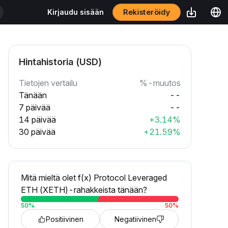
Rekisteröidy
Kirjaudu sisään
Hintahistoria (USD)
Tietojen vertailu
%-muutos
Tänään
--
7 päivää
--
14 päivää
+3.14%
30 päivää
+21.59%
Mitä mieltä olet f(x) Protocol Leveraged
ETH (XETH)-rahakkeista tänään?
50
%
50
%
Positiivinen
Negatiivinen