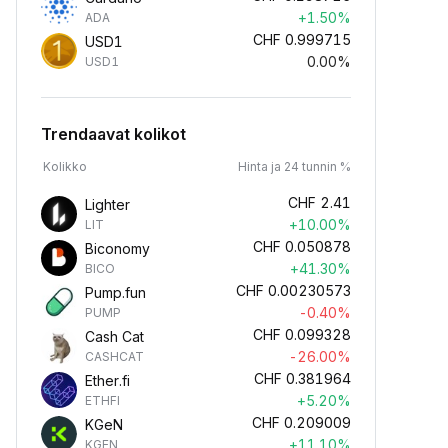
+1.50%
ADA
CHF
0.999715
USD1
0.00%
USD1
Trendaavat kolikot
Kolikko
Hinta ja 24 tunnin %
CHF
2.41
Lighter
+10.00%
LIT
CHF
0.050878
Biconomy
+41.30%
BICO
CHF
0.00230573
Pump.fun
-0.40%
PUMP
CHF
0.099328
Cash Cat
-26.00%
CASHCAT
CHF
0.381964
Ether.fi
+5.20%
ETHFI
CHF
0.209009
KGeN
+11.10%
KGEN