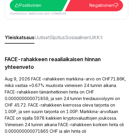
Positiivinen
Negatiivinen
Huomautus: tiedot ovat vain viitteellisiä.
Yleiskatsaus
Uutiset
Sijoitus
Sosiaalinen
UKK:t
FACE-rahakkeen reaaliaikaisen hinnan
yhteenveto
Aug 9, 2026 FACE-rahakkeen markkina-arvo on CHF71.86K,
mikä vastaa +0.67% muutosta viimeisen 24 tunnin aikana.
FACE-rahakkeen tämänhetkinen hinta on CHF
0.000000000071859, ja sen 24 tunnin treidausvolyymi on
CHF 45.72. FACE-rahakkeen kierrossa oleva tarjonta on
1.00P, ja sen suurin tarjonta on 1.00P. Markkina-arvoltaan
FACE on sijalla 5978 kaikkien kryptovaluuttojen joukossa.
Viimeisen 24 tunnin aikana FACE-rahakkeen korkein hinta oli
0.000000000071865 CHF ja alin hinta oli