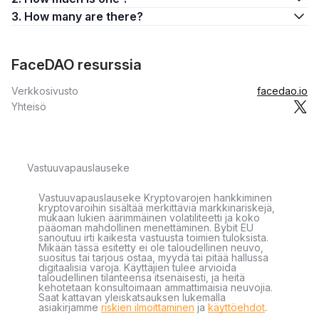
3. How many are there?
FaceDAO resurssia
Verkkosivusto
facedao.io
Yhteisö
Vastuuvapauslauseke
Vastuuvapauslauseke Kryptovarojen hankkiminen
kryptovaroihin sisältää merkittäviä markkinariskejä,
mukaan lukien äärimmäinen volatiliteetti ja koko
pääoman mahdollinen menettäminen. Bybit EU
sanoutuu irti kaikesta vastuusta toimien tuloksista.
Mikään tässä esitetty ei ole taloudellinen neuvo,
suositus tai tarjous ostaa, myydä tai pitää hallussa
digitaalisia varoja. Käyttäjien tulee arvioida
taloudellinen tilanteensa itsenäisesti, ja heitä
kehotetaan konsultoimaan ammattimaisia neuvojia.
Saat kattavan yleiskatsauksen lukemalla
asiakirjamme
riskien ilmoittaminen
ja
käyttöehdot
.