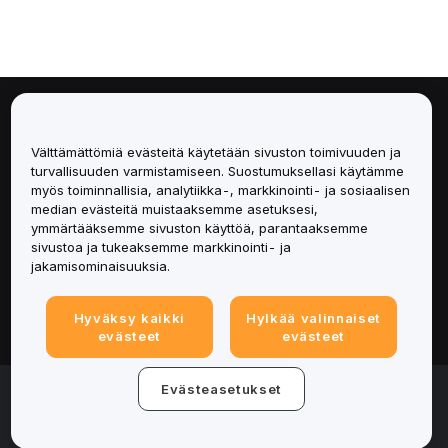
Tietoa
Välttämättömiä evästeitä käytetään sivuston toimivuuden ja
Palvelut
turvallisuuden varmistamiseen. Suostumuksellasi käytämme
myös toiminnallisia, analytiikka-, markkinointi- ja sosiaalisen
median evästeitä muistaaksemme asetuksesi,
Tuki
ymmärtääksemme sivuston käyttöä, parantaaksemme
sivustoa ja tukeaksemme markkinointi- ja
Tuotteet
jakamisominaisuuksia.
Lakiasiat
Hyväksy kaikki
Hylkää valinnaiset
evästeet
evästeet
© 2025-2026 Bybit.eu. All rights reserved.
Evästeasetukset
Palveluehdot
|
Tietosuojaehdot
|
Yritystiedot
(Impressum)
|
Evästeasetukset