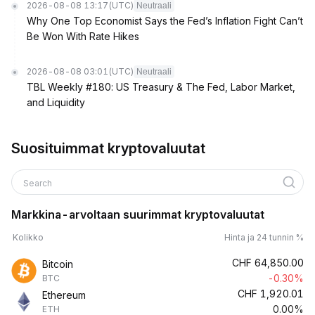
2026-08-08 13:17
(UTC)
Neutraali
Why One Top Economist Says the Fed’s Inflation Fight Can’t
Be Won With Rate Hikes
2026-08-08 03:01
(UTC)
Neutraali
TBL Weekly #180: US Treasury & The Fed, Labor Market,
and Liquidity
Suosituimmat kryptovaluutat
Search
Markkina-arvoltaan suurimmat kryptovaluutat
Kolikko
Hinta ja 24 tunnin %
CHF
64,850.00
Bitcoin
-0.30%
BTC
CHF
1,920.01
Ethereum
0.00%
ETH