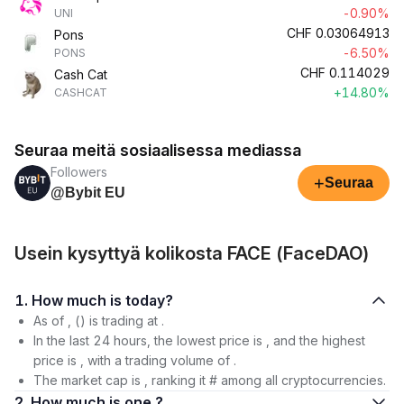
-0.90%
UNI
CHF
0.03064913
Pons
-6.50%
PONS
CHF
0.114029
Cash Cat
+14.80%
CASHCAT
Seuraa meitä sosiaalisessa mediassa
Followers
+
Seuraa
@Bybit EU
Usein kysyttyä kolikosta FACE (FaceDAO)
1. How much is today?
As of , () is trading at .
In the last 24 hours, the lowest price is , and the highest
price is , with a trading volume of .
The market cap is , ranking it # among all cryptocurrencies.
2. How much is one ?