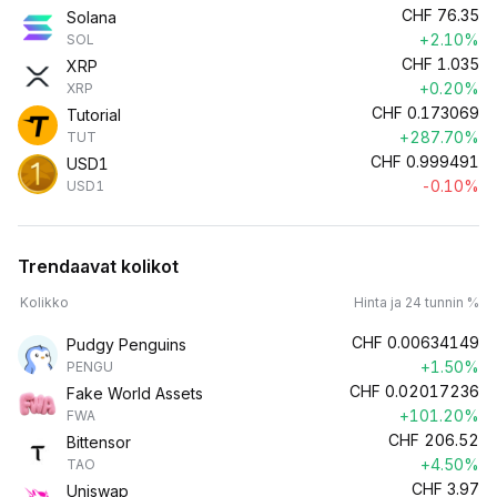
CHF
76.35
Solana
+2.10%
SOL
CHF
1.035
XRP
+0.20%
XRP
CHF
0.173069
Tutorial
+287.70%
TUT
CHF
0.999491
USD1
-0.10%
USD1
Trendaavat kolikot
Kolikko
Hinta ja 24 tunnin %
CHF
0.00634149
Pudgy Penguins
+1.50%
PENGU
CHF
0.02017236
Fake World Assets
+101.20%
FWA
CHF
206.52
Bittensor
+4.50%
TAO
CHF
3.97
Uniswap