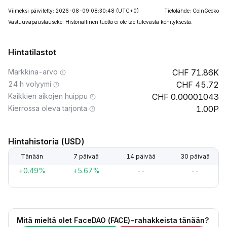
Viimeksi päivitetty: 2026-08-09 08:30:48
(UTC+0)
Tietolähde: CoinGecko
Vastuuvapauslauseke: Historiallinen tuotto ei ole tae tulevasta kehityksestä.
Hintatilastot
Markkina-arvo
71.86K
24 h volyymi
45.72
Kaikkien aikojen huippu
0.00001043
Kierrossa oleva tarjonta
1.00P
Hintahistoria (USD)
Tänään
7 päivää
14 päivää
30 päivää
+0.49%
+5.67%
--
--
Mitä mieltä olet FaceDAO (FACE)-rahakkeista tänään?