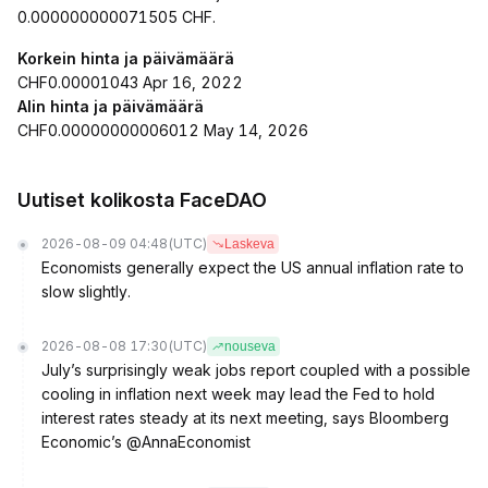
0.000000000071505 CHF.
Korkein hinta ja päivämäärä
CHF0.00001043 Apr 16, 2022
Alin hinta ja päivämäärä
CHF0.00000000006012 May 14, 2026
Uutiset kolikosta FaceDAO
2026-08-09 04:48
(UTC)
Laskeva
Economists generally expect the US annual inflation rate to
slow slightly.
2026-08-08 17:30
(UTC)
nouseva
July’s surprisingly weak jobs report coupled with a possible
cooling in inflation next week may lead the Fed to hold
interest rates steady at its next meeting, says Bloomberg
Economic’s @AnnaEconomist