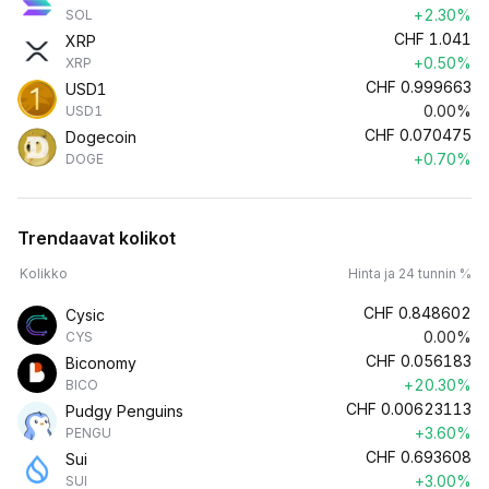
+2.30%
SOL
CHF
1.041
XRP
+0.50%
XRP
CHF
0.999663
USD1
0.00%
USD1
CHF
0.070475
Dogecoin
+0.70%
DOGE
Trendaavat kolikot
Kolikko
Hinta ja 24 tunnin %
CHF
0.848602
Cysic
0.00%
CYS
CHF
0.056183
Biconomy
+20.30%
BICO
CHF
0.00623113
Pudgy Penguins
+3.60%
PENGU
CHF
0.693608
Sui
+3.00%
SUI