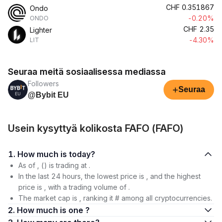
CHF
0.351867
Ondo
-0.20%
ONDO
CHF
2.35
Lighter
-4.30%
LIT
Seuraa meitä sosiaalisessa mediassa
Followers
+
Seuraa
@Bybit EU
Usein kysyttyä kolikosta FAFO (FAFO)
1. How much is today?
As of , () is trading at .
In the last 24 hours, the lowest price is , and the highest
price is , with a trading volume of .
The market cap is , ranking it # among all cryptocurrencies.
2. How much is one ?