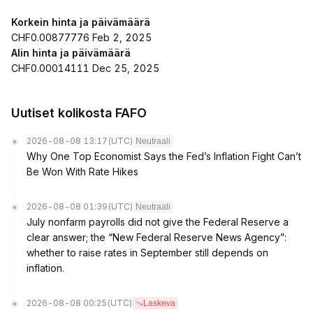
Korkein hinta ja päivämäärä
CHF0.00877776 Feb 2, 2025
Alin hinta ja päivämäärä
CHF0.00014111 Dec 25, 2025
Uutiset kolikosta FAFO
2026-08-08 13:17
(UTC)
Neutraali
Why One Top Economist Says the Fed’s Inflation Fight Can’t
Be Won With Rate Hikes
2026-08-08 01:39
(UTC)
Neutraali
July nonfarm payrolls did not give the Federal Reserve a
clear answer; the “New Federal Reserve News Agency”:
whether to raise rates in September still depends on
inflation.
2026-08-08 00:25
(UTC)
Laskeva