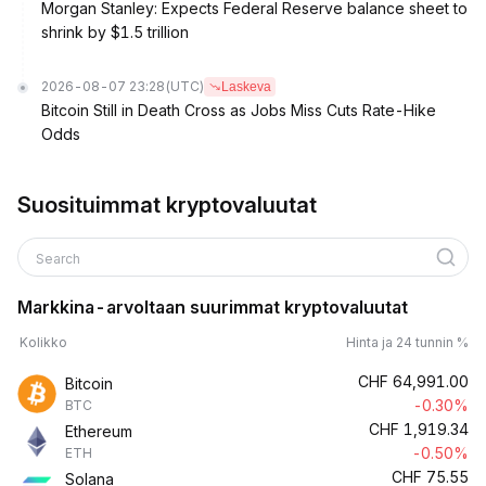
Morgan Stanley: Expects Federal Reserve balance sheet to
shrink by $1.5 trillion
2026-08-07 23:28
(UTC)
Laskeva
Bitcoin Still in Death Cross as Jobs Miss Cuts Rate-Hike
Odds
Suosituimmat kryptovaluutat
Search
Markkina-arvoltaan suurimmat kryptovaluutat
Kolikko
Hinta ja 24 tunnin %
CHF
64,991.00
Bitcoin
-0.30%
BTC
CHF
1,919.34
Ethereum
-0.50%
ETH
CHF
75.55
Solana