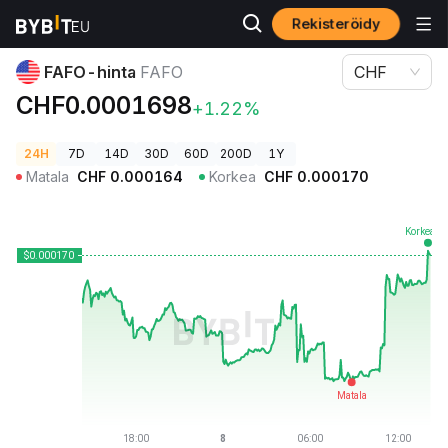
Rekisteröidy
Kryptohinnat
FAFO-hinta FAFO
FAFO-hinta
FAFO
CHF
CHF0.0001698
+1.22%
24H
7D
14D
30D
60D
200D
1Y
Matala
CHF
0.000164
Korkea
CHF
0.000170