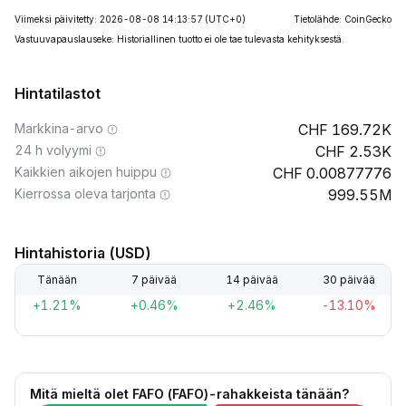
Viimeksi päivitetty: 2026-08-08 14:13:57
(UTC+0)
Tietolähde: CoinGecko
Vastuuvapauslauseke: Historiallinen tuotto ei ole tae tulevasta kehityksestä.
Hintatilastot
Markkina-arvo
169.72K
24 h volyymi
2.53K
Kaikkien aikojen huippu
0.00877776
Kierrossa oleva tarjonta
999.55M
Hintahistoria (USD)
Tänään
7 päivää
14 päivää
30 päivää
+1.21%
+0.46%
+2.46%
-13.10%
Mitä mieltä olet FAFO (FAFO)-rahakkeista tänään?