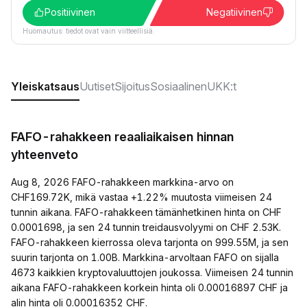
Positiivinen
Negatiivinen
Huomautus: tiedot ovat vain viitteellisiä.
Yleiskatsaus
Uutiset
Sijoitus
Sosiaalinen
UKK:t
FAFO-rahakkeen reaaliaikaisen hinnan
yhteenveto
Aug 8, 2026 FAFO-rahakkeen markkina-arvo on
CHF169.72K, mikä vastaa +1.22% muutosta viimeisen 24
tunnin aikana. FAFO-rahakkeen tämänhetkinen hinta on CHF
0.0001698, ja sen 24 tunnin treidausvolyymi on CHF 2.53K.
FAFO-rahakkeen kierrossa oleva tarjonta on 999.55M, ja sen
suurin tarjonta on 1.00B. Markkina-arvoltaan FAFO on sijalla
4673 kaikkien kryptovaluuttojen joukossa. Viimeisen 24 tunnin
aikana FAFO-rahakkeen korkein hinta oli 0.00016897 CHF ja
alin hinta oli 0.00016352 CHF.