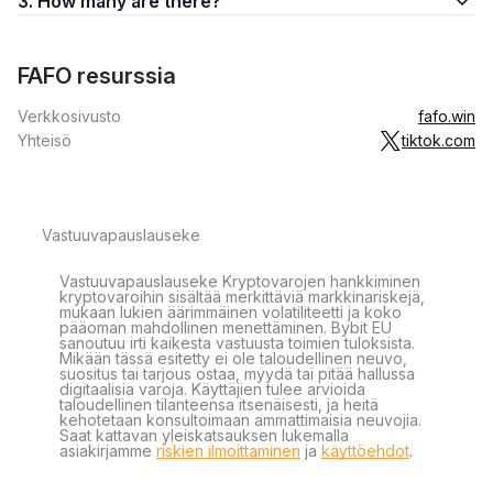
3. How many are there?
FAFO resurssia
Verkkosivusto
fafo.win
Yhteisö
tiktok.com
Vastuuvapauslauseke
Vastuuvapauslauseke Kryptovarojen hankkiminen
kryptovaroihin sisältää merkittäviä markkinariskejä,
mukaan lukien äärimmäinen volatiliteetti ja koko
pääoman mahdollinen menettäminen. Bybit EU
sanoutuu irti kaikesta vastuusta toimien tuloksista.
Mikään tässä esitetty ei ole taloudellinen neuvo,
suositus tai tarjous ostaa, myydä tai pitää hallussa
digitaalisia varoja. Käyttäjien tulee arvioida
taloudellinen tilanteensa itsenäisesti, ja heitä
kehotetaan konsultoimaan ammattimaisia neuvojia.
Saat kattavan yleiskatsauksen lukemalla
asiakirjamme
riskien ilmoittaminen
ja
käyttöehdot
.