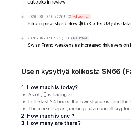
outlooks in review
2026-08-07 05:22
(UTC)
Laskeva
Bitcoin price slips below $65K after US jobs data
2026-08-07 04:43
(UTC)
Neutraali
Swiss Franc weakens as increased risk aversion
Usein kysyttyä kolikosta SN66 
1. How much is today?
As of , () is trading at .
In the last 24 hours, the lowest price is , and the 
The market cap is , ranking it # among all cryptoc
2. How much is one ?
3. How many are there?