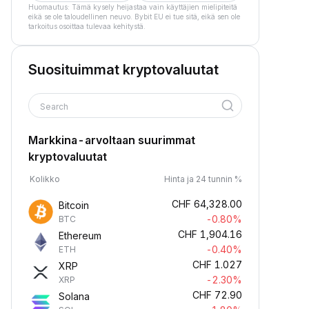
Huomautus: Tämä kysely heijastaa vain käyttäjien mielipiteitä
eikä se ole taloudellinen neuvo. Bybit EU ei tue sitä, eikä sen ole
tarkoitus osoittaa tulevaa kehitystä.
Suosituimmat kryptovaluutat
Search
Markkina-arvoltaan suurimmat
kryptovaluutat
Kolikko
Hinta ja 24 tunnin %
CHF
64,328.00
Bitcoin
-0.80%
BTC
CHF
1,904.16
Ethereum
-0.40%
ETH
CHF
1.027
XRP
-2.30%
XRP
CHF
72.90
Solana