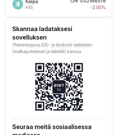
CHF
0.02566578
Kaspa
-2.00%
KAS
Skannaa ladataksesi
sovelluksen
Yhteensopiva iOS- ja Android-laitteiden
(matkapuhelimet ja tabletit) kanssa
Seuraa meitä sosiaalisessa