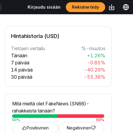
Rekisteröidy
Kirjaudu sisään
Hintahistoria (USD)
Tietojen vertailu
%-muutos
Tänään
+1.26%
7 päivää
-0.85%
14 päivää
-40.29%
30 päivää
-55.36%
Mitä mieltä olet FakeNews (SN66)-
rahakkeista tänään?
50
%
50
%
Positiivinen
Negatiivinen