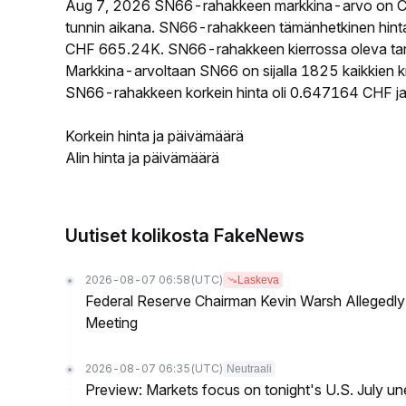
Aug 7, 2026 SN66-rahakkeen markkina-arvo on C
tunnin aikana. SN66-rahakkeen tämänhetkinen hinta
CHF 665.24K. SN66-rahakkeen kierrossa oleva tarjo
Markkina-arvoltaan SN66 on sijalla 1825 kaikkien k
SN66-rahakkeen korkein hinta oli 0.647164 CHF ja 
Korkein hinta ja päivämäärä
Alin hinta ja päivämäärä
Uutiset kolikosta FakeNews
2026-08-07 06:58
(UTC)
Laskeva
Federal Reserve Chairman Kevin Warsh Allegedly 
Meeting
2026-08-07 06:35
(UTC)
Neutraali
Preview: Markets focus on tonight's U.S. July un