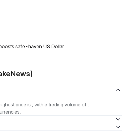
 boosts safe-haven US Dollar
(FakeNews)
highest price is , with a trading volume of .
urrencies.