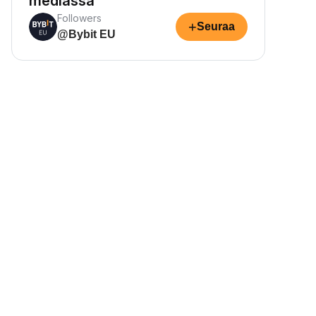
mediassa
Followers
+
Seuraa
@Bybit EU