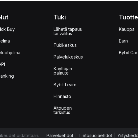
lut
Tuki
Tuotte
ick Buy
Lähetä tapaus
Kauppa
tai valitus
jelma
Earn
Tukikeskus
eluohjelma
Bybit Car
Palvelukeskus
API
Käyttäjän
palaute
anking
Bybit Learn
Hinnasto
Aitouden
tarkistus
ikeudet pidätetään.
Palveluehdot
|
Tietosuojaehdot
|
Yritystied