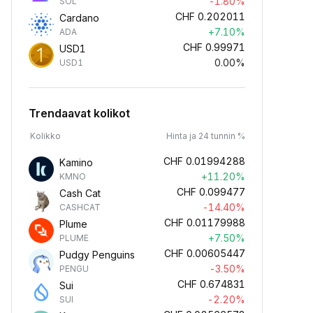
-1.80%
SOL
CHF
0.202011
Cardano
+7.10%
ADA
CHF
0.99971
USD1
0.00%
USD1
Trendaavat kolikot
Kolikko
Hinta ja 24 tunnin %
CHF
0.01994288
Kamino
+11.20%
KMNO
CHF
0.099477
Cash Cat
-14.40%
CASHCAT
CHF
0.01179988
Plume
+7.50%
PLUME
CHF
0.00605447
Pudgy Penguins
-3.50%
PENGU
CHF
0.674831
Sui
-2.20%
SUI