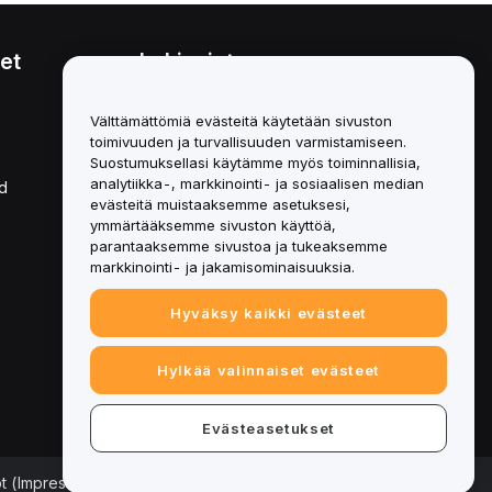
et
Lakiasiat
Eturistiriitapolitiikka
Välttämättömiä evästeitä käytetään sivuston
toimivuuden ja turvallisuuden varmistamiseen.
Yhteenveto säilytys- ja
hallinnointikäytännöstä
Suostumuksellasi käytämme myös toiminnallisia,
analytiikka-, markkinointi- ja sosiaalisen median
d
ESG-tiedot
evästeitä muistaaksemme asetuksesi,
ymmärtääksemme sivuston käyttöä,
Crypto-Asset White Papers
parantaaksemme sivustoa ja tukeaksemme
markkinointi- ja jakamisominaisuuksia.
Hyväksy kaikki evästeet
Hylkää valinnaiset evästeet
Evästeasetukset
ot (Impressum)
|
Evästeasetukset