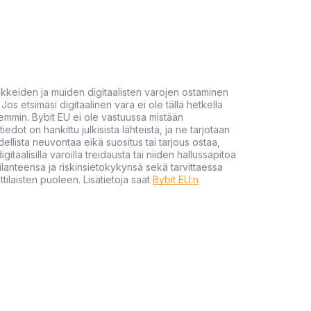
akkeiden ja muiden digitaalisten varojen ostaminen
Jos etsimäsi digitaalinen vara ei ole tällä hetkellä
öhemmin. Bybit EU ei ole vastuussa mistään
tiedot on hankittu julkisista lähteistä, ja ne tarjotaan
dellista neuvontaa eikä suositus tai tarjous ostaa,
gitaalisilla varoilla treidausta tai niiden hallussapitoa
en tilanteensa ja riskinsietokykynsä sekä tarvittaessa
tilaisten puoleen. Lisätietoja saat
Bybit EU:n