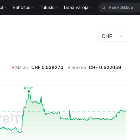
ut
Rahoitus
Tutustu
Lisää varoja
CHF
Matala
CHF
0.538270
Korkea
CHF
0.622059