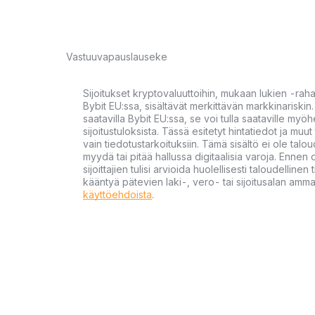
Vastuuvapauslauseke
Sijoitukset kryptovaluuttoihin, mukaan lukien -rah
Bybit EU:ssa, sisältävät merkittävän markkinariskin. 
saatavilla Bybit EU:ssa, se voi tulla saataville my
sijoitustuloksista. Tässä esitetyt hintatiedot ja muut 
vain tiedotustarkoituksiin. Tämä sisältö ei ole talou
myydä tai pitää hallussa digitaalisia varoja. Ennen di
sijoittajien tulisi arvioida huolellisesti taloudellin
kääntyä pätevien laki-, vero- tai sijoitusalan ammat
käyttöehdoista
.