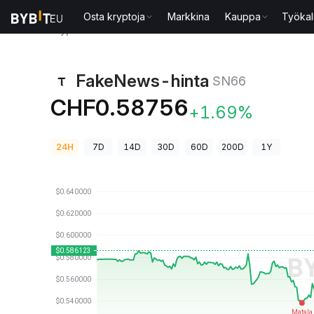
Osta kryptoja
Markkina
Kauppa
Työkal
Kryptohinnat
FakeNews-hinta SN66
FakeNews-hinta
SN66
CHF0.58756
+1.69%
24H
7D
14D
30D
60D
200D
1Y