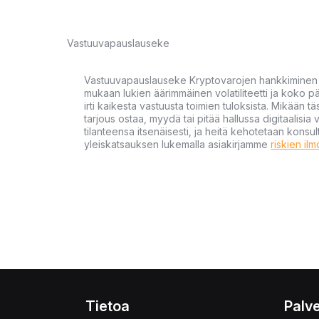
Vastuuvapauslauseke
Vastuuvapauslauseke Kryptovarojen hankkiminen kr
mukaan lukien äärimmäinen volatiliteetti ja koko
irti kaikesta vastuusta toimien tuloksista. Mikään tä
tarjous ostaa, myydä tai pitää hallussa digitaalisia 
tilanteensa itsenäisesti, ja heitä kehotetaan kons
yleiskatsauksen lukemalla asiakirjamme
riskien il
Tietoa
Palve