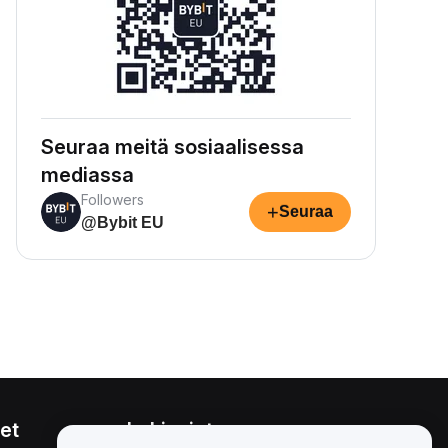
Seuraa meitä sosiaalisessa
mediassa
Followers
+
Seuraa
@Bybit EU
et
Lakiasiat