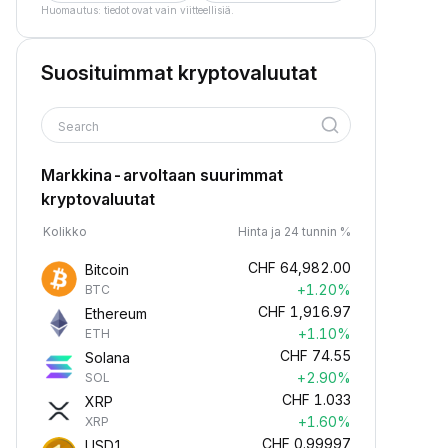
Huomautus: tiedot ovat vain viitteellisiä.
Suosituimmat kryptovaluutat
Search
Markkina-arvoltaan suurimmat
kryptovaluutat
Kolikko
Hinta ja 24 tunnin %
CHF
64,982.00
Bitcoin
+1.20%
BTC
CHF
1,916.97
Ethereum
+1.10%
ETH
CHF
74.55
Solana
+2.90%
SOL
CHF
1.033
XRP
+1.60%
XRP
CHF
0.99997
USD1