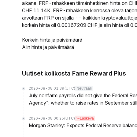
aikana. FRP-rahakkeen tämänhetkinen hinta on CHF
CHF 11.14K. FRP-rahakkeen kierrossa oleva tarjont
arvoltaan FRP on sijalla -- kaikkien kryptovaluutt
korkein hinta oli 0.00167209 CHF ja alin hinta oli
Korkein hinta ja päivämäärä
Alin hinta ja päivämäärä
Uutiset kolikosta Fame Reward Plus
2026-08-08 01:39
(UTC)
Neutraali
July nonfarm payrolls did not give the Federal 
Agency”: whether to raise rates in September still
2026-08-08 00:25
(UTC)
Laskeva
Morgan Stanley: Expects Federal Reserve balance 