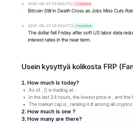
2026-08-07 23:28
(UTC)
Laskeva
Bitcoin Still in Death Cross as Jobs Miss Cuts R
2026-08-07 19:45
(UTC)
nouseva
The dollar fell Friday after soft US labor data re
interest rates in the near term.
Usein kysyttyä kolikosta FRP (F
1. How much is today?
As of , () is trading at .
In the last 24 hours, the lowest price is , and the 
The market cap is , ranking it # among all cryptoc
2. How much is one ?
3. How many are there?