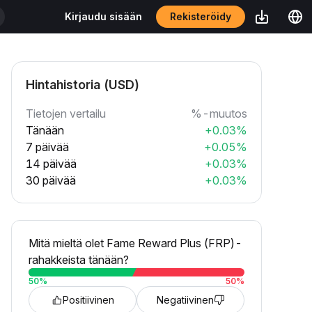
Rekisteröidy
Kirjaudu sisään
Hintahistoria (USD)
Tietojen vertailu
%-muutos
Tänään
+0.03%
7 päivää
+0.05%
14 päivää
+0.03%
30 päivää
+0.03%
Mitä mieltä olet Fame Reward Plus (FRP)-
rahakkeista tänään?
50
%
50
%
Positiivinen
Negatiivinen