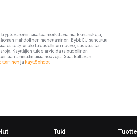
yptovaroihin sisältää merkittäviä markkinariskejä,
 pääoman mahdollinen menettäminen. Bybit EU sanoutuu
ssä esitetty ei ole taloudellinen neuvo, suositus tai
varoja. Käyttäjien tulee arvioida taloudellinen
ultoimaan ammattimaisia neuvojia. Saat kattavan
moittaminen
ja
käyttöehdot
.
lut
Tuki
Tuotte