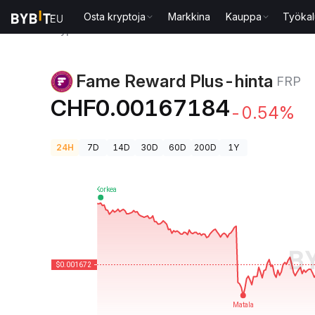
Osta kryptoja
Markkina
Kauppa
Työkal
Kryptohinnat
Fame Reward Plus-hinta FRP
Fame Reward Plus-hinta
FRP
CHF0.00167184
-0.54%
24H
7D
14D
30D
60D
200D
1Y