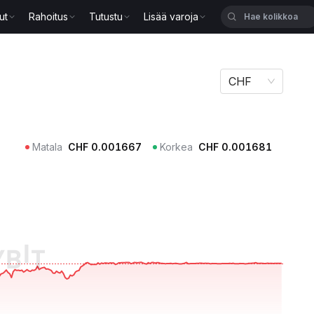
ut
Rahoitus
Tutustu
Lisää varoja
CHF
Matala
CHF
0.001667
Korkea
CHF
0.001681