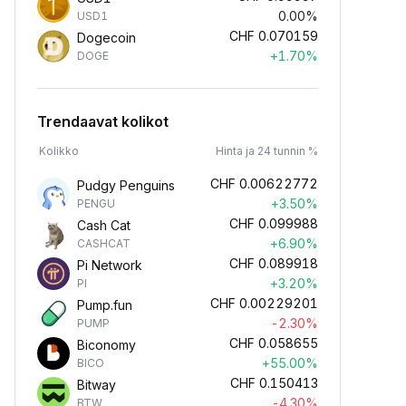
0.00%
USD1
CHF
0.070159
Dogecoin
+1.70%
DOGE
Trendaavat kolikot
Kolikko
Hinta ja 24 tunnin %
CHF
0.00622772
Pudgy Penguins
+3.50%
PENGU
CHF
0.099988
Cash Cat
+6.90%
CASHCAT
CHF
0.089918
Pi Network
+3.20%
PI
CHF
0.00229201
Pump.fun
-2.30%
PUMP
CHF
0.058655
Biconomy
+55.00%
BICO
CHF
0.150413
Bitway
-4.30%
BTW