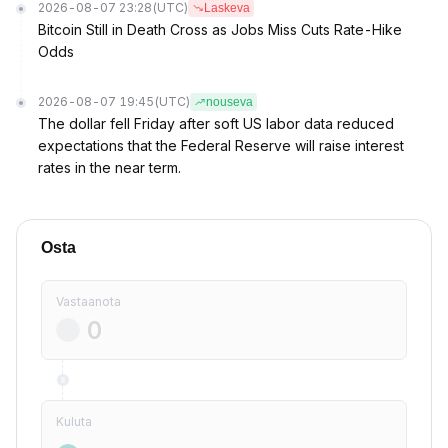
2026-08-07 23:28
(UTC)
Laskeva
Bitcoin Still in Death Cross as Jobs Miss Cuts Rate-Hike
Odds
2026-08-07 19:45
(UTC)
nouseva
The dollar fell Friday after soft US labor data reduced
expectations that the Federal Reserve will raise interest
rates in the near term.
Osta
Vastaanota
Kuluta