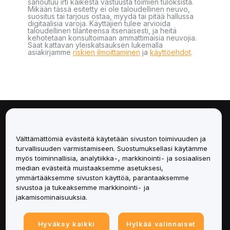
sanoutuu irti kaikesta vastuusta toimien tuloksista.
Mikään tässä esitetty ei ole taloudellinen neuvo,
suositus tai tarjous ostaa, myydä tai pitää hallussa
digitaalisia varoja. Käyttäjien tulee arvioida
taloudellinen tilanteensa itsenäisesti, ja heitä
kehotetaan konsultoimaan ammattimaisia neuvojia.
Saat kattavan yleiskatsauksen lukemalla
asiakirjamme
riskien ilmoittaminen
ja
käyttöehdot
.
Tietoa
Välttämättömiä evästeitä käytetään sivuston toimivuuden ja
Palvelut
turvallisuuden varmistamiseen. Suostumuksellasi käytämme
myös toiminnallisia, analytiikka-, markkinointi- ja sosiaalisen
median evästeitä muistaaksemme asetuksesi,
Tuki
ymmärtääksemme sivuston käyttöä, parantaaksemme
sivustoa ja tukeaksemme markkinointi- ja
Tuotteet
jakamisominaisuuksia.
Lakiasiat
Hyväksy kaikki
Hylkää valinnaiset