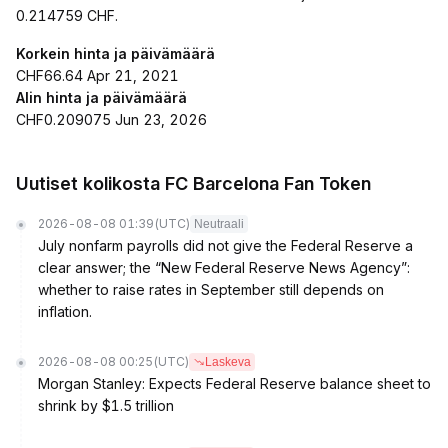
0.214759 CHF.
Korkein hinta ja päivämäärä
CHF66.64 Apr 21, 2021
Alin hinta ja päivämäärä
CHF0.209075 Jun 23, 2026
Uutiset kolikosta FC Barcelona Fan Token
2026-08-08 01:39
(UTC)
Neutraali
July nonfarm payrolls did not give the Federal Reserve a
clear answer; the “New Federal Reserve News Agency”:
whether to raise rates in September still depends on
inflation.
2026-08-08 00:25
(UTC)
Laskeva
Morgan Stanley: Expects Federal Reserve balance sheet to
shrink by $1.5 trillion