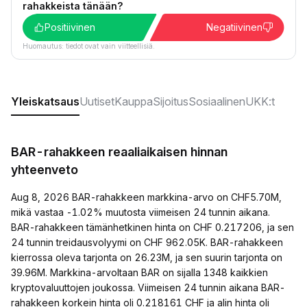
rahakkeista tänään?
Positiivinen
Negatiivinen
Huomautus: tiedot ovat vain viitteellisiä.
Yleiskatsaus
Uutiset
Kauppa
Sijoitus
Sosiaalinen
UKK:t
BAR-rahakkeen reaaliaikaisen hinnan
yhteenveto
Aug 8, 2026 BAR-rahakkeen markkina-arvo on CHF5.70M,
mikä vastaa -1.02% muutosta viimeisen 24 tunnin aikana.
BAR-rahakkeen tämänhetkinen hinta on CHF 0.217206, ja sen
24 tunnin treidausvolyymi on CHF 962.05K. BAR-rahakkeen
kierrossa oleva tarjonta on 26.23M, ja sen suurin tarjonta on
39.96M. Markkina-arvoltaan BAR on sijalla 1348 kaikkien
kryptovaluuttojen joukossa. Viimeisen 24 tunnin aikana BAR-
rahakkeen korkein hinta oli 0.218161 CHF ja alin hinta oli