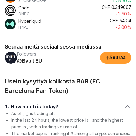
+25.30%
STONKBROKER
CHF
0.349667
Ondo
-1.50%
ONDO
CHF
54.04
Hyperliquid
-3.00%
HYPE
Seuraa meitä sosiaalisessa mediassa
Followers
+
Seuraa
@Bybit EU
Usein kysyttyä kolikosta BAR (FC
Barcelona Fan Token)
1. How much is today?
As of , () is trading at .
In the last 24 hours, the lowest price is , and the highest
price is , with a trading volume of .
The market cap is , ranking it # among all cryptocurrencies.