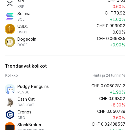
CHF
1.03
XRP
-0.60%
XRP
CHF
73.92
Solana
+1.60%
SOL
CHF
0.999902
USD1
0.00%
USD1
CHF
0.069885
Dogecoin
+0.90%
DOGE
Trendaavat kolikot
Kolikko
Hinta ja 24 tunnin %
CHF
0.00607812
Pudgy Penguins
+1.90%
PENGU
CHF
0.09802
Cash Cat
-8.30%
CASHCAT
CHF
0.050739
Cronos
-3.60%
CRO
CHF
0.02438557
StonkBroker