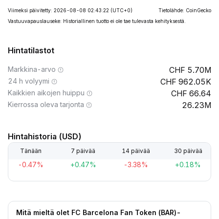
Viimeksi päivitetty: 2026-08-08 02:43:22
(UTC+0)
Tietolähde: CoinGecko
Vastuuvapauslauseke: Historiallinen tuotto ei ole tae tulevasta kehityksestä.
Hintatilastot
Markkina-arvo
5.70M
24 h volyymi
962.05K
Kaikkien aikojen huippu
66.64
Kierrossa oleva tarjonta
26.23M
Hintahistoria (USD)
Tänään
7 päivää
14 päivää
30 päivää
-0.47%
+0.47%
-3.38%
+0.18%
Mitä mieltä olet FC Barcelona Fan Token (BAR)-