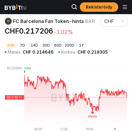
Rekisteröidy
Kryptohinnat
FC Barcelona Fan Token-hinta BAR
FC Barcelona Fan Token-hinta
BAR
CHF
CHF0.217206
-1.02%
24H
7D
14D
30D
60D
200D
1Y
Matala
CHF
0.214646
Korkea
CHF
0.219305