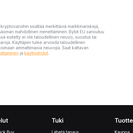
yptovaroihin sisältää merkittäviä markkinariskejä,
 pääoman mahdollinen menettäminen. Bybit EU sanoutuu
ssä esitetty ei ole taloudellinen neuvo, suositus tai
varoja. Käyttäjien tulee arvioida taloudellinen
ultoimaan ammattimaisia neuvojia. Saat kattavan
moittaminen
ja
käyttöehdot
.
lut
Tuki
Tuotte
ick Buy
Lähetä tapaus
Kauppa