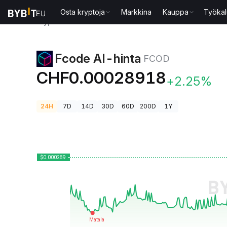
Osta kryptoja
Markkina
Kauppa
Työkal
Kryptohinnat
Fcode AI-hinta FCOD
Fcode AI-hinta
FCOD
CHF0.00028918
+2.25%
24H
7D
14D
30D
60D
200D
1Y