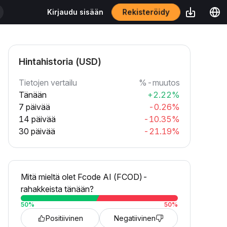
Rekisteröidy
Kirjaudu sisään
Hintahistoria (USD)
Tietojen vertailu
%-muutos
Tänään
+2.22%
7 päivää
-0.26%
14 päivää
-10.35%
30 päivää
-21.19%
Mitä mieltä olet Fcode AI (FCOD)-
rahakkeista tänään?
50
%
50
%
Positiivinen
Negatiivinen