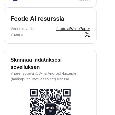
Fcode AI resurssia
Verkkosivusto
fcode.ai
WhitePaper
Yhteisö
Skannaa ladataksesi
sovelluksen
Yhteensopiva iOS- ja Android-laitteiden
(matkapuhelimet ja tabletit) kanssa