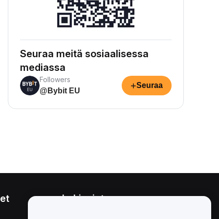
Seuraa meitä sosiaalisessa
mediassa
Followers
+
Seuraa
@Bybit EU
et
Lakiasiat
Eturistiriitapolitiikka