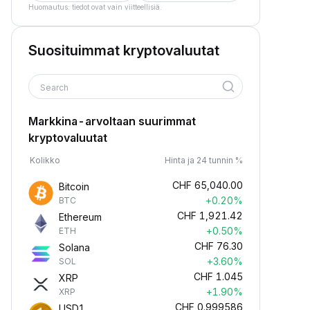
Huomautus: tiedot ovat vain viitteellisiä.
Suosituimmat kryptovaluutat
Search
Markkina-arvoltaan suurimmat
kryptovaluutat
Kolikko
Hinta ja 24 tunnin %
CHF
65,040.00
Bitcoin
+0.20%
BTC
CHF
1,921.42
Ethereum
+0.50%
ETH
CHF
76.30
Solana
+3.60%
SOL
CHF
1.045
XRP
+1.90%
XRP
CHF
0.999586
USD1