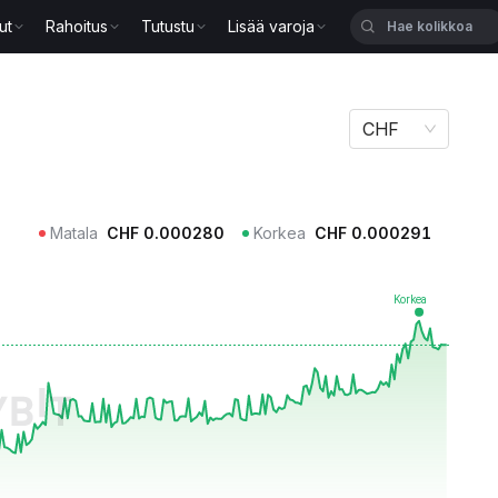
ut
Rahoitus
Tutustu
Lisää varoja
CHF
Matala
CHF
0.000280
Korkea
CHF
0.000291