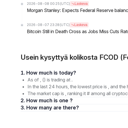
2026-08-08 00:25
(UTC)
Laskeva
Morgan Stanley: Expects Federal Reserve balance 
2026-08-07 23:28
(UTC)
Laskeva
Bitcoin Still in Death Cross as Jobs Miss Cuts R
Usein kysyttyä kolikosta FCOD (F
1. How much is today?
As of , () is trading at .
In the last 24 hours, the lowest price is , and the 
The market cap is , ranking it # among all cryptoc
2. How much is one ?
3. How many are there?