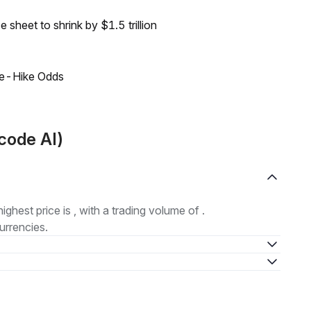
sheet to shrink by $1.5 trillion
ate-Hike Odds
code AI)
highest price is , with a trading volume of .
urrencies.