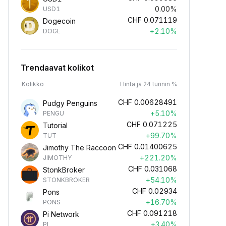
0.00%
USD1
CHF
0.071119
Dogecoin
+2.10%
DOGE
Trendaavat kolikot
Kolikko
Hinta ja 24 tunnin %
CHF
0.00628491
Pudgy Penguins
+5.10%
PENGU
CHF
0.071225
Tutorial
+99.70%
TUT
CHF
0.01400625
Jimothy The Raccoon
+221.20%
JIMOTHY
CHF
0.031068
StonkBroker
+54.10%
STONKBROKER
CHF
0.02934
Pons
+16.70%
PONS
CHF
0.091218
Pi Network
+3.40%
PI