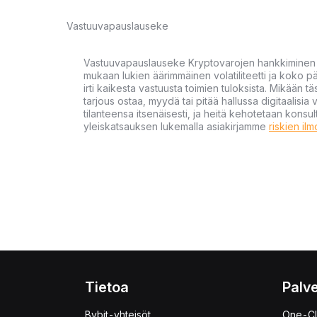
Vastuuvapauslauseke
Vastuuvapauslauseke Kryptovarojen hankkiminen kr
mukaan lukien äärimmäinen volatiliteetti ja koko
irti kaikesta vastuusta toimien tuloksista. Mikään tä
tarjous ostaa, myydä tai pitää hallussa digitaalisia 
tilanteensa itsenäisesti, ja heitä kehotetaan kons
yleiskatsauksen lukemalla asiakirjamme
riskien il
Tietoa
Palve
Bybit-yhteisöt
One-Cl