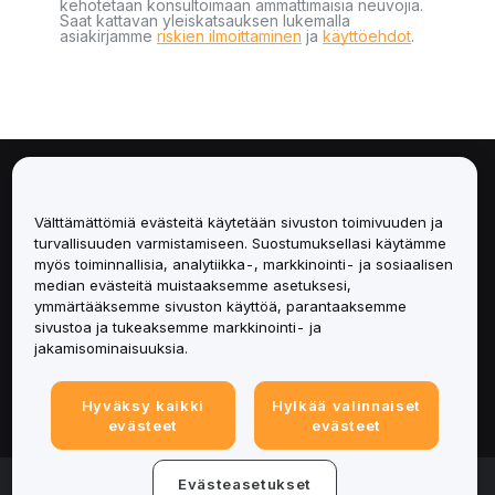
kehotetaan konsultoimaan ammattimaisia neuvojia.
Saat kattavan yleiskatsauksen lukemalla
asiakirjamme
riskien ilmoittaminen
ja
käyttöehdot
.
Tietoa
Välttämättömiä evästeitä käytetään sivuston toimivuuden ja
Palvelut
turvallisuuden varmistamiseen. Suostumuksellasi käytämme
myös toiminnallisia, analytiikka-, markkinointi- ja sosiaalisen
median evästeitä muistaaksemme asetuksesi,
Tuki
ymmärtääksemme sivuston käyttöä, parantaaksemme
sivustoa ja tukeaksemme markkinointi- ja
Tuotteet
jakamisominaisuuksia.
Lakiasiat
Hyväksy kaikki
Hylkää valinnaiset
evästeet
evästeet
© 2025-2026 Bybit.eu. All rights reserved.
Evästeasetukset