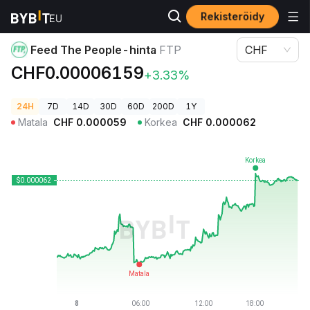
Rekisteröidy
Kryptohinnat
Feed The People-hinta FTP
Feed The People-hinta
FTP
CHF
CHF0.00006159
+3.33%
24H
7D
14D
30D
60D
200D
1Y
Matala
CHF
0.000059
Korkea
CHF
0.000062