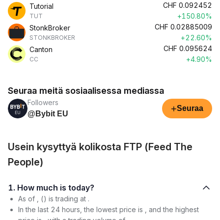
CHF
0.092452
Tutorial
+150.80%
TUT
CHF
0.02885009
StonkBroker
+22.60%
STONKBROKER
CHF
0.095624
Canton
+4.90%
CC
Seuraa meitä sosiaalisessa mediassa
Followers
+
Seuraa
@Bybit EU
Usein kysyttyä kolikosta FTP (Feed The
People)
1. How much is today?
As of , () is trading at .
In the last 24 hours, the lowest price is , and the highest