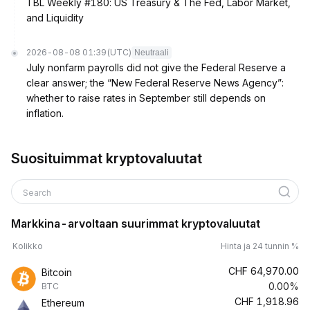
TBL Weekly #180: US Treasury & The Fed, Labor Market,
and Liquidity
2026-08-08 01:39
(UTC)
Neutraali
July nonfarm payrolls did not give the Federal Reserve a
clear answer; the “New Federal Reserve News Agency”:
whether to raise rates in September still depends on
inflation.
Suosituimmat kryptovaluutat
Search
Markkina-arvoltaan suurimmat kryptovaluutat
Kolikko
Hinta ja 24 tunnin %
CHF
64,970.00
Bitcoin
0.00%
BTC
CHF
1,918.96
Ethereum