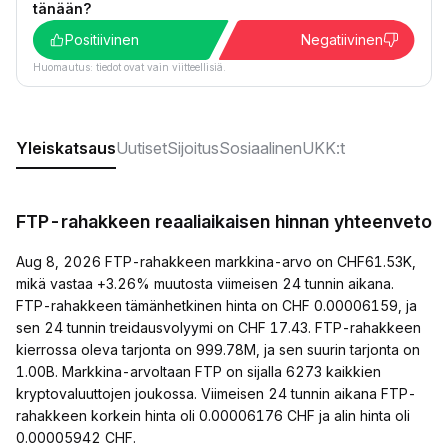
tänään?
Positiivinen
Negatiivinen
Huomautus: tiedot ovat vain viitteellisiä.
Yleiskatsaus
Uutiset
Sijoitus
Sosiaalinen
UKK:t
FTP-rahakkeen reaaliaikaisen hinnan yhteenveto
Aug 8, 2026 FTP-rahakkeen markkina-arvo on CHF61.53K,
mikä vastaa +3.26% muutosta viimeisen 24 tunnin aikana.
FTP-rahakkeen tämänhetkinen hinta on CHF 0.00006159, ja
sen 24 tunnin treidausvolyymi on CHF 17.43. FTP-rahakkeen
kierrossa oleva tarjonta on 999.78M, ja sen suurin tarjonta on
1.00B. Markkina-arvoltaan FTP on sijalla 6273 kaikkien
kryptovaluuttojen joukossa. Viimeisen 24 tunnin aikana FTP-
rahakkeen korkein hinta oli 0.00006176 CHF ja alin hinta oli
0.00005942 CHF.