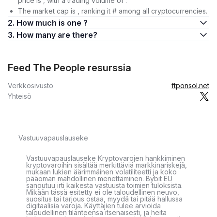
price is , with a trading volume of .
The market cap is , ranking it # among all cryptocurrencies.
2. How much is one ?
3. How many are there?
Feed The People resurssia
Verkkosivusto
ftponsol.net
Yhteisö
Vastuuvapauslauseke
Vastuuvapauslauseke Kryptovarojen hankkiminen
kryptovaroihin sisältää merkittäviä markkinariskejä,
mukaan lukien äärimmäinen volatiliteetti ja koko
pääoman mahdollinen menettäminen. Bybit EU
sanoutuu irti kaikesta vastuusta toimien tuloksista.
Mikään tässä esitetty ei ole taloudellinen neuvo,
suositus tai tarjous ostaa, myydä tai pitää hallussa
digitaalisia varoja. Käyttäjien tulee arvioida
taloudellinen tilanteensa itsenäisesti, ja heitä