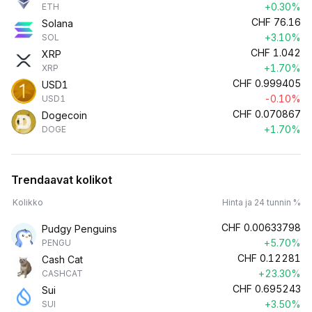
+0.30%
ETH
CHF
76.16
Solana
+3.10%
SOL
CHF
1.042
XRP
+1.70%
XRP
CHF
0.999405
USD1
-0.10%
USD1
CHF
0.070867
Dogecoin
+1.70%
DOGE
Trendaavat kolikot
Kolikko
Hinta ja 24 tunnin %
CHF
0.00633798
Pudgy Penguins
+5.70%
PENGU
CHF
0.12281
Cash Cat
+23.30%
CASHCAT
CHF
0.695243
Sui
+3.50%
SUI