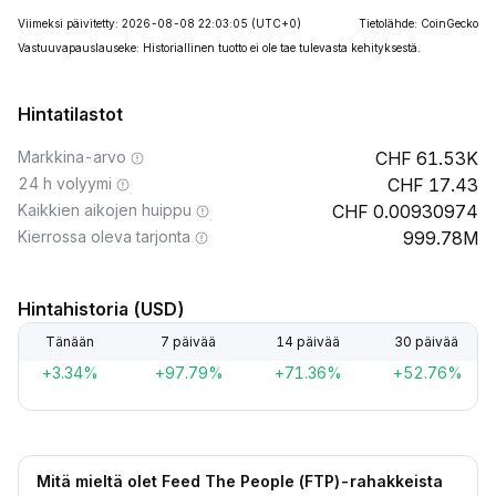
Viimeksi päivitetty: 2026-08-08 22:03:05
(UTC+0)
Tietolähde: CoinGecko
Vastuuvapauslauseke: Historiallinen tuotto ei ole tae tulevasta kehityksestä.
Hintatilastot
Markkina-arvo
61.53K
24 h volyymi
17.43
Kaikkien aikojen huippu
0.00930974
Kierrossa oleva tarjonta
999.78M
Hintahistoria (USD)
Tänään
7 päivää
14 päivää
30 päivää
+3.34%
+97.79%
+71.36%
+52.76%
Mitä mieltä olet Feed The People (FTP)-rahakkeista