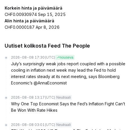
Korkein hinta ja päivämäärä
CHF0.00930974 Sep 15, 2025
Alin hinta ja päivämäärä
CHF0.0000187 Apr 8, 2026
Uutiset kolikosta Feed The People
2026-08-08 17:30
(UTC)
nouseva
July’s surprisingly weak jobs report coupled with a possible
cooling in inflation next week may lead the Fed to hold
interest rates steady at its next meeting, says Bloomberg
Economic’s @AnnaEconomist
2026-08-08 13:17
(UTC)
Neutraali
Why One Top Economist Says the Fed’s Inflation Fight Can’t
Be Won With Rate Hikes
2026-08-08 03:01
(UTC)
Neutraali