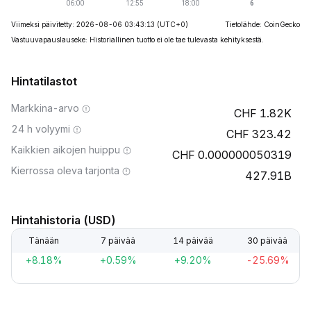
Viimeksi päivitetty: 2026-08-06 03:43:13
(UTC+0)
Tietolähde: CoinGecko
Vastuuvapauslauseke: Historiallinen tuotto ei ole tae tulevasta kehityksestä.
Hintatilastot
Markkina-arvo
1.82K
24 h volyymi
323.42
Kaikkien aikojen huippu
0.000000050319
Kierrossa oleva tarjonta
427.91B
Hintahistoria (USD)
Tänään
7 päivää
14 päivää
30 päivää
+8.18%
+0.59%
+9.20%
-25.69%