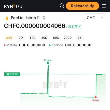
Rekisteröidy
Kryptohinnat
FeeLiq-hinta FLIQ
FeeLiq-hinta
FLIQ
CHF
CHF0.000000004066
+8.09%
24H
7D
14D
30D
60D
200D
1Y
Matala
CHF
0.000000
Korkea
CHF
0.000000