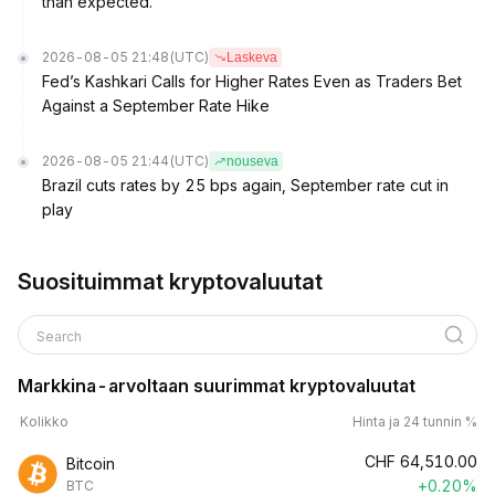
than expected.
2026-08-05 21:48
(UTC)
Laskeva
Fed’s Kashkari Calls for Higher Rates Even as Traders Bet
Against a September Rate Hike
2026-08-05 21:44
(UTC)
nouseva
Brazil cuts rates by 25 bps again, September rate cut in
play
Suosituimmat kryptovaluutat
Search
Markkina-arvoltaan suurimmat kryptovaluutat
Kolikko
Hinta ja 24 tunnin %
CHF
64,510.00
Bitcoin
+0.20%
BTC