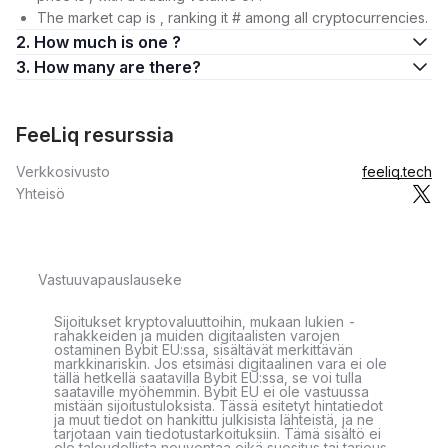
The market cap is , ranking it # among all cryptocurrencies.
2. How much is one ?
3. How many are there?
FeeLiq resurssia
Verkkosivusto
feeliq.tech
Yhteisö
Vastuuvapauslauseke
Sijoitukset kryptovaluuttoihin, mukaan lukien -
rahakkeiden ja muiden digitaalisten varojen
ostaminen Bybit EU:ssa, sisältävät merkittävän
markkinariskin. Jos etsimäsi digitaalinen vara ei ole
tällä hetkellä saatavilla Bybit EU:ssa, se voi tulla
saataville myöhemmin. Bybit EU ei ole vastuussa
mistään sijoitustuloksista. Tässä esitetyt hintatiedot
ja muut tiedot on hankittu julkisista lähteistä, ja ne
tarjotaan vain tiedotustarkoituksiin. Tämä sisältö ei
ole taloudellista neuvontaa eikä suositus tai tarjous