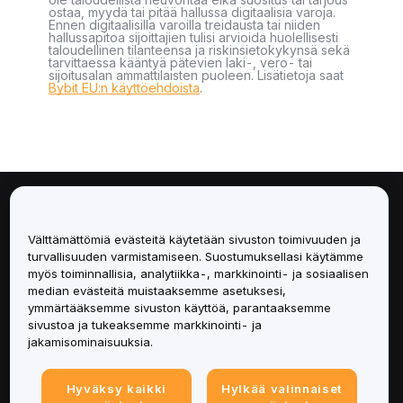
ostaa, myydä tai pitää hallussa digitaalisia varoja.
Ennen digitaalisilla varoilla treidausta tai niiden
hallussapitoa sijoittajien tulisi arvioida huolellisesti
taloudellinen tilanteensa ja riskinsietokykynsä sekä
tarvittaessa kääntyä pätevien laki-, vero- tai
sijoitusalan ammattilaisten puoleen. Lisätietoja saat
Bybit EU:n käyttöehdoista
.
Tietoa
Välttämättömiä evästeitä käytetään sivuston toimivuuden ja
Palvelut
turvallisuuden varmistamiseen. Suostumuksellasi käytämme
myös toiminnallisia, analytiikka-, markkinointi- ja sosiaalisen
median evästeitä muistaaksemme asetuksesi,
Tuki
ymmärtääksemme sivuston käyttöä, parantaaksemme
sivustoa ja tukeaksemme markkinointi- ja
Tuotteet
jakamisominaisuuksia.
Lakiasiat
Hyväksy kaikki
Hylkää valinnaiset