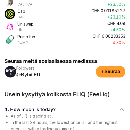
+23.50%
CASHCAT
CHF
0.03185227
Cap
+23.10%
CAP
CHF
4.08
Uniswap
+4.50%
UNI
CHF
0.00233353
Pump.fun
-4.30%
PUMP
Seuraa meitä sosiaalisessa mediassa
Followers
+
Seuraa
@Bybit EU
Usein kysyttyä kolikosta FLIQ (FeeLiq)
1. How much is today?
As of , () is trading at .
In the last 24 hours, the lowest price is , and the highest
price is , with a trading volume of .