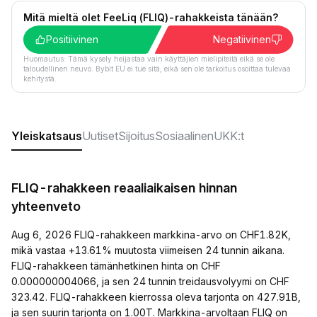
Mitä mieltä olet FeeLiq (FLIQ)-rahakkeista tänään?
Positiivinen
Negatiivinen
Huomautus: Tämä kysely heijastaa vain käyttäjien mielipiteitä eikä se ole
taloudellinen neuvo. Bybit EU ei tue sitä, eikä sen ole tarkoitus osoittaa tulevaa
kehitystä.
Yleiskatsaus
Uutiset
Sijoitus
Sosiaalinen
UKK:t
FLIQ-rahakkeen reaaliaikaisen hinnan
yhteenveto
Aug 6, 2026 FLIQ-rahakkeen markkina-arvo on CHF1.82K,
mikä vastaa +13.61% muutosta viimeisen 24 tunnin aikana.
FLIQ-rahakkeen tämänhetkinen hinta on CHF
0.000000004066, ja sen 24 tunnin treidausvolyymi on CHF
323.42. FLIQ-rahakkeen kierrossa oleva tarjonta on 427.91B,
ja sen suurin tarjonta on 1.00T. Markkina-arvoltaan FLIQ on