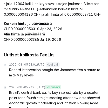
sijalla 12904 kaikkien kryptovaluuttojen joukossa. Viimeisen
24 tunnin aikana FLIQ-rahakkeen korkein hinta oli
0.000000004196 CHF ja alin hinta oli 0.000000003711 CHF.
Korkein hinta ja päivämäärä
CHF0.000000050319 Apr 23, 2026
Alin hinta ja päivämäärä
CHF0.000000003385 Jul 19, 2026
Uutiset kolikosta FeeLiq
2026-08-05 23:01
(UTC)
Neutraali
Record intervention bought the Japanese Yen a return to
mid-May levels.
2026-08-05 22:25
(UTC)
nouseva
Brazil’s central bank cut its key interest rate by a quarter
point for a fourth straight meeting after new data showed
economic growth moderating and inflation slowing more