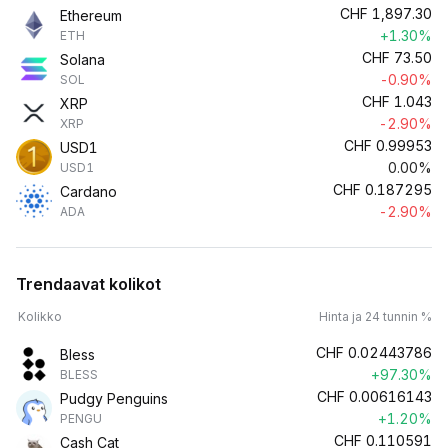
CHF
1,897.30
Ethereum
+1.30%
ETH
CHF
73.50
Solana
-0.90%
SOL
CHF
1.043
XRP
-2.90%
XRP
CHF
0.99953
USD1
0.00%
USD1
CHF
0.187295
Cardano
-2.90%
ADA
Trendaavat kolikot
Kolikko
Hinta ja 24 tunnin %
CHF
0.02443786
Bless
+97.30%
BLESS
CHF
0.00616143
Pudgy Penguins
+1.20%
PENGU
CHF
0.110591
Cash Cat