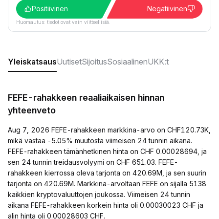
Positiivinen
Negatiivinen
Huomautus: tiedot ovat vain viitteellisiä.
Yleiskatsaus
Uutiset
Sijoitus
Sosiaalinen
UKK:t
FEFE-rahakkeen reaaliaikaisen hinnan
yhteenveto
Aug 7, 2026 FEFE-rahakkeen markkina-arvo on CHF120.73K,
mikä vastaa -5.05% muutosta viimeisen 24 tunnin aikana.
FEFE-rahakkeen tämänhetkinen hinta on CHF 0.00028694, ja
sen 24 tunnin treidausvolyymi on CHF 651.03. FEFE-
rahakkeen kierrossa oleva tarjonta on 420.69M, ja sen suurin
tarjonta on 420.69M. Markkina-arvoltaan FEFE on sijalla 5138
kaikkien kryptovaluuttojen joukossa. Viimeisen 24 tunnin
aikana FEFE-rahakkeen korkein hinta oli 0.00030023 CHF ja
alin hinta oli 0.00028603 CHF.