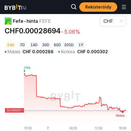
Rekisteröidy
Kryptohinnat
Fefe-hinta FEFE
Fefe-hinta
FEFE
CHF
CHF0.00028694
-5.06%
24H
7D
14D
30D
60D
200D
1Y
Matala
CHF
0.000286
Korkea
CHF
0.000302