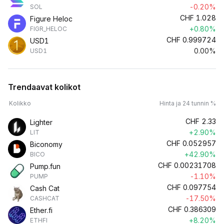
-0.20%
SOL
CHF
1.028
Figure Heloc
+0.80%
FIGR_HELOC
CHF
0.999724
USD1
0.00%
USD1
Trendaavat kolikot
Kolikko
Hinta ja 24 tunnin %
CHF
2.33
Lighter
+2.90%
LIT
CHF
0.052957
Biconomy
+42.90%
BICO
CHF
0.00231708
Pump.fun
-1.10%
PUMP
CHF
0.097754
Cash Cat
-17.50%
CASHCAT
CHF
0.386309
Ether.fi
+8.20%
ETHFI