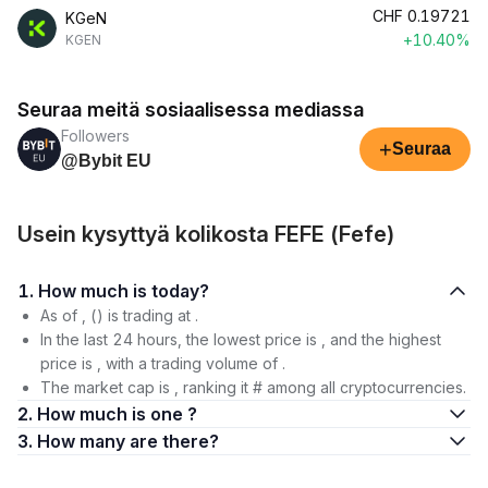
CHF
0.19721
KGeN
+10.40%
KGEN
Seuraa meitä sosiaalisessa mediassa
Followers
+
Seuraa
@Bybit EU
Usein kysyttyä kolikosta FEFE (Fefe)
1. How much is today?
As of , () is trading at .
In the last 24 hours, the lowest price is , and the highest
price is , with a trading volume of .
The market cap is , ranking it # among all cryptocurrencies.
2. How much is one ?
3. How many are there?