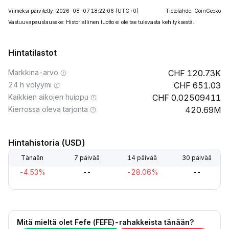
Viimeksi päivitetty: 2026-08-07 18:22:06
(UTC+0)
Tietolähde: CoinGecko
Vastuuvapauslauseke: Historiallinen tuotto ei ole tae tulevasta kehityksestä.
Hintatilastot
Markkina-arvo
120.73K
24 h volyymi
651.03
Kaikkien aikojen huippu
0.02509411
Kierrossa oleva tarjonta
420.69M
Hintahistoria (USD)
Tänään
7 päivää
14 päivää
30 päivää
-4.53%
--
-28.06%
--
Mitä mieltä olet Fefe (FEFE)-rahakkeista tänään?