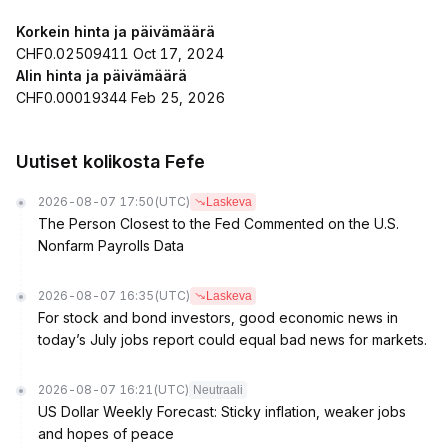
Korkein hinta ja päivämäärä
CHF0.02509411 Oct 17, 2024
Alin hinta ja päivämäärä
CHF0.00019344 Feb 25, 2026
Uutiset kolikosta Fefe
2026-08-07 17:50
(UTC)
Laskeva
The Person Closest to the Fed Commented on the U.S.
Nonfarm Payrolls Data
2026-08-07 16:35
(UTC)
Laskeva
For stock and bond investors, good economic news in
today’s July jobs report could equal bad news for markets.
2026-08-07 16:21
(UTC)
Neutraali
US Dollar Weekly Forecast: Sticky inflation, weaker jobs
and hopes of peace