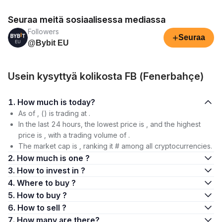
Seuraa meitä sosiaalisessa mediassa
Followers
+
Seuraa
@Bybit EU
Usein kysyttyä kolikosta FB (Fenerbahçe)
1. How much is today?
As of , () is trading at .
In the last 24 hours, the lowest price is , and the highest
price is , with a trading volume of .
The market cap is , ranking it # among all cryptocurrencies.
2. How much is one ?
3. How to invest in ?
4. Where to buy ?
5. How to buy ?
6. How to sell ?
7. How many are there?