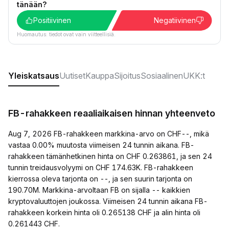
tänään?
Positiivinen
Negatiivinen
Huomautus: tiedot ovat vain viitteellisiä.
Yleiskatsaus
Uutiset
Kauppa
Sijoitus
Sosiaalinen
UKK:t
FB-rahakkeen reaaliaikaisen hinnan yhteenveto
Aug 7, 2026 FB-rahakkeen markkina-arvo on CHF--, mikä
vastaa 0.00% muutosta viimeisen 24 tunnin aikana. FB-
rahakkeen tämänhetkinen hinta on CHF 0.263861, ja sen 24
tunnin treidausvolyymi on CHF 174.63K. FB-rahakkeen
kierrossa oleva tarjonta on --, ja sen suurin tarjonta on
190.70M. Markkina-arvoltaan FB on sijalla -- kaikkien
kryptovaluuttojen joukossa. Viimeisen 24 tunnin aikana FB-
rahakkeen korkein hinta oli 0.265138 CHF ja alin hinta oli
0.261443 CHF.