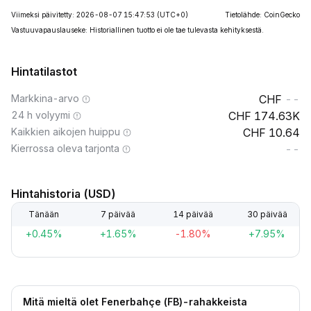
Viimeksi päivitetty: 2026-08-07 15:47:53
(UTC+0)
Tietolähde: CoinGecko
Vastuuvapauslauseke: Historiallinen tuotto ei ole tae tulevasta kehityksestä.
Hintatilastot
Markkina-arvo
--
24 h volyymi
174.63K
Kaikkien aikojen huippu
10.64
Kierrossa oleva tarjonta
--
Hintahistoria (USD)
Tänään
7 päivää
14 päivää
30 päivää
+0.45%
+1.65%
-1.80%
+7.95%
Mitä mieltä olet Fenerbahçe (FB)-rahakkeista