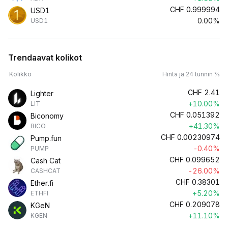
CHF
0.999994
USD1
0.00%
USD1
Trendaavat kolikot
Kolikko
Hinta ja 24 tunnin %
CHF
2.41
Lighter
+10.00%
LIT
CHF
0.051392
Biconomy
+41.30%
BICO
CHF
0.00230974
Pump.fun
-0.40%
PUMP
CHF
0.099652
Cash Cat
-26.00%
CASHCAT
CHF
0.38301
Ether.fi
+5.20%
ETHFI
CHF
0.209078
KGeN
+11.10%
KGEN