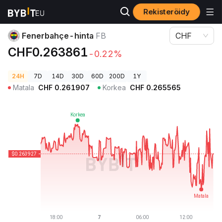
Rekisteröidy
Kryptohinnat
Fenerbahçe-hinta FB
Fenerbahçe-hinta
FB
CHF
CHF0.263861
-0.22%
24H
7D
14D
30D
60D
200D
1Y
Matala
CHF
0.261907
Korkea
CHF
0.265565