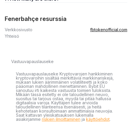
Fenerbahçe resurssia
Verkkosivusto
fbtokenofficial.com
Yhteisö
Vastuuvapauslauseke
Vastuuvapauslauseke Kryptovarojen hankkiminen
kryptovaroihin sisältää merkittäviä markkinariskejä,
mukaan lukien äärimmäinen volatiliteetti ja koko
pääoman mahdollinen menettäminen. Bybit EU
sanoutuu irti kaikesta vastuusta toimien tuloksista.
Mikään tässä esitetty ei ole taloudellinen neuvo,
suositus tai tarjous ostaa, myydä tai pitää hallussa
digitaalisia varoja. Käyttäjien tulee arvioida
taloudellinen tilanteensa itsenäisesti, ja heitä
kehotetaan konsultoimaan ammattimaisia neuvojia.
Saat kattavan yleiskatsauksen lukemalla
asiakirjamme
riskien ilmoittaminen
ja
käyttöehdot
.