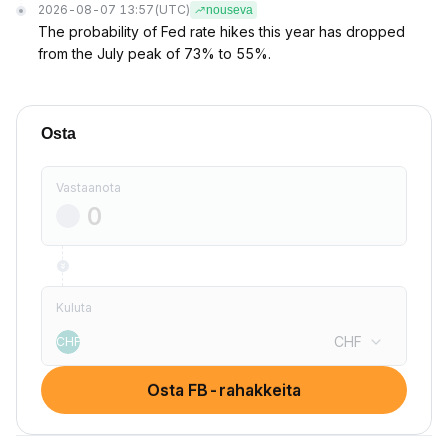
2026-08-07 13:57
(UTC)
nouseva
The probability of Fed rate hikes this year has dropped
from the July peak of 73% to 55%.
Osta
Vastaanota
Kuluta
CHF
CHF
Osta FB-rahakkeita