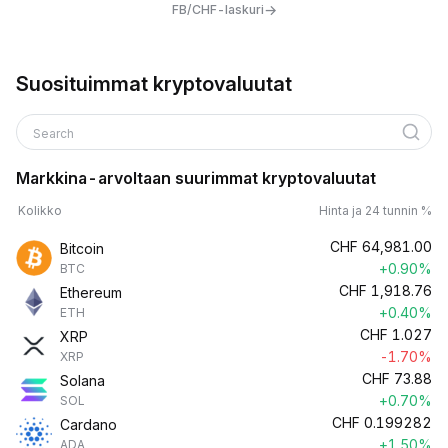
→
FB/CHF-laskuri
Suosituimmat kryptovaluutat
Search
Markkina-arvoltaan suurimmat kryptovaluutat
Kolikko
Hinta ja 24 tunnin %
CHF
64,981.00
Bitcoin
+0.90%
BTC
CHF
1,918.76
Ethereum
+0.40%
ETH
CHF
1.027
XRP
-1.70%
XRP
CHF
73.88
Solana
+0.70%
SOL
CHF
0.199282
Cardano
+1.50%
ADA