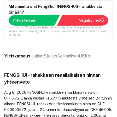
Mitä mieltä olet FengShui (FENGSHUI)-rahakkeista
tänään?
Positiivinen
Negatiivinen
Huomautus: Tämä kysely heijastaa vain käyttäjien mielipiteitä eikä se ole
taloudellinen neuvo. Bybit EU ei tue sitä, eikä sen ole tarkoitus osoittaa tulevaa
kehitystä.
Yleiskatsaus
Uutiset
Sijoitus
Sosiaalinen
UKK:t
FENGSHUI-rahakkeen reaaliaikaisen hinnan
yhteenveto
Aug 6, 2026 FENGSHUI-rahakkeen markkina-arvo on
CHF5.72K, mikä vastaa -16.77% muutosta viimeisen 24 tunnin
aikana. FENGSHUI-rahakkeen tämänhetkinen hinta on CHF
0.00000572, ja sen 24 tunnin treidausvolyymi on CHF 466.95.
FENGSHUI-rahakkeen kierrossa oleva tarjonta on 1.00B, ja