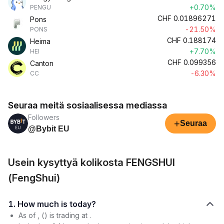
+0.70%
PENGU
CHF
0.01896271
Pons
-21.50%
PONS
CHF
0.188174
Heima
+7.70%
HEI
CHF
0.099356
Canton
-6.30%
CC
Seuraa meitä sosiaalisessa mediassa
Followers
+
Seuraa
@Bybit EU
Usein kysyttyä kolikosta FENGSHUI
(FengShui)
1. How much is today?
As of , () is trading at .