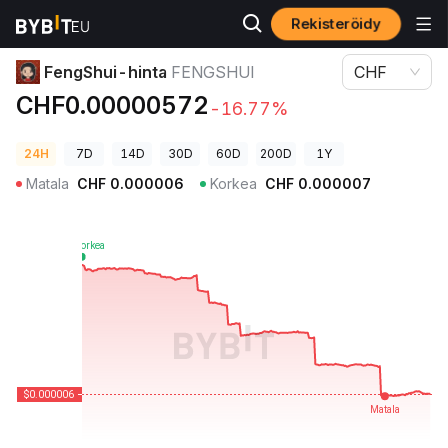
Rekisteröidy
Kryptohinnat
FengShui-hinta FENGSHUI
FengShui-hinta
FENGSHUI
CHF
CHF0.00000572
-16.77%
24H
7D
14D
30D
60D
200D
1Y
Matala
CHF
0.000006
Korkea
CHF
0.000007