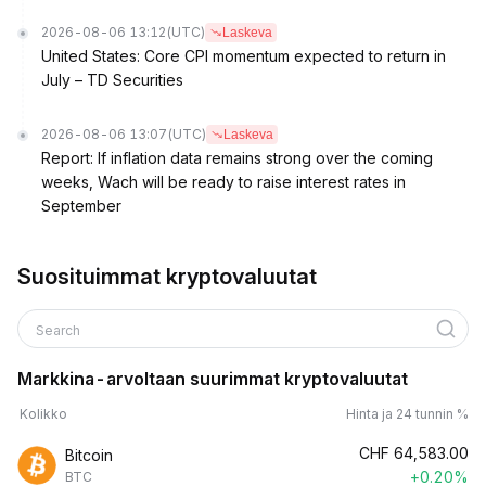
2026-08-06 13:12
(UTC)
Laskeva
United States: Core CPI momentum expected to return in
July – TD Securities
2026-08-06 13:07
(UTC)
Laskeva
Report: If inflation data remains strong over the coming
weeks, Wach will be ready to raise interest rates in
September
Suosituimmat kryptovaluutat
Search
Markkina-arvoltaan suurimmat kryptovaluutat
Kolikko
Hinta ja 24 tunnin %
CHF
64,583.00
Bitcoin
+0.20%
BTC