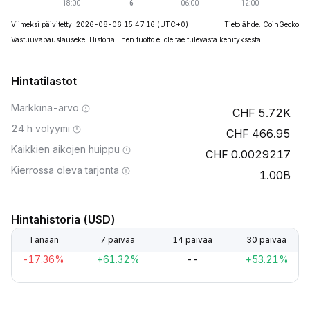
Viimeksi päivitetty: 2026-08-06 15:47:16
(UTC+0)
Tietolähde: CoinGecko
Vastuuvapauslauseke: Historiallinen tuotto ei ole tae tulevasta kehityksestä.
Hintatilastot
Markkina-arvo
5.72K
24 h volyymi
466.95
Kaikkien aikojen huippu
0.0029217
Kierrossa oleva tarjonta
1.00B
Hintahistoria (USD)
Tänään
7 päivää
14 päivää
30 päivää
-17.36%
+61.32%
--
+53.21%