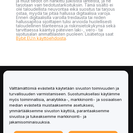
ja muut tiedot on hankittu julkisista lähteistä, ja ne
tarjotaan vain tiedotustarkoituksiin. Tämä sisältö ei
ole taloudellista neuvontaa eikä suositus tai tarjous
ostaa, myydä tai pitää hallussa digitaalisia varoja.
Ennen digitaalisilla varoilla treidausta tai niiden
hallussapitoa sijoittajien tulisi arvioida huolellisesti
taloudellinen tilanteensa ja riskinsietokykynsä sekä
tarvittaessa kääntyä pätevien laki-, vero- tai
sijoitusalan ammattilaisten puoleen. Lisätietoja saat
Bybit EU:n käyttöehdoista
.
Tietoa
Välttämättömiä evästeitä käytetään sivuston toimivuuden ja
Palvelut
turvallisuuden varmistamiseen. Suostumuksellasi käytämme
myös toiminnallisia, analytiikka-, markkinointi- ja sosiaalisen
median evästeitä muistaaksemme asetuksesi,
Tuki
ymmärtääksemme sivuston käyttöä, parantaaksemme
sivustoa ja tukeaksemme markkinointi- ja
Tuotteet
jakamisominaisuuksia.