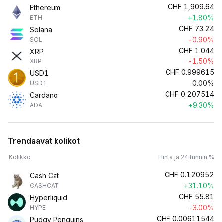
CHF
1,909.64
Ethereum
+1.80%
ETH
CHF
73.24
Solana
-0.90%
SOL
CHF
1.044
XRP
-1.50%
XRP
CHF
0.999615
USD1
0.00%
USD1
CHF
0.207514
Cardano
+9.30%
ADA
Trendaavat kolikot
Kolikko
Hinta ja 24 tunnin %
CHF
0.120952
Cash Cat
+31.10%
CASHCAT
CHF
55.81
Hyperliquid
-3.00%
HYPE
CHF
0.00611544
Pudgy Penguins