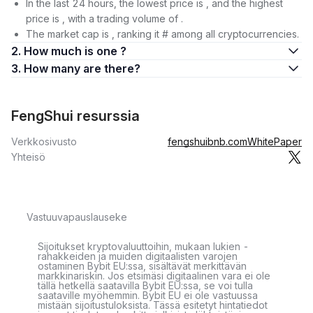
In the last 24 hours, the lowest price is , and the highest
price is , with a trading volume of .
The market cap is , ranking it # among all cryptocurrencies.
2. How much is one ?
3. How many are there?
FengShui resurssia
Verkkosivusto
fengshuibnb.com
WhitePaper
Yhteisö
Vastuuvapauslauseke
Sijoitukset kryptovaluuttoihin, mukaan lukien -
rahakkeiden ja muiden digitaalisten varojen
ostaminen Bybit EU:ssa, sisältävät merkittävän
markkinariskin. Jos etsimäsi digitaalinen vara ei ole
tällä hetkellä saatavilla Bybit EU:ssa, se voi tulla
saataville myöhemmin. Bybit EU ei ole vastuussa
mistään sijoitustuloksista. Tässä esitetyt hintatiedot