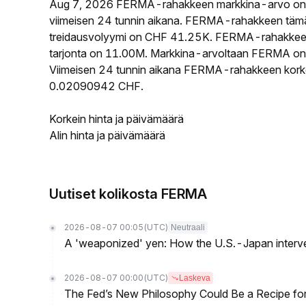
Aug 7, 2026 FERMA-rahakkeen markkina-arvo on
viimeisen 24 tunnin aikana. FERMA-rahakkeen täm
treidausvolyymi on CHF 41.25K. FERMA-rahakkeen k
tarjonta on 11.00M. Markkina-arvoltaan FERMA on si
Viimeisen 24 tunnin aikana FERMA-rahakkeen korkein
0.02090942 CHF.
Korkein hinta ja päivämäärä
Alin hinta ja päivämäärä
Uutiset kolikosta FERMA
2026-08-07 00:05
(UTC)
Neutraali
A 'weaponized' yen: How the U.S.-Japan interve
2026-08-07 00:00
(UTC)
Laskeva
The Fed’s New Philosophy Could Be a Recipe for I