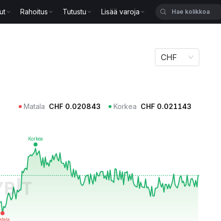
ut
Rahoitus
Tutustu
Lisää varoja
CHF
Matala
CHF
0.020843
Korkea
CHF
0.021143