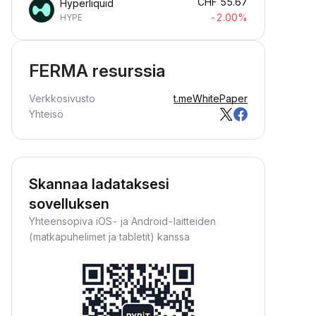
CHF
55.67
Hyperliquid
-2.00%
HYPE
FERMA resurssia
Verkkosivusto
t.me
WhitePaper
Yhteisö
Skannaa ladataksesi
sovelluksen
Yhteensopiva iOS- ja Android-laitteiden
(matkapuhelimet ja tabletit) kanssa