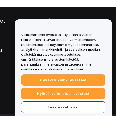
et
Lakiasiat
Eturistiriitapolitiikka
Välttämättömiä evästeitä käytetään sivuston
toimivuuden ja turvallisuuden varmistamiseen.
Yhteenveto säilytys- ja
hallinnointikäytännöstä
Suostumuksellasi käytämme myös toiminnallisia,
analytiikka-, markkinointi- ja sosiaalisen median
d
ESG-tiedot
evästeitä muistaaksemme asetuksesi,
ymmärtääksemme sivuston käyttöä,
Crypto-Asset White Papers
parantaaksemme sivustoa ja tukeaksemme
markkinointi- ja jakamisominaisuuksia.
Hyväksy kaikki evästeet
Hylkää valinnaiset evästeet
Evästeasetukset