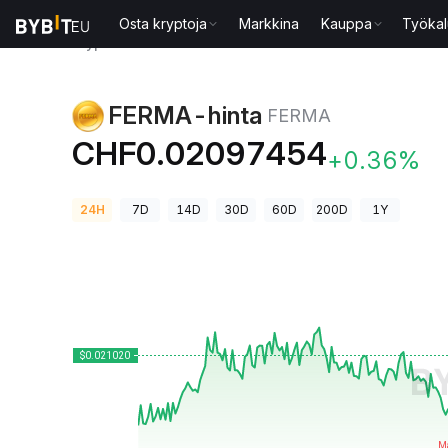
Osta kryptoja
Markkina
Kauppa
Työkal
Kryptohinnat
FERMA-hinta FERMA
FERMA-hinta
FERMA
CHF0.02097454
+0.36%
24H
7D
14D
30D
60D
200D
1Y