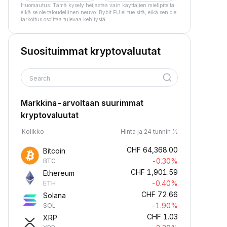
Huomautus: Tämä kysely heijastaa vain käyttäjien mielipiteitä
eikä se ole taloudellinen neuvo. Bybit EU ei tue sitä, eikä sen ole
tarkoitus osoittaa tulevaa kehitystä.
Suosituimmat kryptovaluutat
Search
Markkina-arvoltaan suurimmat
kryptovaluutat
Kolikko
Hinta ja 24 tunnin %
CHF
64,368.00
Bitcoin
-0.30%
BTC
CHF
1,901.59
Ethereum
-0.40%
ETH
CHF
72.66
Solana
-1.90%
SOL
CHF
1.03
XRP