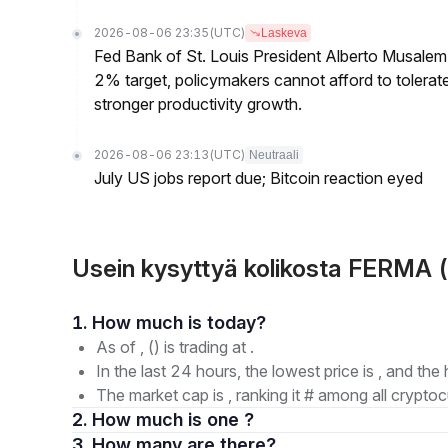
2026-08-06 23:35
(UTC)
Laskeva
Fed Bank of St. Louis President Alberto Musalem s
2% target, policymakers cannot afford to tolerate h
stronger productivity growth.
2026-08-06 23:13
(UTC)
Neutraali
July US jobs report due; Bitcoin reaction eyed
Usein kysyttyä kolikosta FERMA
1. How much is today?
As of , () is trading at .
In the last 24 hours, the lowest price is , and the 
The market cap is , ranking it # among all cryptoc
2. How much is one ?
3. How many are there?