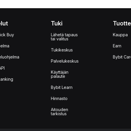
lut
Tuki
Tuotte
ick Buy
Lähetä tapaus
Kauppa
tai valitus
jelma
Earn
Tukikeskus
eluohjelma
Bybit Car
Palvelukeskus
API
Käyttäjän
palaute
anking
Bybit Learn
Hinnasto
Aitouden
tarkistus