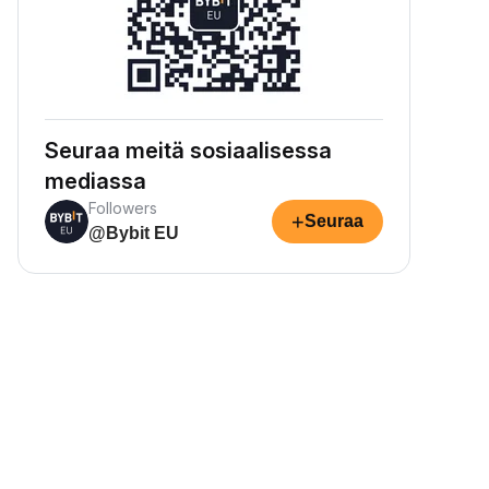
Seuraa meitä sosiaalisessa
mediassa
Followers
+
Seuraa
@Bybit EU