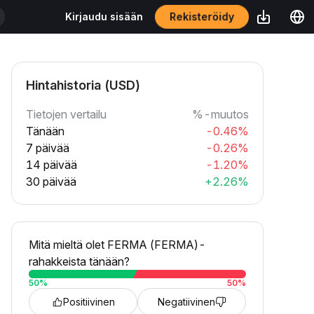
Rekisteröidy
Kirjaudu sisään
Hintahistoria (USD)
Tietojen vertailu
%-muutos
Tänään
-0.46%
7 päivää
-0.26%
14 päivää
-1.20%
30 päivää
+2.26%
Mitä mieltä olet FERMA (FERMA)-
rahakkeista tänään?
50
%
50
%
Positiivinen
Negatiivinen