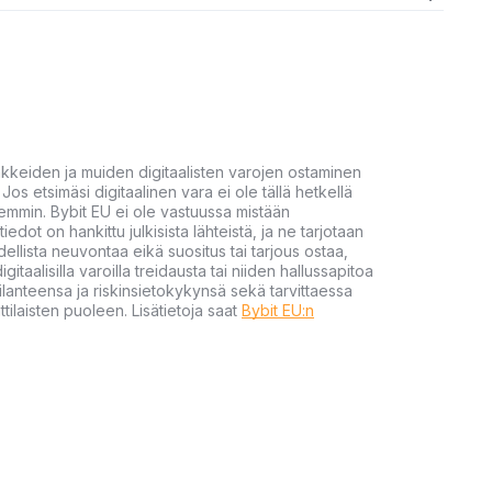
akkeiden ja muiden digitaalisten varojen ostaminen
Jos etsimäsi digitaalinen vara ei ole tällä hetkellä
öhemmin. Bybit EU ei ole vastuussa mistään
tiedot on hankittu julkisista lähteistä, ja ne tarjotaan
dellista neuvontaa eikä suositus tai tarjous ostaa,
gitaalisilla varoilla treidausta tai niiden hallussapitoa
en tilanteensa ja riskinsietokykynsä sekä tarvittaessa
tilaisten puoleen. Lisätietoja saat
Bybit EU:n