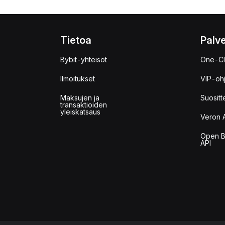
Tietoa
Palve
Bybit-yhteisöt
One-Cl
Ilmoitukset
VIP-oh
Maksujen ja
Suositt
transaktioiden
yleiskatsaus
Veron 
Open B
API