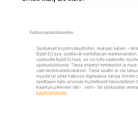
Vastuuvapauslauseke
Sijoitukset kryptovaluuttoihin, mukaan lukien -rah
Bybit EU:ssa, sisältävät merkittävän markkinariskin. 
saatavilla Bybit EU:ssa, se voi tulla saataville my
sijoitustuloksista. Tässä esitetyt hintatiedot ja muut 
vain tiedotustarkoituksiin. Tämä sisältö ei ole talou
myydä tai pitää hallussa digitaalisia varoja. Ennen di
sijoittajien tulisi arvioida huolellisesti taloudellin
kääntyä pätevien laki-, vero- tai sijoitusalan ammat
käyttöehdoista
.