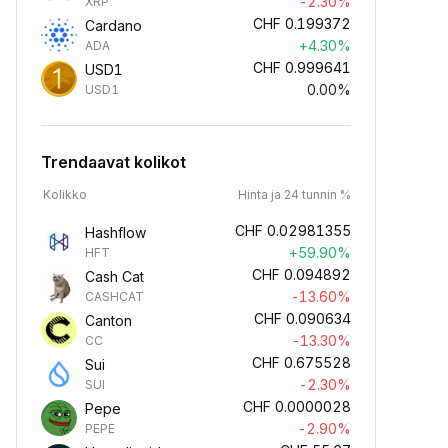
-2.30%
XRP
CHF
0.199372
Cardano
+4.30%
ADA
CHF
0.999641
USD1
0.00%
USD1
Trendaavat kolikot
Kolikko
Hinta ja 24 tunnin %
CHF
0.02981355
Hashflow
+59.90%
HFT
CHF
0.094892
Cash Cat
-13.60%
CASHCAT
CHF
0.090634
Canton
-13.30%
CC
CHF
0.675528
Sui
-2.30%
SUI
CHF
0.0000028
Pepe
-2.90%
PEPE