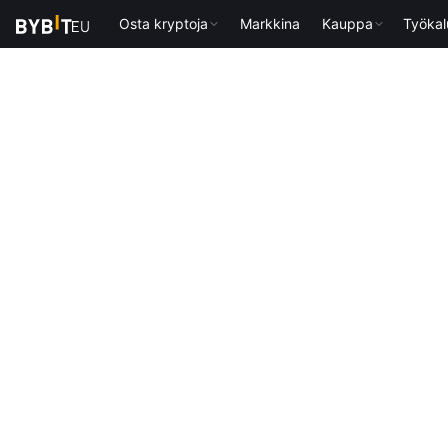
Osta kryptoja
Markkina
Kauppa
Työkal