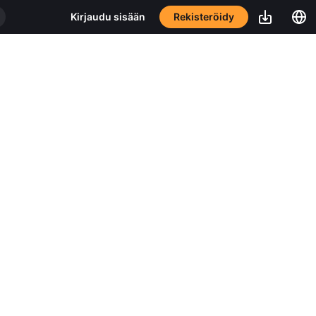
Rekisteröidy
Kirjaudu sisään