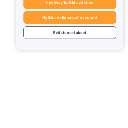
Hyväksy kaikki evästeet
Hylkää valinnaiset evästeet
Evästeasetukset
eet
Lakiasiat
Eturistiriitapolitiikka
Yhteenveto säilytys- ja
hallinnointikäytännöstä
rd
ESG-tiedot