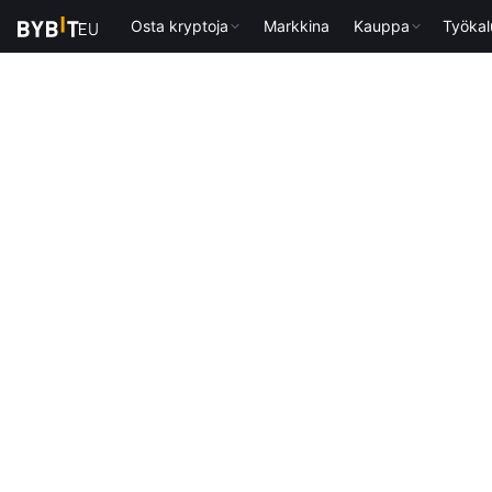
Osta kryptoja
Markkina
Kauppa
Työkal