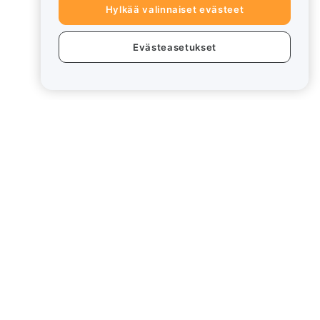
Hylkää valinnaiset evästeet
Evästeasetukset
eet
Lakiasiat
Eturistiriitapolitiikka
Yhteenveto säilytys- ja
hallinnointikäytännöstä
rd
ESG-tiedot
Crypto-Asset White Papers