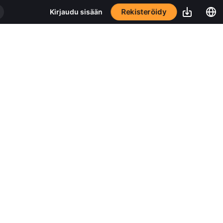
Rekisteröidy
Kirjaudu sisään