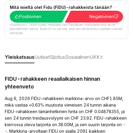
Mitä mieltä olet Fidu (FIDU)-rahakkeista tänään?
Positiivinen
Negatiivinen
Huomautus: Tämä kysely heijastaa vain käyttäjien mielipiteitä eikä se ole
taloudellinen neuvo. Bybit EU ei tue sitä, eikä sen ole tarkoitus osoittaa tulevaa
kehitystä.
Yleiskatsaus
Uutiset
Sijoitus
Sosiaalinen
UKK:t
FIDU-rahakkeen reaaliaikaisen hinnan
yhteenveto
Aug 6, 2026 FIDU-rahakkeen markkina-arvo on CHF1.85M,
mikä vastaa +0.63% muutosta viimeisen 24 tunnin aikana.
FIDU-rahakkeen tämänhetkinen hinta on CHF 0.04878355, ja
sen 24 tunnin treidausvolyymi on CHF 23.92. FIDU-rahakkeen
kierrossa oleva tarjonta on 38.00M, ja sen suurin tarjonta on -
-. Markkina-arvoltaan FIDU on sijalla 2091 kaikkien