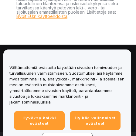
taloudellinen tilanteensa ja riskinsietokykynsä sekä
tarvittaessa kääntyä pätevien laki-, vero- tai
sijoitusalan ammattilaisten puoleen. Lisätietoja saat
Bybit EU:n käyttöehdoista
.
Tietoa
Välttämättömiä evästeitä käytetään sivuston toimivuuden ja
Palvelut
turvallisuuden varmistamiseen. Suostumuksellasi käytämme
myös toiminnallisia, analytiikka-, markkinointi- ja sosiaalisen
median evästeitä muistaaksemme asetuksesi,
Tuki
ymmärtääksemme sivuston käyttöä, parantaaksemme
sivustoa ja tukeaksemme markkinointi- ja
Tuotteet
jakamisominaisuuksia.
Lakiasiat
Hyväksy kaikki
Hylkää valinnaiset
evästeet
evästeet