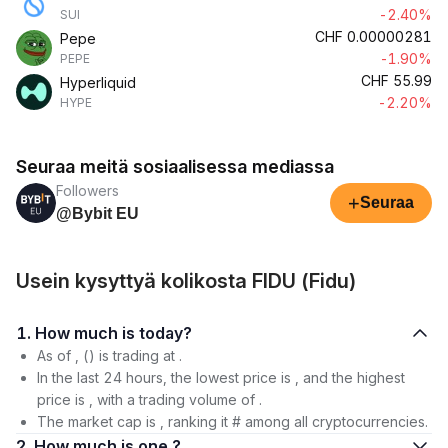
-2.40%
SUI
CHF
0.00000281
Pepe
-1.90%
PEPE
CHF
55.99
Hyperliquid
-2.20%
HYPE
Seuraa meitä sosiaalisessa mediassa
Followers
+
Seuraa
@Bybit EU
Usein kysyttyä kolikosta FIDU (Fidu)
1. How much is today?
As of , () is trading at .
In the last 24 hours, the lowest price is , and the highest
price is , with a trading volume of .
The market cap is , ranking it # among all cryptocurrencies.
2. How much is one ?