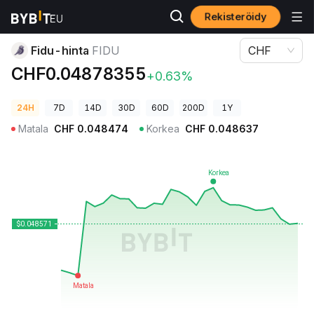
Rekisteröidy
Kryptohinnat
Fidu-hinta FIDU
Fidu-hinta
FIDU
CHF
CHF0.04878355
+0.63%
24H
7D
14D
30D
60D
200D
1Y
Matala
CHF
0.048474
Korkea
CHF
0.048637