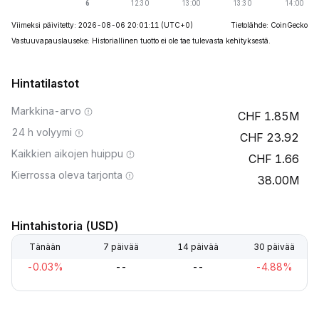
Viimeksi päivitetty: 2026-08-06 20:01:11
(UTC+0)
Tietolähde: CoinGecko
Vastuuvapauslauseke: Historiallinen tuotto ei ole tae tulevasta kehityksestä.
Hintatilastot
Markkina-arvo
1.85M
24 h volyymi
23.92
Kaikkien aikojen huippu
1.66
Kierrossa oleva tarjonta
38.00M
Hintahistoria (USD)
Tänään
7 päivää
14 päivää
30 päivää
-0.03%
--
--
-4.88%