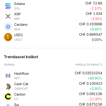
CHF
72.86
Solana
-2.10%
SOL
CHF
1.034
XRP
-3.30%
XRP
CHF
0.203998
Cardano
+6.90%
ADA
CHF
0.999547
USD1
0.00%
USD1
Trendaavat kolikot
Kolikko
Hinta ja 24 tunnin %
CHF
0.03510204
Hashflow
+90.90%
HFT
CHF
0.100423
Cash Cat
+5.90%
CASHCAT
CHF
0.091108
Canton
-11.30%
CC
CHF
0.675156
Sui