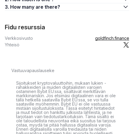
3. How many are there?
Fidu resurssia
Verkkosivusto
goldfinch.finance
Yhteisö
Vastuuvapauslauseke
Sijoitukset kryptovaluuttoihin, mukaan lukien -
rahakkeiden ja muiden digitaalisten varojen
ostaminen Bybit EU:ssa, sisältävät merkittävän
markkinariskin. Jos etsimäsi digitaalinen vara ei ole
tällä hetkellä saatavilla Bybit EU:ssa, se voi tulla
saataville myöhemmin. Bybit EU ei ole vastuussa
mistään sijoitustuloksista. Tässä esitetyt hintatiedot
ja muut tiedot on hankittu julkisista lähteistä, ja ne
tarjotaan vain tiedotustarkoituksiin. Tämä sisältö ei
ole taloudellista neuvontaa eikä suositus tai tarjous
ostaa, myydä tai pitää hallussa digitaalisia varoja.
Ennen digitaalisilla varoilla treidausta tai niiden
hallussapitoa sijoittajien tulisi arvioida huolellisesti