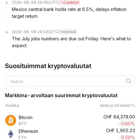
2026-08-06 19:09
(UTC)
Laskeva
Mexico central bank holds rate at 6.5%, delays inflation
target return
2026-08-06 19:03
(UTC)
Neutraali
The July jobs numbers are due out Friday. Here's what to
expect
Suosituimmat kryptovaluutat
Search
Markkina-arvoltaan suurimmat kryptovaluutat
Kolikko
Hinta ja 24 tunnin %
CHF
64,378.00
Bitcoin
-0.60%
BTC
CHF
1,905.23
Ethereum
-0.50%
ETH