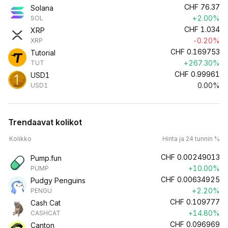
CHF
76.37
Solana
+2.00%
SOL
CHF
1.034
XRP
-0.20%
XRP
CHF
0.169753
Tutorial
+267.30%
TUT
CHF
0.99961
USD1
0.00%
USD1
Trendaavat kolikot
Kolikko
Hinta ja 24 tunnin %
CHF
0.00249013
Pump.fun
+10.00%
PUMP
CHF
0.00634925
Pudgy Penguins
+2.20%
PENGU
CHF
0.109777
Cash Cat
+14.80%
CASHCAT
CHF
0.096969
Canton