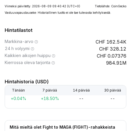
Viimeksi päivitetty: 2026-08-09 09:40:42
(UTC+0)
Tietolähde: CoinGecko
Vastuuvapauslauseke: Historiallinen tuotto ei ole tae tulevasta kehityksestä.
Hintatilastot
Markkina-arvo
162.54K
24 h volyymi
328.12
Kaikkien aikojen huippu
0.07376
Kierrossa oleva tarjonta
984.91M
Hintahistoria (USD)
Tänään
7 päivää
14 päivää
30 päivää
+0.04%
+18.50%
--
--
Mitä mieltä olet Fight to MAGA (FIGHT)-rahakkeista