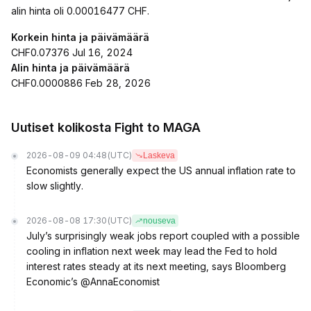
alin hinta oli 0.00016477 CHF.
Korkein hinta ja päivämäärä
CHF0.07376 Jul 16, 2024
Alin hinta ja päivämäärä
CHF0.0000886 Feb 28, 2026
Uutiset kolikosta Fight to MAGA
2026-08-09 04:48
(UTC)
Laskeva
Economists generally expect the US annual inflation rate to
slow slightly.
2026-08-08 17:30
(UTC)
nouseva
July’s surprisingly weak jobs report coupled with a possible
cooling in inflation next week may lead the Fed to hold
interest rates steady at its next meeting, says Bloomberg
Economic’s @AnnaEconomist