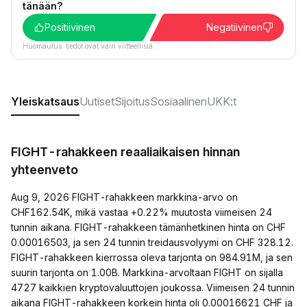
tänään?
Positiivinen
Negatiivinen
Huomautus: tiedot ovat vain viitteellisiä.
Yleiskatsaus
Uutiset
Sijoitus
Sosiaalinen
UKK:t
FIGHT-rahakkeen reaaliaikaisen hinnan
yhteenveto
Aug 9, 2026 FIGHT-rahakkeen markkina-arvo on
CHF162.54K, mikä vastaa +0.22% muutosta viimeisen 24
tunnin aikana. FIGHT-rahakkeen tämänhetkinen hinta on CHF
0.00016503, ja sen 24 tunnin treidausvolyymi on CHF 328.12.
FIGHT-rahakkeen kierrossa oleva tarjonta on 984.91M, ja sen
suurin tarjonta on 1.00B. Markkina-arvoltaan FIGHT on sijalla
4727 kaikkien kryptovaluuttojen joukossa. Viimeisen 24 tunnin
aikana FIGHT-rahakkeen korkein hinta oli 0.00016621 CHF ja