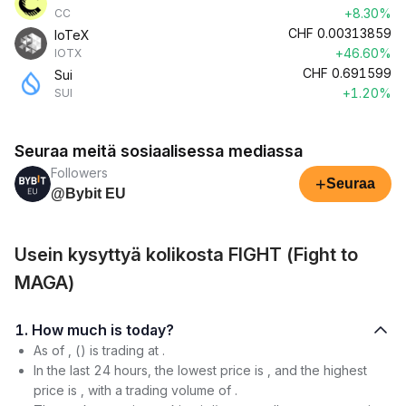
+8.30%
CC
CHF
0.00313859
IoTeX
+46.60%
IOTX
CHF
0.691599
Sui
+1.20%
SUI
Seuraa meitä sosiaalisessa mediassa
Followers
+
Seuraa
@Bybit EU
Usein kysyttyä kolikosta FIGHT (Fight to
MAGA)
1. How much is today?
As of , () is trading at .
In the last 24 hours, the lowest price is , and the highest
price is , with a trading volume of .