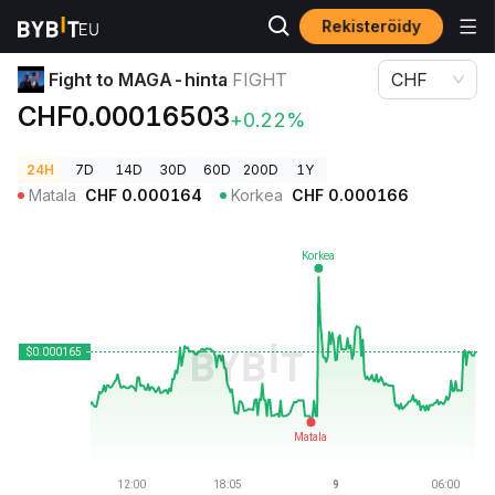
Rekisteröidy
Kryptohinnat
Fight to MAGA-hinta FIGHT
Fight to MAGA-hinta
FIGHT
CHF
CHF0.00016503
+0.22%
24H
7D
14D
30D
60D
200D
1Y
Matala
CHF
0.000164
Korkea
CHF
0.000166