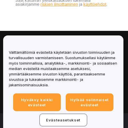
Saat kattavan yleiskatsauksen lukemalla
asiakirjamme
riskien ilmoittaminen
ja
käyttöehdot
.
Tietoa
Välttämättömiä evästeitä käytetään sivuston toimivuuden ja
Palvelut
turvallisuuden varmistamiseen. Suostumuksellasi käytämme
myös toiminnallisia, analytiikka-, markkinointi- ja sosiaalisen
median evästeitä muistaaksemme asetuksesi,
Tuki
ymmärtääksemme sivuston käyttöä, parantaaksemme
sivustoa ja tukeaksemme markkinointi- ja
Tuotteet
jakamisominaisuuksia.
Lakiasiat
Hyväksy kaikki
Hylkää valinnaiset
evästeet
evästeet
© 2025-2026 Bybit.eu. All rights reserved.
Evästeasetukset