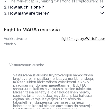
The market cap is , ranking it # among all cryptocurrencies.
2. How much is one ?
3. How many are there?
Fight to MAGA resurssia
Verkkosivusto
fight2maga.xyz
WhitePaper
Yhteisö
Vastuuvapauslauseke
Vastuuvapauslauseke Kryptovarojen hankkiminen
kryptovaroihin sisältää merkittäviä markkinariskejä,
mukaan lukien äärimmäinen volatiliteetti ja koko
pääoman mahdollinen menettäminen. Bybit EU
sanoutuu irti kaikesta vastuusta toimien tuloksista.
Mikään tässä esitetty ei ole taloudellinen neuvo,
suositus tai tarjous ostaa, myydä tai pitää hallussa
digitaalisia varoja. Käyttäjien tulee arvioida
taloudellinen tilanteensa itsenäisesti, ja heitä
kehotetaan konsultoimaan ammattimaisia neuvojia.