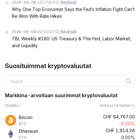
2026-08-08 13:17
(UTC)
Neutraali
Why One Top Economist Says the Fed’s Inflation Fight Can’t
Be Won With Rate Hikes
2026-08-08 03:01
(UTC)
Neutraali
TBL Weekly #180: US Treasury & The Fed, Labor Market,
and Liquidity
Suosituimmat kryptovaluutat
Search
Markkina-arvoltaan suurimmat kryptovaluutat
Kolikko
Hinta ja 24 tunnin %
CHF
64,767.00
Bitcoin
-0.20%
BTC
CHF
1,914.26
Ethereum
0.00%
ETH