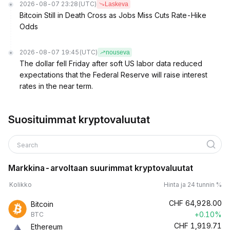
2026-08-07 23:28
(UTC)
Laskeva
Bitcoin Still in Death Cross as Jobs Miss Cuts Rate-Hike
Odds
2026-08-07 19:45
(UTC)
nouseva
The dollar fell Friday after soft US labor data reduced
expectations that the Federal Reserve will raise interest
rates in the near term.
Suosituimmat kryptovaluutat
Search
Markkina-arvoltaan suurimmat kryptovaluutat
Kolikko
Hinta ja 24 tunnin %
CHF
64,928.00
Bitcoin
+0.10%
BTC
CHF
1,919.71
Ethereum