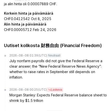
ja alin hinta oli 0.00007889 CHF.
Korkein hinta ja päivämäärä
CHF0.0412542 Oct 8, 2025
Alin hinta ja päivämäärä
CHF0.00005712 Feb 24, 2026
Uutiset kolikosta 財務自由 (Financial Freedom)
2026-08-08 01:39
(UTC)
Neutraali
July nonfarm payrolls did not give the Federal Reserve a
clear answer; the “New Federal Reserve News Agency”:
whether to raise rates in September still depends on
inflation.
2026-08-08 00:25
(UTC)
Laskeva
Morgan Stanley: Expects Federal Reserve balance sheet to
shrink by $1.5 trillion