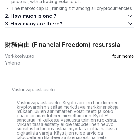
price is , with a trading volume of .
The market cap is , ranking it # among all cryptocurrencies.
2. How much is one ?
3. How many are there?
財務自由 (Financial Freedom) resurssia
Verkkosivusto
four.meme
Yhteisö
Vastuuvapauslauseke
Vastuuvapauslauseke Kryptovarojen hankkiminen
kryptovaroihin sisältää merkittäviä markkinariskejä,
mukaan lukien äärimmäinen volatiliteetti ja koko
pääoman mahdollinen menettäminen. Bybit EU
sanoutuu irti kaikesta vastuusta toimien tuloksista.
Mikään tässä esitetty ei ole taloudellinen neuvo,
suositus tai tarjous ostaa, myydä tai pitää hallussa
digitaalisia varoja. Käyttäjien tulee arvioida
taloudellinen tilanteensa itsenäisesti, ja heitä