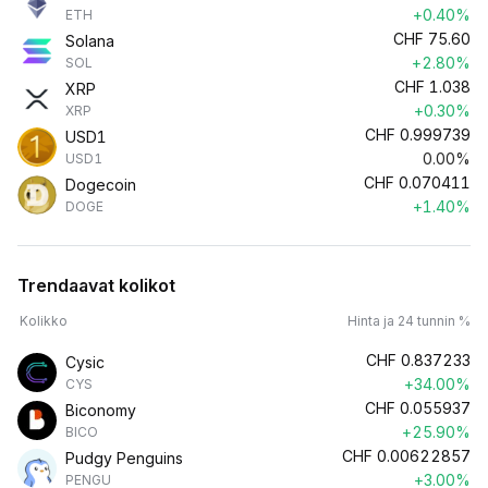
+0.40%
ETH
CHF
75.60
Solana
+2.80%
SOL
CHF
1.038
XRP
+0.30%
XRP
CHF
0.999739
USD1
0.00%
USD1
CHF
0.070411
Dogecoin
+1.40%
DOGE
Trendaavat kolikot
Kolikko
Hinta ja 24 tunnin %
CHF
0.837233
Cysic
+34.00%
CYS
CHF
0.055937
Biconomy
+25.90%
BICO
CHF
0.00622857
Pudgy Penguins
+3.00%
PENGU