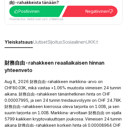
由)-rahakkeista tänään?
Positiivinen
Negatiivinen
Huomautus: tiedot ovat vain viitteellisiä.
Yleiskatsaus
Uutiset
Sijoitus
Sosiaalinen
UKK:t
財務自由-rahakkeen reaaliaikaisen hinnan
yhteenveto
Aug 8, 2026 財務自由-rahakkeen markkina-arvo on
CHF80.03K, mikä vastaa +1.06% muutosta viimeisen 24 tunnin
aikana. 財務自由-rahakkeen tämänhetkinen hinta on CHF
0.00007995, ja sen 24 tunnin treidausvolyymi on CHF 24.78K.
財務自由-rahakkeen kierrossa oleva tarjonta on 1.00B, ja sen
suurin tarjonta on 1.00B. Markkina-arvoltaan 財務自由 on sijalla
5799 kaikkien kryptovaluuttojen joukossa. Viimeisen 24 tunnin
aikana 財務自由-rahakkeen korkein hinta oli 0.00008964 CHF