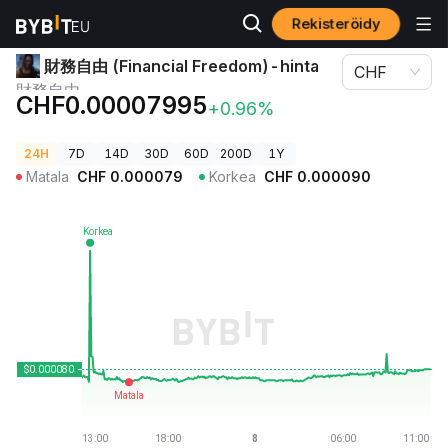
Rekisteröidy
Kryptohinnat
財務自由 (Financial Freedom)-hinta 財務自由
財務自由 (Financial Freedom)-hinta
CHF
財務自由
CHF0.00007995
+0.96%
24H
7D
14D
30D
60D
200D
1Y
Matala
CHF
0.000079
Korkea
CHF
0.000090