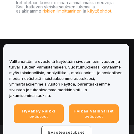
kehotetaan konsultoimaan ammattimaisia neuvojia.
Saat kattavan yleiskatsauksen lukemalla
asiakirjamme
riskien ilmoittaminen
ja
käyttöehdot
.
Tietoa
Välttämättömiä evästeitä käytetään sivuston toimivuuden ja
Palvelut
turvallisuuden varmistamiseen. Suostumuksellasi käytämme
myös toiminnallisia, analytiikka-, markkinointi- ja sosiaalisen
median evästeitä muistaaksemme asetuksesi,
Tuki
ymmärtääksemme sivuston käyttöä, parantaaksemme
sivustoa ja tukeaksemme markkinointi- ja
Tuotteet
jakamisominaisuuksia.
Lakiasiat
Hyväksy kaikki
Hylkää valinnaiset
evästeet
evästeet
© 2025-2026 Bybit.eu. Kaikki oikeudet pidätetään.
Evästeasetukset