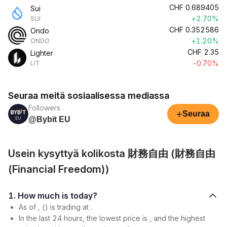
CHF
0.689405
Sui
+2.70%
SUI
CHF
0.352586
Ondo
+1.20%
ONDO
CHF
2.35
Lighter
-0.70%
LIT
Seuraa meitä sosiaalisessa mediassa
Followers
+
Seuraa
@Bybit EU
Usein kysyttyä kolikosta 財務自由 (財務自由
(Financial Freedom))
1. How much is today?
As of , () is trading at .
In the last 24 hours, the lowest price is , and the highest