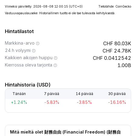
Viimeksi päivitetty: 2026-08-08 12:00:15
(UTC+0)
Tietolähde: CoinGecko
Vastuuvapauslauseke: Historiallinen tuotto ei ole tae tulevasta kehityksestä.
Hintatilastot
Markkina-arvo
80.03K
24 h volyymi
24.78K
Kaikkien aikojen huippu
0.0412542
Kierrossa oleva tarjonta
1.00B
Hintahistoria (USD)
Tänään
7 päivää
14 päivää
30 päivää
+1.24%
-5.83%
-3.85%
-16.16%
Mitä mieltä olet 財務自由 (Financial Freedom) (財務自