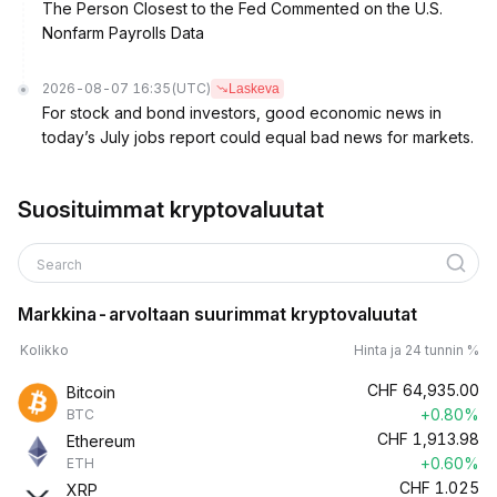
The Person Closest to the Fed Commented on the U.S.
Nonfarm Payrolls Data
2026-08-07 16:35
(UTC)
Laskeva
For stock and bond investors, good economic news in
today’s July jobs report could equal bad news for markets.
Suosituimmat kryptovaluutat
Search
Markkina-arvoltaan suurimmat kryptovaluutat
Kolikko
Hinta ja 24 tunnin %
CHF
64,935.00
Bitcoin
+0.80%
BTC
CHF
1,913.98
Ethereum
+0.60%
ETH
CHF
1.025
XRP