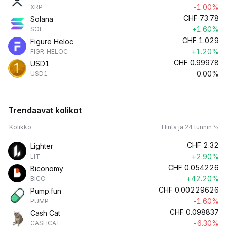
-1.00%
XRP
CHF
73.78
Solana
+1.60%
SOL
CHF
1.029
Figure Heloc
+1.20%
FIGR_HELOC
CHF
0.99978
USD1
0.00%
USD1
Trendaavat kolikot
Kolikko
Hinta ja 24 tunnin %
CHF
2.32
Lighter
+2.90%
LIT
CHF
0.054226
Biconomy
+42.20%
BICO
CHF
0.00229626
Pump.fun
-1.60%
PUMP
CHF
0.098837
Cash Cat
-6.30%
CASHCAT