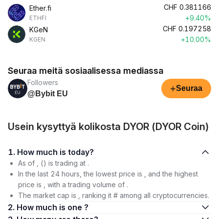
CHF
0.381166
Ether.fi
+9.40%
ETHFI
CHF
0.197258
KGeN
+10.00%
KGEN
Seuraa meitä sosiaalisessa mediassa
Followers
+
Seuraa
@Bybit EU
Usein kysyttyä kolikosta DYOR (DYOR Coin)
1. How much is today?
As of , () is trading at .
In the last 24 hours, the lowest price is , and the highest
price is , with a trading volume of .
The market cap is , ranking it # among all cryptocurrencies.
2. How much is one ?