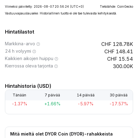
Viimeksi päivitetty: 2026-08-07 20:56:24
(UTC+0)
Tietolähde: CoinGecko
Vastuuvapauslauseke: Historiallinen tuotto ei ole tae tulevasta kehityksestä.
Hintatilastot
Markkina-arvo
128.78K
24 h volyymi
148.41
Kaikkien aikojen huippu
15.54
Kierrossa oleva tarjonta
300.00K
Hintahistoria (USD)
Tänään
7 päivää
14 päivää
30 päivää
-1.37%
+1.66%
-5.97%
-17.57%
Mitä mieltä olet DYOR Coin (DYOR)-rahakkeista