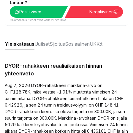
tänään?
Positiivinen
Negatiivinen
Huomautus: tiedot ovat vain viitteellisiä.
Yleiskatsaus
Uutiset
Sijoitus
Sosiaalinen
UKK:t
DYOR-rahakkeen reaaliaikaisen hinnan
yhteenveto
Aug 7, 2026 DYOR-rahakkeen markkina-arvo on
CHF128.78K, mikä vastaa -1.91% muutosta viimeisen 24
tunnin aikana. DYOR-rahakkeen tämänhetkinen hinta on CHF
0.42926, ja sen 24 tunnin treidausvolyymi on CHF 148.41.
DYOR-rahakkeen kierrossa oleva tarjonta on 300.00K, ja sen
suurin tarjonta on 300.00K. Markkina-arvoltaan DYOR on sijalla
5029 kaikkien kryptovaluuttojen joukossa. Viimeisen 24 tunnin
aikana DYOR-rahakkeen korkein hinta oli 0.436101 CHF ja alin