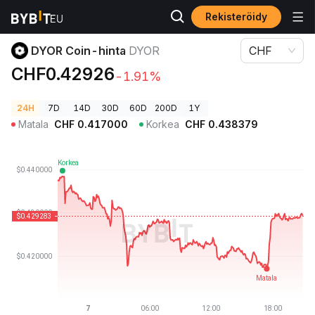
Rekisteröidy
Kryptohinnat
DYOR Coin-hinta DYOR
DYOR Coin-hinta
DYOR
CHF
CHF0.42926
-1.91%
24H
7D
14D
30D
60D
200D
1Y
Matala
CHF
0.417000
Korkea
CHF
0.438379