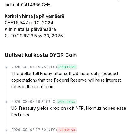
hinta oli 0.414666 CHF.
Korkein hinta ja päivämäärä
CHF15.54 Apr 10, 2024
Alin hinta ja päivämäärä
CHF0.298823 Nov 23, 2025
Uutiset kolikosta DYOR Coin
2026-08-07 19:45
(UTC)
nouseva
The dollar fell Friday after soft US labor data reduced
expectations that the Federal Reserve will raise interest
rates in the near term.
2026-08-07 19:24
(UTC)
nouseva
US Treasury yields drop on soft NFP, Hormuz hopes ease
Fed risks
2026-08-07 17:50
(UTC)
Laskeva