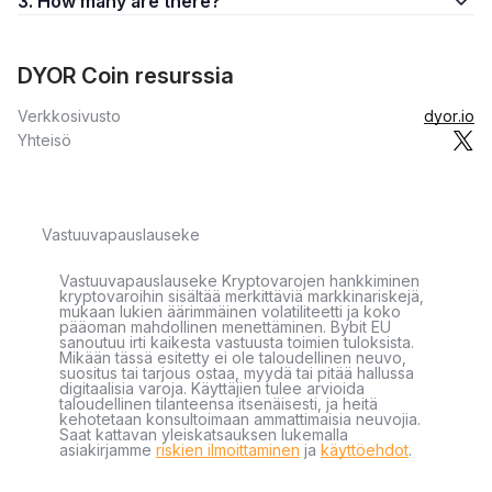
3. How many are there?
DYOR Coin resurssia
Verkkosivusto
dyor.io
Yhteisö
Vastuuvapauslauseke
Vastuuvapauslauseke Kryptovarojen hankkiminen
kryptovaroihin sisältää merkittäviä markkinariskejä,
mukaan lukien äärimmäinen volatiliteetti ja koko
pääoman mahdollinen menettäminen. Bybit EU
sanoutuu irti kaikesta vastuusta toimien tuloksista.
Mikään tässä esitetty ei ole taloudellinen neuvo,
suositus tai tarjous ostaa, myydä tai pitää hallussa
digitaalisia varoja. Käyttäjien tulee arvioida
taloudellinen tilanteensa itsenäisesti, ja heitä
kehotetaan konsultoimaan ammattimaisia neuvojia.
Saat kattavan yleiskatsauksen lukemalla
asiakirjamme
riskien ilmoittaminen
ja
käyttöehdot
.