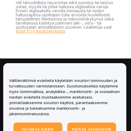
ole taloudellista neuvontaa eikä suositus tai tarjous
ostaa, myydä tai pitää hallussa digitaalisia varoja.
Ennen digitaalisilla varoilla treidausta tai niiden
hallussapitoa sijoittajien tulisi arvioida huolellisesti
taloudellinen tilanteensa ja riskinsietokykynsä sekä
tarvittaessa kääntyä pätevien laki-, vero- tai
sijoitusalan ammattilaisten puoleen. Lisätietoja saat
Bybit EU:n käyttöehdoista
.
Tietoa
Välttämättömiä evästeitä käytetään sivuston toimivuuden ja
Palvelut
turvallisuuden varmistamiseen. Suostumuksellasi käytämme
myös toiminnallisia, analytiikka-, markkinointi- ja sosiaalisen
median evästeitä muistaaksemme asetuksesi,
Tuki
ymmärtääksemme sivuston käyttöä, parantaaksemme
sivustoa ja tukeaksemme markkinointi- ja
Tuotteet
jakamisominaisuuksia.
Lakiasiat
Hyväksy kaikki
Hylkää valinnaiset