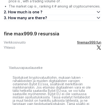
price is , with a trading volume of .
The market cap is , ranking it # among all cryptocurrencies.
2. How much is one ?
3. How many are there?
fine max999.9 resurssia
Verkkosivusto
finemax999.fun
Yhteisö
Vastuuvapauslauseke
Sijoitukset kryptovaluuttoihin, mukaan lukien -
rahakkeiden ja muiden digitaalisten varojen
ostaminen Bybit EU:ssa, sisältävät merkittävän
markkinariskin. Jos etsimäsi digitaalinen vara ei ole
tällä hetkellä saatavilla Bybit EU:ssa, se voi tulla
saataville myöhemmin. Bybit EU ei ole vastuussa
mistään sijoitustuloksista. Tässä esitetyt hintatiedot
ja muut tiedot on hankittu julkisista lähteistä, ja ne
tarjotaan vain tiedotustarkoituksiin. Tämä sisältö ei