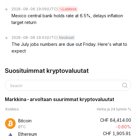
2026-08-06 19:09
(UTC)
Laskeva
Mexico central bank holds rate at 6.5%, delays inflation
target return
2026-08-06 19:03
(UTC)
Neutraali
The July jobs numbers are due out Friday. Here's what to
expect
Suosituimmat kryptovaluutat
Search
Markkina-arvoltaan suurimmat kryptovaluutat
Kolikko
Hinta ja 24 tunnin %
CHF
64,414.00
Bitcoin
-0.60%
BTC
CHF
1,905.91
Ethereum