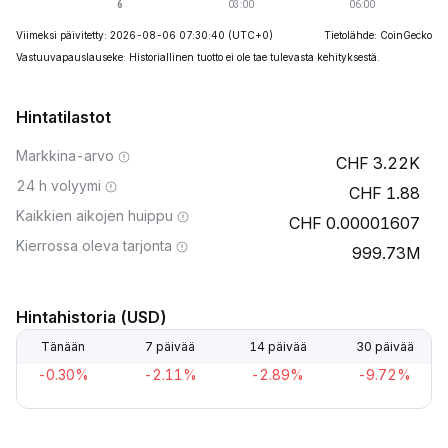
Viimeksi päivitetty: 2026-08-06 07:30:40
(UTC+0)
Tietolähde: CoinGecko
Vastuuvapauslauseke: Historiallinen tuotto ei ole tae tulevasta kehityksestä.
Hintatilastot
Markkina-arvo
3.22K
24 h volyymi
1.88
Kaikkien aikojen huippu
0.00001607
Kierrossa oleva tarjonta
999.73M
Hintahistoria (USD)
Tänään
7 päivää
14 päivää
30 päivää
-0.30%
-2.11%
-2.89%
-9.72%