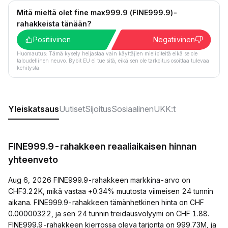
Mitä mieltä olet fine max999.9 (FINE999.9)-
rahakkeista tänään?
Positiivinen
Negatiivinen
Huomautus: Tämä kysely heijastaa vain käyttäjien mielipiteitä eikä se ole
taloudellinen neuvo. Bybit EU ei tue sitä, eikä sen ole tarkoitus osoittaa tulevaa
kehitystä.
Yleiskatsaus
Uutiset
Sijoitus
Sosiaalinen
UKK:t
FINE999.9-rahakkeen reaaliaikaisen hinnan
yhteenveto
Aug 6, 2026 FINE999.9-rahakkeen markkina-arvo on
CHF3.22K, mikä vastaa +0.34% muutosta viimeisen 24 tunnin
aikana. FINE999.9-rahakkeen tämänhetkinen hinta on CHF
0.00000322, ja sen 24 tunnin treidausvolyymi on CHF 1.88.
FINE999.9-rahakkeen kierrossa oleva tarjonta on 999.73M, ja