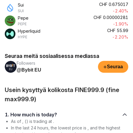
CHF
0.675017
Sui
-2.40%
SUI
CHF
0.00000281
Pepe
-1.90%
PEPE
CHF
55.99
Hyperliquid
-2.20%
HYPE
Seuraa meitä sosiaalisessa mediassa
Followers
+
Seuraa
@Bybit EU
Usein kysyttyä kolikosta FINE999.9 (fine
max999.9)
1. How much is today?
As of , () is trading at .
In the last 24 hours, the lowest price is , and the highest