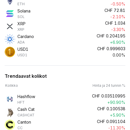
-0.50%
ETH
CHF
72.81
Solana
-2.10%
SOL
CHF
1.034
XRP
-3.30%
XRP
CHF
0.204195
Cardano
+6.90%
ADA
CHF
0.999603
USD1
0.00%
USD1
Trendaavat kolikot
Kolikko
Hinta ja 24 tunnin %
CHF
0.03510995
Hashflow
+90.90%
HFT
CHF
0.100538
Cash Cat
+5.90%
CASHCAT
CHF
0.091104
Canton
-11.30%
CC