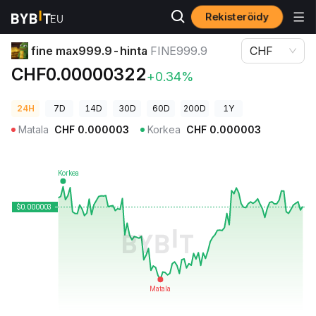
Rekisteröidy
Kryptohinnat
fine max999.9-hinta FINE999.9
fine max999.9-hinta
FINE999.9
CHF
CHF0.00000322
+0.34%
24H
7D
14D
30D
60D
200D
1Y
Matala
CHF
0.000003
Korkea
CHF
0.000003