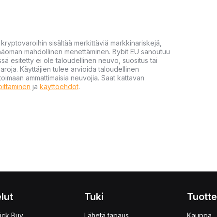
yptovaroihin sisältää merkittäviä markkinariskejä,
 pääoman mahdollinen menettäminen. Bybit EU sanoutuu
ssä esitetty ei ole taloudellinen neuvo, suositus tai
varoja. Käyttäjien tulee arvioida taloudellinen
ultoimaan ammattimaisia neuvojia. Saat kattavan
moittaminen
ja
käyttöehdot
.
lut
Tuki
Tuotte
ick Buy
Lähetä tapaus
Kauppa