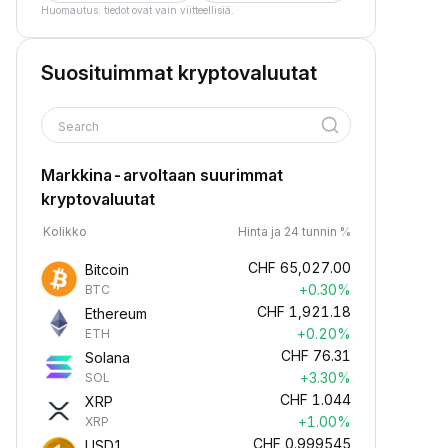
Huomautus: tiedot ovat vain viitteellisiä.
Suosituimmat kryptovaluutat
Search
Markkina-arvoltaan suurimmat
kryptovaluutat
Kolikko
Hinta ja 24 tunnin %
CHF
65,027.00
Bitcoin
+0.30%
BTC
CHF
1,921.18
Ethereum
+0.20%
ETH
CHF
76.31
Solana
+3.30%
SOL
CHF
1.044
XRP
+1.00%
XRP
CHF
0.999545
USD1