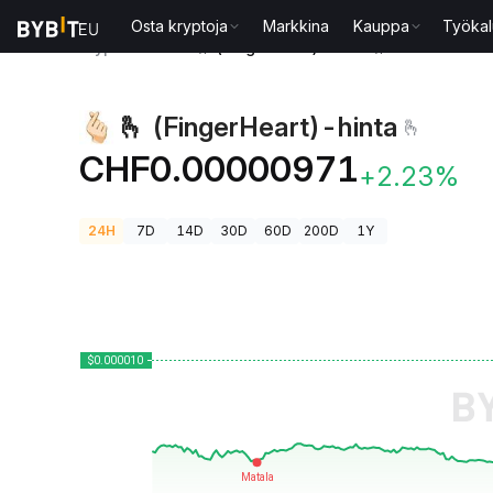
Osta kryptoja
Markkina
Kauppa
Työkal
Kryptohinnat
🫰 (FingerHeart)-hinta 🫰
🫰 (FingerHeart)-hinta
🫰
CHF0.00000971
+2.23%
24H
7D
14D
30D
60D
200D
1Y