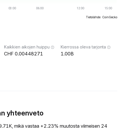
Tietolähde: CoinGecko
Kaikkien aikojen huippu
Kierrossa oleva tarjonta
0.00448271
1.00B
an yhteenveto
.71K, mikä vastaa +2.23% muutosta viimeisen 24