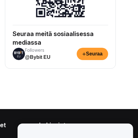
Seuraa meitä sosiaalisessa
mediassa
Followers
+
Seuraa
@Bybit EU
et
Lakiasiat
Eturistiriitapolitiikka