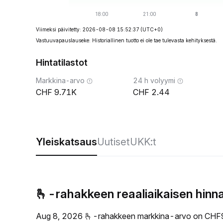
Viimeksi päivitetty: 2026-08-08 15:52:37
(UTC+0)
Vastuuvapauslauseke: Historiallinen tuotto ei ole tae tulevasta kehityksestä.
Hintatilastot
Markkina-arvo
24 h volyymi
9.71K
2.44
Yleiskatsaus
Uutiset
UKK:t
🫰-rahakkeen reaaliaikaisen hinn
Aug 8, 2026 🫰-rahakkeen markkina-arvo on CHF9