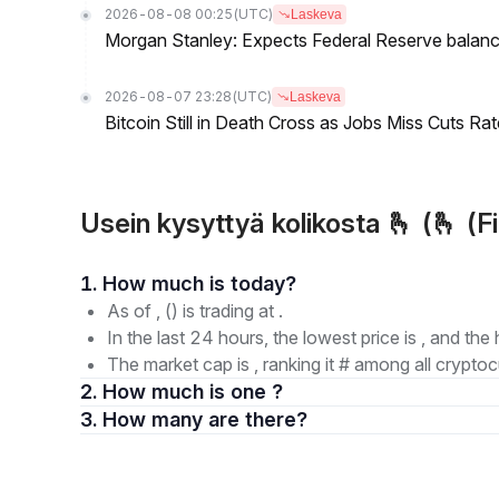
2026-08-08 00:25
(UTC)
Laskeva
Morgan Stanley: Expects Federal Reserve balance 
2026-08-07 23:28
(UTC)
Laskeva
Bitcoin Still in Death Cross as Jobs Miss Cuts R
Usein kysyttyä kolikosta 🫰 (🫰 (
1. How much is today?
As of , () is trading at .
In the last 24 hours, the lowest price is , and the 
The market cap is , ranking it # among all cryptoc
2. How much is one ?
3. How many are there?