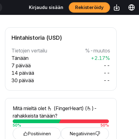
Rekisteröidy
Kirjaudu sisään
Hintahistoria (USD)
Tietojen vertailu
%-muutos
Tänään
+2.17%
7 päivää
--
14 päivää
--
30 päivää
--
Mitä mieltä olet 🫰 (FingerHeart) (🫰)-
rahakkeista tänään?
50
%
50
%
Positiivinen
Negatiivinen