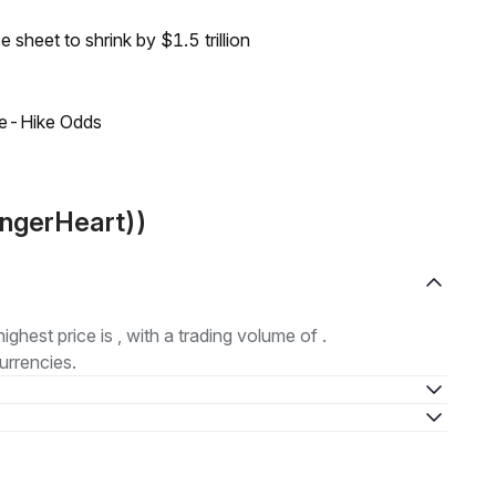
sheet to shrink by $1.5 trillion
ate-Hike Odds
FingerHeart))
highest price is , with a trading volume of .
urrencies.