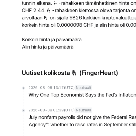
tunnin aikana. 🫰-rahakkeen tämänhetkinen hinta o
CHF 2.44. 🫰-rahakkeen kierrossa oleva tarjonta on
arvoltaan 🫰 on sijalla 9826 kaikkien kryptovaluutt
korkein hinta oli 0.0000098 CHF ja alin hinta oli 0
Korkein hinta ja päivämäärä
Alin hinta ja päivämäärä
Uutiset kolikosta 🫰 (FingerHeart)
2026-08-08 13:17
(UTC)
Neutraali
Why One Top Economist Says the Fed’s Inflation
2026-08-08 01:39
(UTC)
Neutraali
July nonfarm payrolls did not give the Federal 
Agency”: whether to raise rates in September still