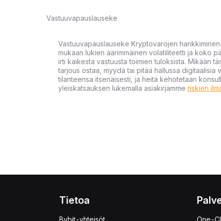
Vastuuvapauslauseke
Vastuuvapauslauseke Kryptovarojen hankkiminen kr
mukaan lukien äärimmäinen volatiliteetti ja koko
irti kaikesta vastuusta toimien tuloksista. Mikään tä
tarjous ostaa, myydä tai pitää hallussa digitaalisia 
tilanteensa itsenäisesti, ja heitä kehotetaan kons
yleiskatsauksen lukemalla asiakirjamme
riskien il
Tietoa
Palve
Bybit-yhteisöt
One-Cl