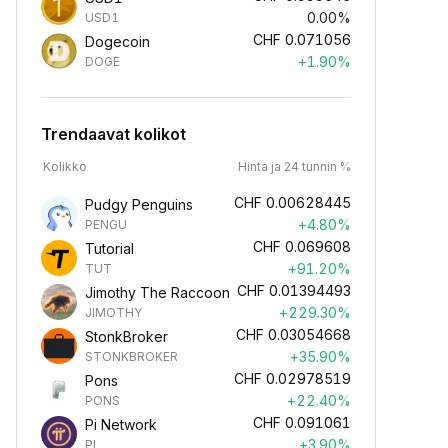
0.00%
USD1
CHF
0.071056
Dogecoin
+1.90%
DOGE
Trendaavat kolikot
Kolikko
Hinta ja 24 tunnin %
CHF
0.00628445
Pudgy Penguins
+4.80%
PENGU
CHF
0.069608
Tutorial
+91.20%
TUT
CHF
0.01394493
Jimothy The Raccoon
+229.30%
JIMOTHY
CHF
0.03054668
StonkBroker
+35.90%
STONKBROKER
CHF
0.02978519
Pons
+22.40%
PONS
CHF
0.091061
Pi Network
+3.90%
PI