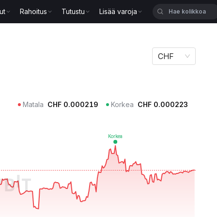
ut
Rahoitus
Tutustu
Lisää varoja
CHF
Matala
CHF
0.000219
Korkea
CHF
0.000223