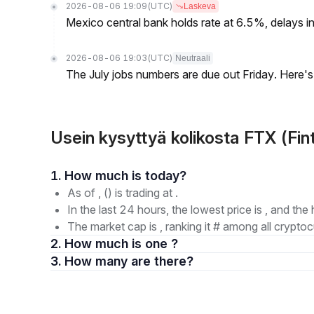
2026-08-06 19:09
(UTC)
Laskeva
Mexico central bank holds rate at 6.5%, delays inf
2026-08-06 19:03
(UTC)
Neutraali
The July jobs numbers are due out Friday. Here'
Usein kysyttyä kolikosta FTX (Fin
1. How much is today?
As of , () is trading at .
In the last 24 hours, the lowest price is , and the 
The market cap is , ranking it # among all cryptoc
2. How much is one ?
3. How many are there?