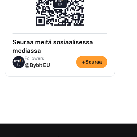
Seuraa meitä sosiaalisessa
mediassa
Followers
+
Seuraa
@Bybit EU