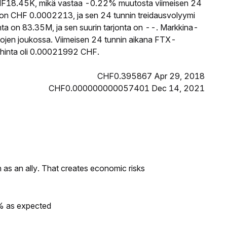
F18.45K, mikä vastaa -0.22% muutosta viimeisen 24
 on CHF 0.0002213, ja sen 24 tunnin treidausvolyymi
ta on 83.35M, ja sen suurin tarjonta on --. Markkina-
ttojen joukossa. Viimeisen 24 tunnin aikana FTX-
n hinta oli 0.00021992 CHF.
CHF0.395867 Apr 29, 2018
CHF0.000000000057401 Dec 14, 2021
as an ally. That creates economic risks
0% as expected