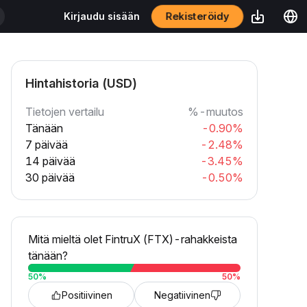
Rekisteröidy
Kirjaudu sisään
Hintahistoria (USD)
Tietojen vertailu
%-muutos
Tänään
-0.90%
7 päivää
-2.48%
14 päivää
-3.45%
30 päivää
-0.50%
Mitä mieltä olet FintruX (FTX)-rahakkeista
tänään?
50
%
50
%
Positiivinen
Negatiivinen