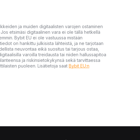
akkeiden ja muiden digitaalisten varojen ostaminen
Jos etsimäsi digitaalinen vara ei ole tällä hetkellä
öhemmin. Bybit EU ei ole vastuussa mistään
tiedot on hankittu julkisista lähteistä, ja ne tarjotaan
dellista neuvontaa eikä suositus tai tarjous ostaa,
gitaalisilla varoilla treidausta tai niiden hallussapitoa
en tilanteensa ja riskinsietokykynsä sekä tarvittaessa
tilaisten puoleen. Lisätietoja saat
Bybit EU:n