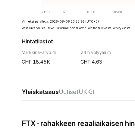
Viimeksi päivitetty: 2026-08-06 20:35:36
(UTC+0)
Vastuuvapauslauseke: Historiallinen tuotto ei ole tae tulevasta kehityksestä.
Hintatilastot
Markkina-arvo
24 h volyymi
18.45K
4.63
Yleiskatsaus
Uutiset
UKK:t
FTX-rahakkeen reaaliaikaisen hi