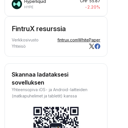
CHF
55.87
Hyperliquid
-2.20%
HYPE
FintruX resurssia
Verkkosivusto
fintrux.com
WhitePaper
Yhteisö
Skannaa ladataksesi
sovelluksen
Yhteensopiva iOS- ja Android-laitteiden
(matkapuhelimet ja tabletit) kanssa