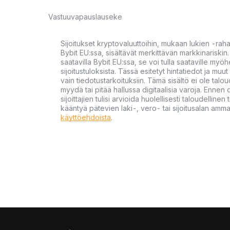
Vastuuvapauslauseke
Sijoitukset kryptovaluuttoihin, mukaan lukien -rah
Bybit EU:ssa, sisältävät merkittävän markkinariskin. 
saatavilla Bybit EU:ssa, se voi tulla saataville my
sijoitustuloksista. Tässä esitetyt hintatiedot ja muut 
vain tiedotustarkoituksiin. Tämä sisältö ei ole talou
myydä tai pitää hallussa digitaalisia varoja. Ennen di
sijoittajien tulisi arvioida huolellisesti taloudellin
kääntyä pätevien laki-, vero- tai sijoitusalan ammat
käyttöehdoista
.