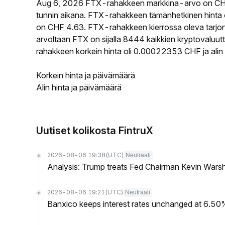
Aug 6, 2026 FTX-rahakkeen markkina-arvo on CH
tunnin aikana. FTX-rahakkeen tämänhetkinen hinta
on CHF 4.63. FTX-rahakkeen kierrossa oleva tarjon
arvoltaan FTX on sijalla 8444 kaikkien kryptovaluu
rahakkeen korkein hinta oli 0.00022353 CHF ja ali
Korkein hinta ja päivämäärä
Alin hinta ja päivämäärä
Uutiset kolikosta FintruX
2026-08-06 19:38
(UTC)
Neutraali
Analysis: Trump treats Fed Chairman Kevin Warsh 
2026-08-06 19:21
(UTC)
Neutraali
Banxico keeps interest rates unchanged at 6.5