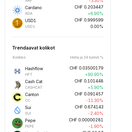
-3.30%
XRP
CHF
0.203447
Cardano
+6.90%
ADA
CHF
0.999599
USD1
0.00%
USD1
Trendaavat kolikot
Kolikko
Hinta ja 24 tunnin %
CHF
0.03500179
Hashflow
+90.90%
HFT
CHF
0.101448
Cash Cat
+5.90%
CASHCAT
CHF
0.091457
Canton
-11.30%
CC
CHF
0.674143
Sui
-2.40%
SUI
CHF
0.00000281
Pepe
-1.90%
PEPE