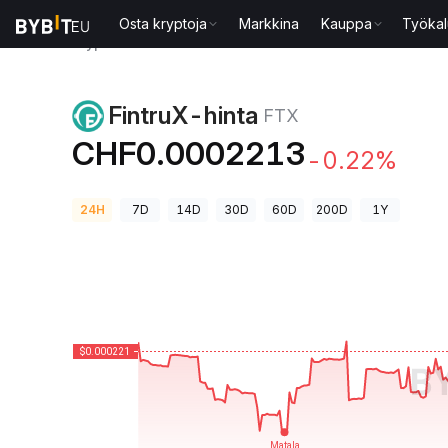
Osta kryptoja
Markkina
Kauppa
Työkal
Kryptohinnat
FintruX-hinta FTX
FintruX-hinta
FTX
CHF0.0002213
-0.22%
24H
7D
14D
30D
60D
200D
1Y