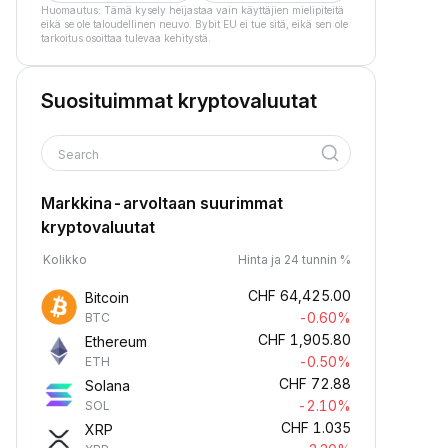
Huomautus: Tämä kysely heijastaa vain käyttäjien mielipiteitä
eikä se ole taloudellinen neuvo. Bybit EU ei tue sitä, eikä sen ole
tarkoitus osoittaa tulevaa kehitystä.
Suosituimmat kryptovaluutat
Search
Markkina-arvoltaan suurimmat
kryptovaluutat
Kolikko
Hinta ja 24 tunnin %
CHF
64,425.00
Bitcoin
-0.60%
BTC
CHF
1,905.80
Ethereum
-0.50%
ETH
CHF
72.88
Solana
-2.10%
SOL
CHF
1.035
XRP