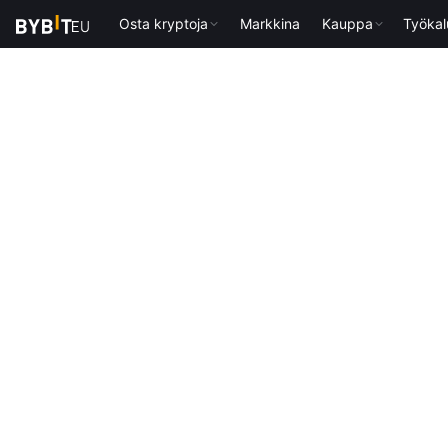
Osta kryptoja
Markkina
Kauppa
Työkal