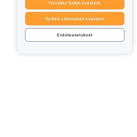
Hyväksy kaikki evästeet
Hylkää valinnaiset evästeet
Evästeasetukset
eet
Lakiasiat
Eturistiriitapolitiikka
Yhteenveto säilytys- ja
hallinnointikäytännöstä
rd
ESG-tiedot