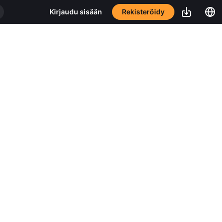
Rekisteröidy
Kirjaudu sisään