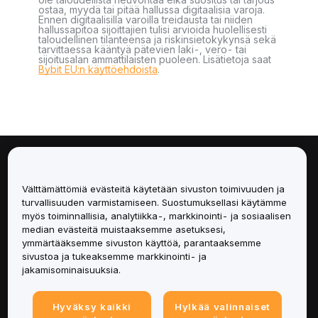
ostaa, myydä tai pitää hallussa digitaalisia varoja.
Ennen digitaalisilla varoilla treidausta tai niiden
hallussapitoa sijoittajien tulisi arvioida huolellisesti
taloudellinen tilanteensa ja riskinsietokykynsä sekä
tarvittaessa kääntyä pätevien laki-, vero- tai
sijoitusalan ammattilaisten puoleen. Lisätietoja saat
Bybit EU:n käyttöehdoista
.
Tietoa
Välttämättömiä evästeitä käytetään sivuston toimivuuden ja
Palvelut
turvallisuuden varmistamiseen. Suostumuksellasi käytämme
myös toiminnallisia, analytiikka-, markkinointi- ja sosiaalisen
median evästeitä muistaaksemme asetuksesi,
Tuki
ymmärtääksemme sivuston käyttöä, parantaaksemme
sivustoa ja tukeaksemme markkinointi- ja
Tuotteet
jakamisominaisuuksia.
Lakiasiat
Hyväksy kaikki
Hylkää valinnaiset