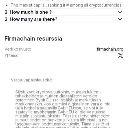
The market cap is , ranking it # among all cryptocurrencies.
2. How much is one ?
3. How many are there?
Firmachain resurssia
Verkkosivusto
firmachain.org
Yhteisö
Vastuuvapauslauseke
Sijoitukset kryptovaluuttoihin, mukaan lukien -
rahakkeiden ja muiden digitaalisten varojen
ostaminen Bybit EU:ssa, sisältävät merkittävän
markkinariskin. Jos etsimäsi digitaalinen vara ei ole
tällä hetkellä saatavilla Bybit EU:ssa, se voi tulla
saataville myöhemmin. Bybit EU ei ole vastuussa
mistään sijoitustuloksista. Tässä esitetyt hintatiedot
ja muut tiedot on hankittu julkisista lähteistä, ja ne
tarjotaan vain tiedotustarkoituksiin. Tämä sisältö ei
ole taloudellista neuvontaa eikä suositus tai tarjous