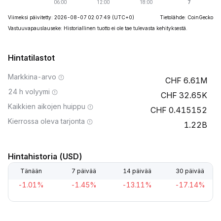
Viimeksi päivitetty: 2026-08-07 02:07:49
(UTC+0)
Tietolähde: CoinGecko
Vastuuvapauslauseke: Historiallinen tuotto ei ole tae tulevasta kehityksestä.
Hintatilastot
Markkina-arvo
6.61M
24 h volyymi
32.65K
Kaikkien aikojen huippu
0.415152
Kierrossa oleva tarjonta
1.22B
Hintahistoria (USD)
Tänään
7 päivää
14 päivää
30 päivää
-1.01%
-1.45%
-13.11%
-17.14%