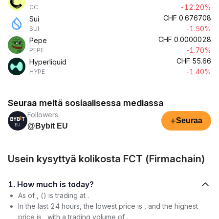
-12.20%
CC
CHF
0.676708
Sui
-1.50%
SUI
CHF
0.0000028
Pepe
-1.70%
PEPE
CHF
55.66
Hyperliquid
-1.40%
HYPE
Seuraa meitä sosiaalisessa mediassa
Followers
+
Seuraa
@Bybit EU
Usein kysyttyä kolikosta FCT (Firmachain)
1. How much is today?
As of , () is trading at .
In the last 24 hours, the lowest price is , and the highest
price is , with a trading volume of .