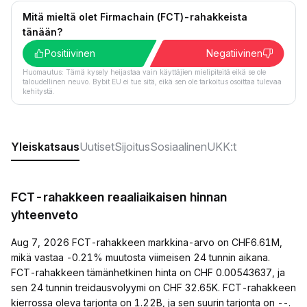
Mitä mieltä olet Firmachain (FCT)-rahakkeista
tänään?
Positiivinen
Negatiivinen
Huomautus: Tämä kysely heijastaa vain käyttäjien mielipiteitä eikä se ole
taloudellinen neuvo. Bybit EU ei tue sitä, eikä sen ole tarkoitus osoittaa tulevaa
kehitystä.
Yleiskatsaus
Uutiset
Sijoitus
Sosiaalinen
UKK:t
FCT-rahakkeen reaaliaikaisen hinnan
yhteenveto
Aug 7, 2026 FCT-rahakkeen markkina-arvo on CHF6.61M,
mikä vastaa -0.21% muutosta viimeisen 24 tunnin aikana.
FCT-rahakkeen tämänhetkinen hinta on CHF 0.00543637, ja
sen 24 tunnin treidausvolyymi on CHF 32.65K. FCT-rahakkeen
kierrossa oleva tarjonta on 1.22B, ja sen suurin tarjonta on --.