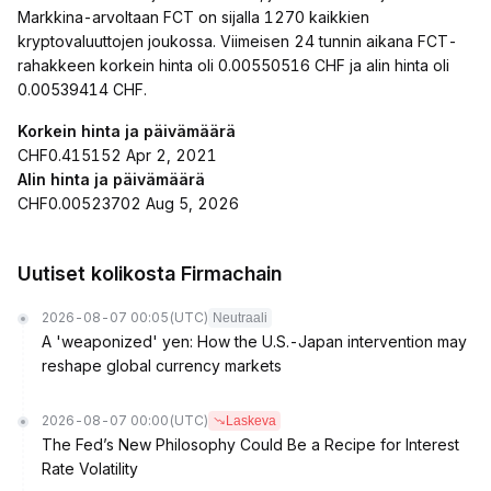
Markkina-arvoltaan FCT on sijalla 1270 kaikkien
kryptovaluuttojen joukossa. Viimeisen 24 tunnin aikana FCT-
rahakkeen korkein hinta oli 0.00550516 CHF ja alin hinta oli
0.00539414 CHF.
Korkein hinta ja päivämäärä
CHF0.415152 Apr 2, 2021
Alin hinta ja päivämäärä
CHF0.00523702 Aug 5, 2026
Uutiset kolikosta Firmachain
2026-08-07 00:05
(UTC)
Neutraali
A 'weaponized' yen: How the U.S.-Japan intervention may
reshape global currency markets
2026-08-07 00:00
(UTC)
Laskeva
The Fed’s New Philosophy Could Be a Recipe for Interest
Rate Volatility