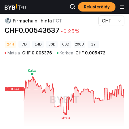
Rekisteröidy
Kryptohinnat
Firmachain-hinta FCT
Firmachain-hinta
FCT
CHF
CHF0.00543637
-0.25%
24H
7D
14D
30D
60D
200D
1Y
Matala
CHF
0.005376
Korkea
CHF
0.005472