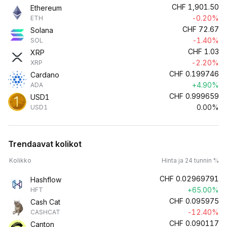
CHF
1,901.50
Ethereum
-0.20%
ETH
CHF
72.67
Solana
-1.40%
SOL
CHF
1.03
XRP
-2.20%
XRP
CHF
0.199746
Cardano
+4.90%
ADA
CHF
0.999659
USD1
0.00%
USD1
Trendaavat kolikot
Kolikko
Hinta ja 24 tunnin %
CHF
0.02969791
Hashflow
+65.00%
HFT
CHF
0.095975
Cash Cat
-12.40%
CASHCAT
CHF
0.090117
Canton