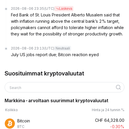
2026-08-06 23:35
(UTC)
Laskeva
Fed Bank of St. Louis President Alberto Musalem said that
with inflation running above the central bank’s 2% target,
policymakers cannot afford to tolerate higher inflation while
they wait for the possibility of stronger productivity growth.
2026-08-06 23:13
(UTC)
Neutraali
July US jobs report due; Bitcoin reaction eyed
Suosituimmat kryptovaluutat
Search
Markkina-arvoltaan suurimmat kryptovaluutat
Kolikko
Hinta ja 24 tunnin %
CHF
64,328.00
Bitcoin
-0.30%
BTC