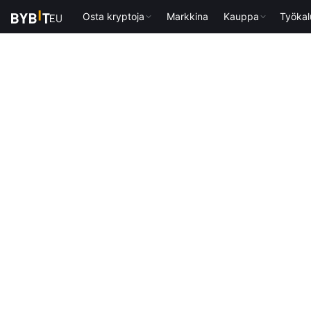
Osta kryptoja
Markkina
Kauppa
Työkal