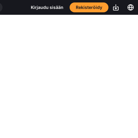
Rekisteröidy
Kirjaudu sisään