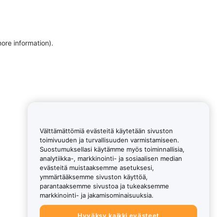
more information)
.
Välttämättömiä evästeitä käytetään sivuston
toimivuuden ja turvallisuuden varmistamiseen.
Suostumuksellasi käytämme myös toiminnallisia,
analytiikka-, markkinointi- ja sosiaalisen median
evästeitä muistaaksemme asetuksesi,
ymmärtääksemme sivuston käyttöä,
parantaaksemme sivustoa ja tukeaksemme
markkinointi- ja jakamisominaisuuksia.
Hyväksy kaikki evästeet