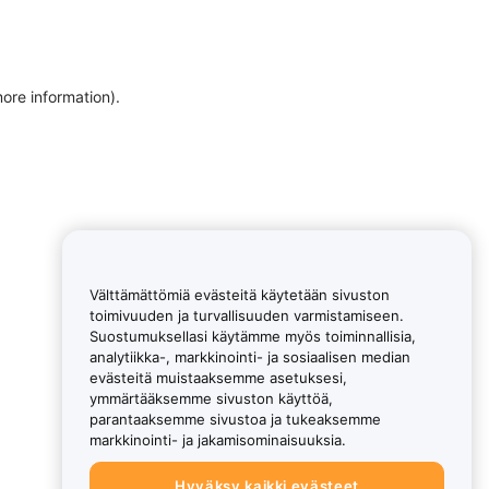
more information)
.
Välttämättömiä evästeitä käytetään sivuston
toimivuuden ja turvallisuuden varmistamiseen.
Suostumuksellasi käytämme myös toiminnallisia,
analytiikka-, markkinointi- ja sosiaalisen median
evästeitä muistaaksemme asetuksesi,
ymmärtääksemme sivuston käyttöä,
parantaaksemme sivustoa ja tukeaksemme
markkinointi- ja jakamisominaisuuksia.
Hyväksy kaikki evästeet