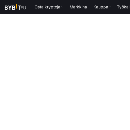
Osta kryptoja
Markkina
Kauppa
Työkal