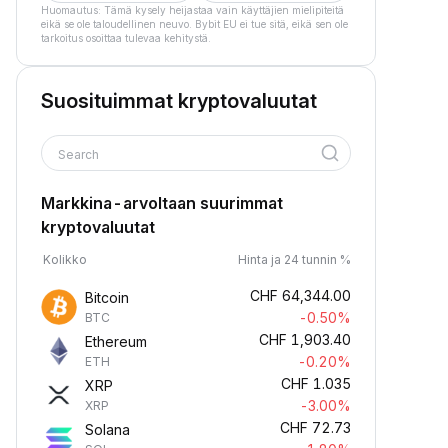
Huomautus: Tämä kysely heijastaa vain käyttäjien mielipiteitä
eikä se ole taloudellinen neuvo. Bybit EU ei tue sitä, eikä sen ole
tarkoitus osoittaa tulevaa kehitystä.
Suosituimmat kryptovaluutat
Search
Markkina-arvoltaan suurimmat
kryptovaluutat
Kolikko
Hinta ja 24 tunnin %
CHF
64,344.00
Bitcoin
-0.50%
BTC
CHF
1,903.40
Ethereum
-0.20%
ETH
CHF
1.035
XRP
-3.00%
XRP
CHF
72.73
Solana