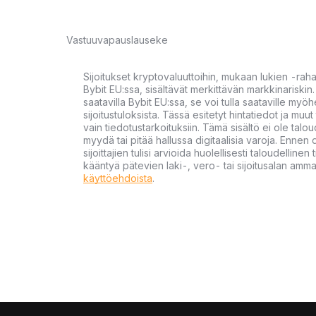
Vastuuvapauslauseke
Sijoitukset kryptovaluuttoihin, mukaan lukien -rah
Bybit EU:ssa, sisältävät merkittävän markkinariskin. 
saatavilla Bybit EU:ssa, se voi tulla saataville my
sijoitustuloksista. Tässä esitetyt hintatiedot ja muut 
vain tiedotustarkoituksiin. Tämä sisältö ei ole talou
myydä tai pitää hallussa digitaalisia varoja. Ennen di
sijoittajien tulisi arvioida huolellisesti taloudellin
kääntyä pätevien laki-, vero- tai sijoitusalan ammat
käyttöehdoista
.