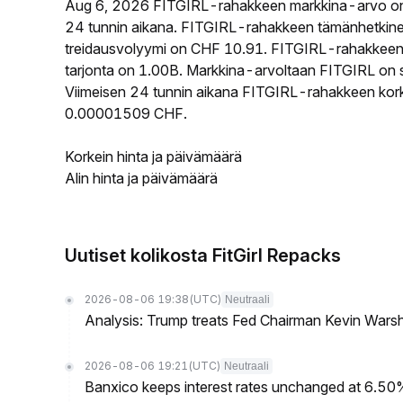
Aug 6, 2026 FITGIRL-rahakkeen markkina-arvo on
24 tunnin aikana. FITGIRL-rahakkeen tämänhetkine
treidausvolyymi on CHF 10.91. FITGIRL-rahakkeen k
tarjonta on 1.00B. Markkina-arvoltaan FITGIRL on si
Viimeisen 24 tunnin aikana FITGIRL-rahakkeen korkei
0.00001509 CHF.
Korkein hinta ja päivämäärä
Alin hinta ja päivämäärä
Uutiset kolikosta FitGirl Repacks
2026-08-06 19:38
(UTC)
Neutraali
Analysis: Trump treats Fed Chairman Kevin Warsh 
2026-08-06 19:21
(UTC)
Neutraali
Banxico keeps interest rates unchanged at 6.5