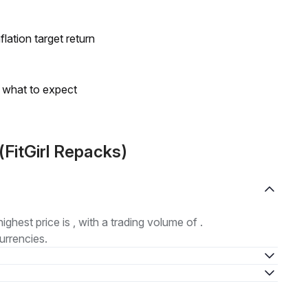
lation target return
s what to expect
(FitGirl Repacks)
highest price is , with a trading volume of .
urrencies.