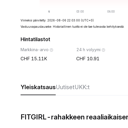
Viimeksi päivitetty: 2026-08-06 22:03:00
(UTC+0)
Vastuuvapauslauseke: Historiallinen tuotto ei ole tae tulevasta kehityksestä.
Hintatilastot
Markkina-arvo
24 h volyymi
15.11K
10.91
Yleiskatsaus
Uutiset
UKK:t
FITGIRL-rahakkeen reaaliaikaise