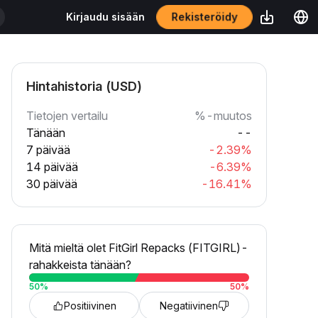
Rekisteröidy
Kirjaudu sisään
Hintahistoria (USD)
Tietojen vertailu
%-muutos
Tänään
--
7 päivää
-2.39%
14 päivää
-6.39%
30 päivää
-16.41%
Mitä mieltä olet FitGirl Repacks (FITGIRL)-
rahakkeista tänään?
50
%
50
%
Positiivinen
Negatiivinen