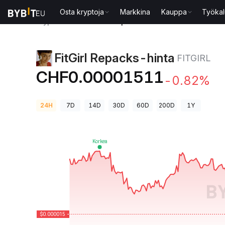
Osta kryptoja
Markkina
Kauppa
Työkal
Kryptohinnat
FitGirl Repacks-hinta FITGIRL
FitGirl Repacks-hinta
FITGIRL
CHF0.00001511
-0.82%
24H
7D
14D
30D
60D
200D
1Y