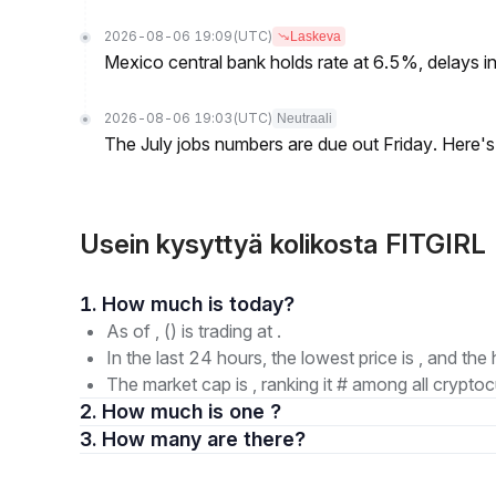
2026-08-06 19:09
(UTC)
Laskeva
Mexico central bank holds rate at 6.5%, delays inf
2026-08-06 19:03
(UTC)
Neutraali
The July jobs numbers are due out Friday. Here'
Usein kysyttyä kolikosta FITGIRL 
1. How much is today?
As of , () is trading at .
In the last 24 hours, the lowest price is , and the 
The market cap is , ranking it # among all cryptoc
2. How much is one ?
3. How many are there?