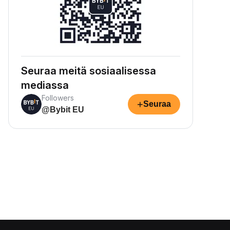
Seuraa meitä sosiaalisessa
mediassa
Followers
+
Seuraa
@Bybit EU