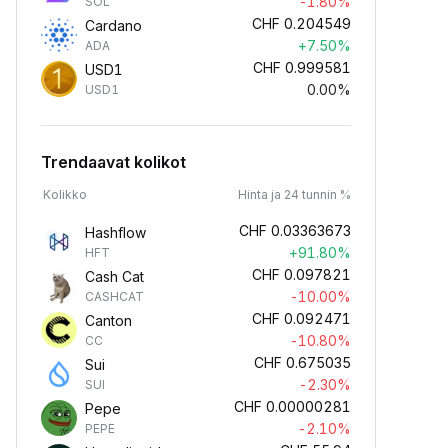
-1.80%
SOL
CHF
0.204549
Cardano
+7.50%
ADA
CHF
0.999581
USD1
0.00%
USD1
Trendaavat kolikot
Kolikko
Hinta ja 24 tunnin %
CHF
0.03363673
Hashflow
+91.80%
HFT
CHF
0.097821
Cash Cat
-10.00%
CASHCAT
CHF
0.092471
Canton
-10.80%
CC
CHF
0.675035
Sui
-2.30%
SUI
CHF
0.00000281
Pepe
-2.10%
PEPE