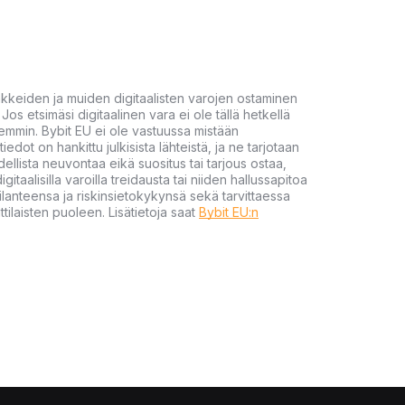
akkeiden ja muiden digitaalisten varojen ostaminen
Jos etsimäsi digitaalinen vara ei ole tällä hetkellä
öhemmin. Bybit EU ei ole vastuussa mistään
tiedot on hankittu julkisista lähteistä, ja ne tarjotaan
dellista neuvontaa eikä suositus tai tarjous ostaa,
gitaalisilla varoilla treidausta tai niiden hallussapitoa
en tilanteensa ja riskinsietokykynsä sekä tarvittaessa
tilaisten puoleen. Lisätietoja saat
Bybit EU:n