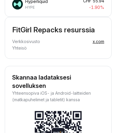
CHF
55.94
Hyperliquid
-1.90%
HYPE
FitGirl Repacks resurssia
Verkkosivusto
x.com
Yhteisö
Skannaa ladataksesi
sovelluksen
Yhteensopiva iOS- ja Android-laitteiden
(matkapuhelimet ja tabletit) kanssa