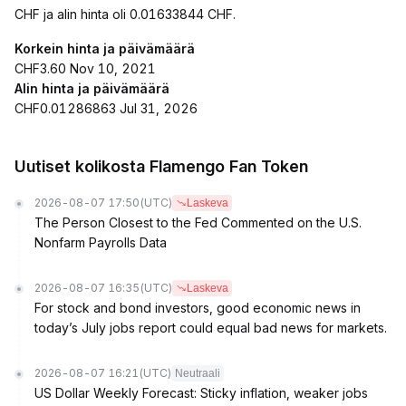
CHF ja alin hinta oli 0.01633844 CHF.
Korkein hinta ja päivämäärä
CHF3.60 Nov 10, 2021
Alin hinta ja päivämäärä
CHF0.01286863 Jul 31, 2026
Uutiset kolikosta Flamengo Fan Token
2026-08-07 17:50
(UTC)
Laskeva
The Person Closest to the Fed Commented on the U.S.
Nonfarm Payrolls Data
2026-08-07 16:35
(UTC)
Laskeva
For stock and bond investors, good economic news in
today’s July jobs report could equal bad news for markets.
2026-08-07 16:21
(UTC)
Neutraali
US Dollar Weekly Forecast: Sticky inflation, weaker jobs