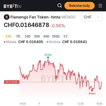
Rekisteröidy
Kryptohinnat
Flamengo Fan Token-hinta MENGO
Flamengo Fan Token-hinta
MENGO
CHF
CHF0.01646878
-0.56%
24H
7D
14D
30D
60D
200D
1Y
Matala
CHF
0.016405
Korkea
CHF
0.016641