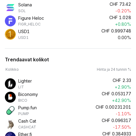
CHF
73.42
Solana
-0.20%
SOL
CHF
1.028
Figure Heloc
+0.80%
FIGR_HELOC
CHF
0.999748
USD1
0.00%
USD1
Trendaavat kolikot
Kolikko
Hinta ja 24 tunnin %
CHF
2.33
Lighter
+2.90%
LIT
CHF
0.053177
Biconomy
+42.90%
BICO
CHF
0.00231201
Pump.fun
-1.10%
PUMP
CHF
0.096317
Cash Cat
-17.50%
CASHCAT
CHF
0.384933
Ether.fi