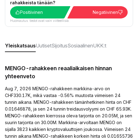
rahakkeista tänään?
Positiivinen
Negatiivinen
Huomautus: tiedot ovat vain viitteellisiä.
Yleiskatsaus
Uutiset
Sijoitus
Sosiaalinen
UKK:t
MENGO-rahakkeen reaaliaikaisen hinnan
yhteenveto
Aug 7, 2026 MENGO-rahakkeen markkina-arvo on
CHF330.17K, mikä vastaa -0.56% muutosta viimeisen 24
tunnin aikana. MENGO-rahakkeen tämänhetkinen hinta on CHF
0.01646878, ja sen 24 tunnin treidausvolyymi on CHF 65.93K.
MENGO-rahakkeen kierrossa oleva tarjonta on 20.05M, ja sen
suurin tarjonta on 30.00M. Markkina-arvoltaan MENGO on
sijalla 3823 kaikkien kryptovaluuttojen joukossa. Viimeisen 24
tunnin aikana MENGO-rahakkeen korkein hinta oli 0.01655736