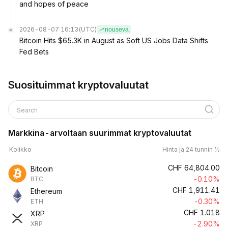
and hopes of peace
2026-08-07 16:13
(UTC)
nouseva
Bitcoin Hits $65.3K in August as Soft US Jobs Data Shifts
Fed Bets
Suosituimmat kryptovaluutat
Search
Markkina-arvoltaan suurimmat kryptovaluutat
Kolikko
Hinta ja 24 tunnin %
CHF
64,804.00
Bitcoin
-0.10%
BTC
CHF
1,911.41
Ethereum
-0.30%
ETH
CHF
1.018
XRP
-2.90%
XRP