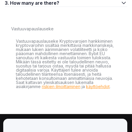
3. How many are there?
Vastuuvapauslauseke
Vastuuvapauslauseke Kryptovarojen hankkiminen
kryptovaroihin sisältää merkittäviä markkinariskejä,
mukaan lukien äärimmäinen volatiliteetti ja koko
pääoman mahdollinen menettäminen. Bybit EU
sanoutuu irti kaikesta vastuusta toimien tuloksista.
Mikään tässä esitetty ei ole taloudellinen neuvo,
suositus tai tarjous ostaa, myydä tai pitää hallussa
digitaalisia varoja. Käyttäjien tulee arvioida
taloudellinen tilanteensa itsenäisesti, ja heitä
kehotetaan konsultoimaan ammattimaisia neuvojia.
Saat kattavan yleiskatsauksen lukemalla
asiakirjamme
riskien ilmoittaminen
ja
käyttöehdot
.
Tietoa