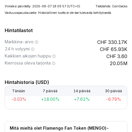
Viimeksi päivitetty: 2026-08-07 18:09:57
(UTC+0)
Tietolähde: CoinGecko
Vastuuvapauslauseke: Historiallinen tuotto ei ole tae tulevasta kehityksestä.
Hintatilastot
Markkina-arvo
330.17K
24 h volyymi
65.93K
Kaikkien aikojen huippu
3.60
Kierrossa oleva tarjonta
20.05M
Hintahistoria (USD)
Tänään
7 päivää
14 päivää
30 päivää
-0.03%
+18.00%
+7.62%
-6.79%
Mitä mieltä olet Flamengo Fan Token (MENGO)-