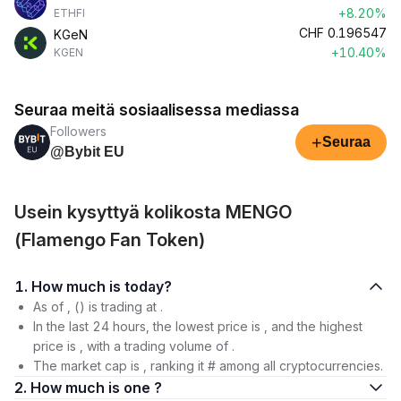
+8.20%
ETHFI
CHF
0.196547
KGeN
+10.40%
KGEN
Seuraa meitä sosiaalisessa mediassa
Followers
+
Seuraa
@Bybit EU
Usein kysyttyä kolikosta MENGO
(Flamengo Fan Token)
1. How much is today?
As of , () is trading at .
In the last 24 hours, the lowest price is , and the highest
price is , with a trading volume of .
The market cap is , ranking it # among all cryptocurrencies.
2. How much is one ?